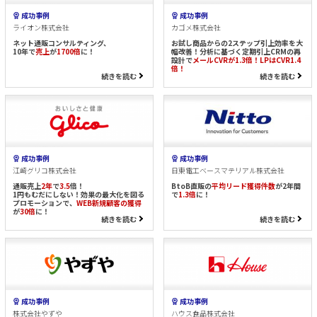
成功事例
成功事例
ライオン株式会社
カゴメ株式会社
ネット通販コンサルティング、
お試し商品からの2ステップ引上効率を大
10年で
売上
が
1700倍
に！
幅改善！分析に基づく定期引上CRMの再
設計で
メールCVRが1.3倍！LPはCVR1.4
倍！
続きを読む
続きを読む
成功事例
成功事例
江崎グリコ株式会社
日東電工ベースマテリアル株式会社
通販売上
2年
で
3.5
倍！
BtoB直販の
平均リード獲得件数
が2年間
1円もむだにしない！効果の最大化を図る
で
1.3倍
に！
プロモーションで、
WEB新規顧客の獲得
が
30倍
に！
続きを読む
続きを読む
成功事例
成功事例
株式会社やずや
ハウス食品株式会社