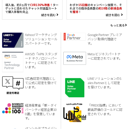
導入後、約3ヵ月で
CVR136%改善！
ター
わずか
15日間
のキャンペーン施策で、そ
ゲットに合わせたチャット対話型カート
れまでの既存会員数の
約10倍
の
新規会員
で購入体験を向上
を
獲得
！
続きを読む
続きを読む
もっと見る
Yahoo!マーケティング
Google Partner プレミア
ソリューション セール
バッジ 取得代理店で
スパートナーです。
す。
AWSの「APN スタンダ
Meta ビジネスパートナ
ード テクノロジーパー
ーに認定されています。
トナー」に認定されて
います。
X広告認定代理店とし
LINEソリューションのS
て公式に認定を受けて
ales Partnerとして認定
います。
を受けています。
経済産業省「新・ダイ
「PRIDE指標」において
バーシティ経営企業10
最高評価のゴールドに認
0選」を受賞していま
定されています。
す。
ペンシルはプライバシ