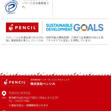
ーマーク付与事業者で
す。
グローバルな共通言語であるSDGs（持続可能な開発目標）の視点で企業価値の向上を目
指し事業成長を果たしていくため、「サステナブル宣言」を表明しています。
TOKYO OFFICE
東京都渋谷区渋谷2丁目21−1
渋谷ヒカリエ33F
MAP
TEL：03-6747-7888
※通話内容は一定期間録音されます