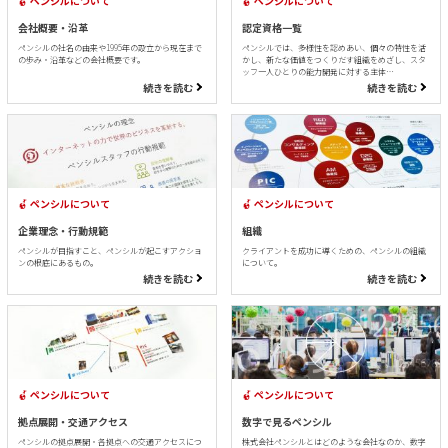
ペンシルについて
ペンシルについて
会社概要・沿革
認定資格一覧
ペンシルの社名の由来や1995年の設立から現在まで
ペンシルでは、多様性を認めあい、個々の特性を活
の歩み・沿革などの会社概要です。
かし、新たな価値をつくりだす組織をめざし、スタ
ッフ一人ひとりの能力開発に対する主体…
続きを読む
続きを読む
ペンシルについて
ペンシルについて
企業理念・行動規範
組織
ペンシルが目指すこと、ペンシルが起こすアクショ
クライアントを成功に導くための、ペンシルの組織
ンの根底にあるもの。
について。
続きを読む
続きを読む
ペンシルについて
ペンシルについて
拠点展開・交通アクセス
数字で見るペンシル
ペンシルの拠点展開・各拠点への交通アクセスにつ
株式会社ペンシルとはどのような会社なのか、数字