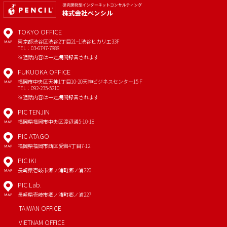
TOKYO OFFICE
東京都渋谷区渋谷2丁目21−1
渋谷ヒカリエ33F
MAP
TEL：03-6747-7888
※通話内容は一定期間録音されます
FUKUOKA OFFICE
福岡市中央区天神1丁目10-20
天神ビジネスセンター15Ｆ
MAP
TEL：092-235-5210
※通話内容は一定期間録音されます
PIC TENJIN
福岡県福岡市中央区渡辺通5-10-18
MAP
PIC ATAGO
福岡県福岡市西区愛宕4丁目7-12
MAP
PIC IKI
長崎県壱岐市郷ノ浦町郷ノ浦220
MAP
PIC Lab.
長崎県壱岐市郷ノ浦町郷ノ浦227
MAP
TAIWAN OFFICE
VIETNAM OFFICE