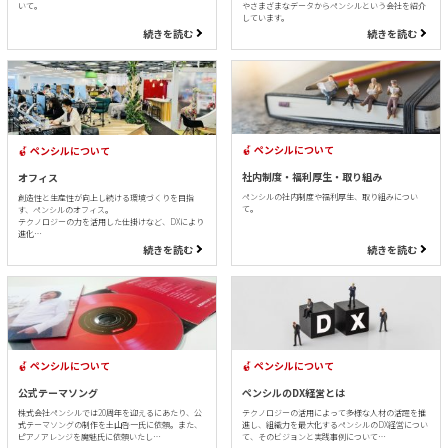
いて。
やさまざまなデータからペンシルという会社を紹介
しています。
続きを読む
続きを読む
ペンシルについて
ペンシルについて
社内制度・福利厚生・取り組み
オフィス
ペンシルの社内制度や福利厚生、取り組みについ
創造性と生産性が向上し続ける環境づくりを目指
て。
す、ペンシルのオフィス。
テクノロジーの力を活用した仕掛けなど、DXにより
進化…
続きを読む
続きを読む
ペンシルについて
ペンシルについて
公式テーマソング
ペンシルのDX経営とは
株式会社ペンシルでは20周年を迎えるにあたり、公
テクノロジーの活用によって多様な人材の活躍を推
式テーマソングの制作を土山啓一氏に依頼。また、
進し、組織力を最大化するペンシルのDX経営につい
ピアノアレンジを魔魅氏に依頼いたし…
て、そのビジョンと実践事例について…