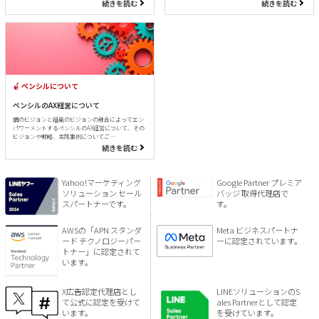
続きを読む
続きを読む
ペンシルについて
ペンシルのAX経営について
個のビジョンと組織のビジョンの融合によってエン
パワーメントするペンシルのAX経営について、その
ビジョンや戦略、実践事例についてご…
続きを読む
Yahoo!マーケティング
Google Partner プレミア
ソリューション セール
バッジ 取得代理店で
スパートナーです。
す。
AWSの「APN スタンダ
Meta ビジネスパートナ
ード テクノロジーパー
ーに認定されています。
トナー」に認定されて
います。
X広告認定代理店とし
LINEソリューションのS
て公式に認定を受けて
ales Partnerとして認定
います。
を受けています。