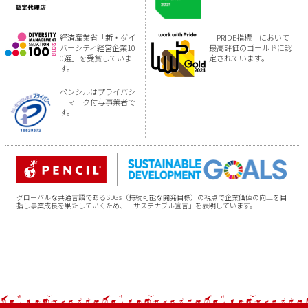
経済産業省「新・ダイ
「PRIDE指標」において
バーシティ経営企業10
最高評価のゴールドに認
0選」を受賞していま
定されています。
す。
ペンシルはプライバシ
ーマーク付与事業者で
す。
グローバルな共通言語であるSDGs（持続可能な開発目標）の視点で企業価値の向上を目
指し事業成長を果たしていくため、「サステナブル宣言」を表明しています。