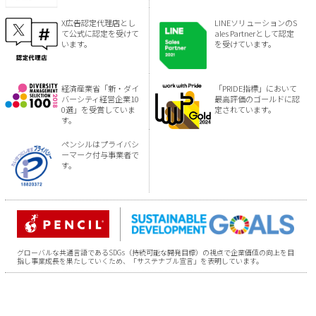
X広告認定代理店とし
LINEソリューションのS
て公式に認定を受けて
ales Partnerとして認定
います。
を受けています。
経済産業省「新・ダイ
「PRIDE指標」において
バーシティ経営企業10
最高評価のゴールドに認
0選」を受賞していま
定されています。
す。
ペンシルはプライバシ
ーマーク付与事業者で
す。
グローバルな共通言語であるSDGs（持続可能な開発目標）の視点で企業価値の向上を目
指し事業成長を果たしていくため、「サステナブル宣言」を表明しています。