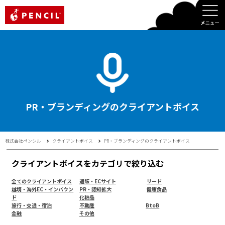
PENCIL
PR・ブランディングのクライアントボイス
株式会社ペンシル
クライアントボイス
PR・ブランディングのクライアントボイス
クライアントボイスをカテゴリで絞り込む
全てのクライアントボイス
通販・ECサイト
リード
越境・海外EC・インバウン
PR・認知拡大
健康食品
ド
化粧品
旅行・交通・宿泊
不動産
BtoB
金融
その他