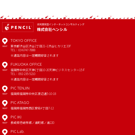
TOKYO OFFICE
東京都渋谷区渋谷2丁目21−1
渋谷ヒカリエ33F
MAP
TEL：03-6747-7888
※通話内容は一定期間録音されます
FUKUOKA OFFICE
福岡市中央区天神1丁目10-20
天神ビジネスセンター15Ｆ
MAP
TEL：092-235-5210
※通話内容は一定期間録音されます
PIC TENJIN
福岡県福岡市中央区渡辺通5-10-18
MAP
PIC ATAGO
福岡県福岡市西区愛宕4丁目7-12
MAP
PIC IKI
長崎県壱岐市郷ノ浦町郷ノ浦220
MAP
PIC Lab.