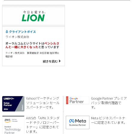
クライアントボイス
ライオン株式会社
オーラルコムというサイトは
ペンシルさ
んと一緒に大きくなった
と思っています
ライオン株式会社 事業開発部 主任部員 理学博士
堀部様
続きを読む
Yahoo!マーケティング
Google Partner プレミア
ソリューション セール
バッジ 取得代理店で
スパートナーです。
す。
AWSの「APN スタンダ
Meta ビジネスパートナ
ード テクノロジーパー
ーに認定されています。
トナー」に認定されて
います。