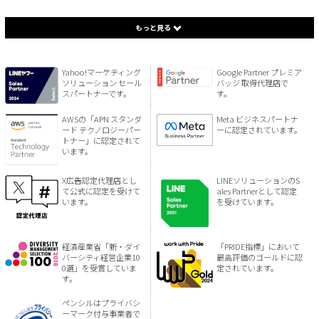
もっと見る
Yahoo!マーケティング
Google Partner プレミア
ソリューション セール
バッジ 取得代理店で
スパートナーです。
す。
AWSの「APN スタンダ
Meta ビジネスパートナ
ード テクノロジーパー
ーに認定されています。
トナー」に認定されて
います。
X広告認定代理店とし
LINEソリューションのS
て公式に認定を受けて
ales Partnerとして認定
います。
を受けています。
経済産業省「新・ダイ
「PRIDE指標」において
バーシティ経営企業10
最高評価のゴールドに認
0選」を受賞していま
定されています。
す。
ペンシルはプライバシ
ーマーク付与事業者で