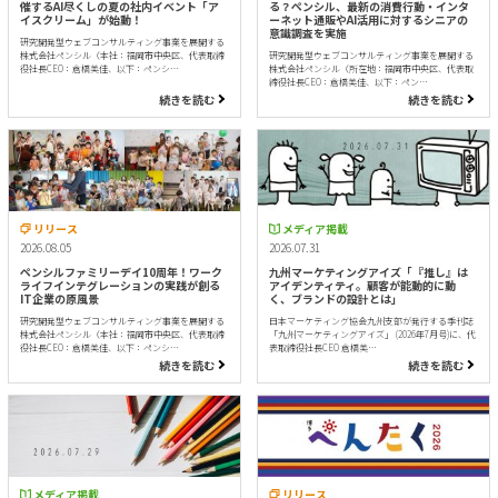
催するAI尽くしの夏の社内イベント「ア
る？ペンシル、最新の消費行動・インタ
イスクリーム」が始動！
ーネット通販やAI活用に対するシニアの
意識調査を実施
研究開発型ウェブコンサルティング事業を展開する
株式会社ペンシル（本社：福岡市中央区、代表取締
研究開発型ウェブコンサルティング事業を展開する
役社長CEO：倉橋美佳、以下：ペンシ…
株式会社ペンシル（所在地：福岡市中央区、代表取
締役社長CEO：倉橋美佳、以下：ペン…
続きを読む
続きを読む
リリース
メディア掲載
2026.08.05
2026.07.31
ペンシルファミリーデイ10周年！ワーク
九州マーケティングアイズ「『推し』は
ライフインテグレーションの実践が創る
アイデンティティ。顧客が能動的に動
IT企業の原風景
く、ブランドの設計とは」
研究開発型ウェブコンサルティング事業を展開する
日本マーケティング協会九州支部が発行する季刊誌
株式会社ペンシル（本社：福岡市中央区、代表取締
「九州マーケティングアイズ」 (2026年7月号)に、代
役社長CEO：倉橋美佳、以下：ペンシ…
表取締役社長CEO 倉橋美…
続きを読む
続きを読む
メディア掲載
リリース