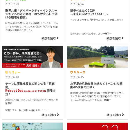
2026.07.29
2026.06.24
財界九州「ダイバーシティ＋インクルー
博多ぺんたく2026
ジョンへの対応急務 誰もが安心して働
〜未来に向けてReboot！〜
ける職場を模索」
ペンシルは今年も「博多ぺんたく」を開催します！
財界九州 2026年8月号『人材戦略（インクルージョ
ン）』の特集で、ペンシルのD&Iや「CAMP」の取
り組みが掲載されました。
変わり続ける時代の中で、より一層W…
続きを読む
続きを読む
セミナー
リリース
2026.06.18
2026.06.15
テーマは事業成長を加速させる「再起
水不足の危機を乗り越えて！ペンシル棚
動」
田の5度目の田植え
Reboot Day
開催決
produced by PENCIL
環境緑化や生物多様性の保全・地域活性化などサス
定！
テナブル社会の実現に向けた取り組みの一環とし
2026年7月8日（水）14:00～17:30 @アクア博多／参
て、2022年5月にスタートした「棚田…
加無料
特別ゲスト｜株式会社生活総合サービ…
続きを読む
続きを読む