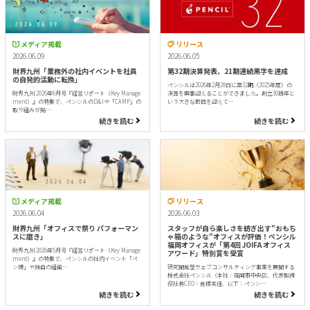
メディア掲載
リリース
2026.06.09
2026.06.05
財界九州「業務外の社内イベントを社員
第32期決算発表、21期連続黒字を達成
の自発的活動に転換」
ペンシルは2026年2月28日に第32期（2025年度）の
財界九州 2026年6月号『経営リポート（Key Manage
決算を無事迎えることができました。創立30周年と
ment）』の特集で、ペンシルのD&Iや「CAMP」の
いう大きな節目を迎えて…
取り組みが掲…
続きを読む
続きを読む
メディア掲載
リリース
2026.06.04
2026.06.03
財界九州「オフィスで祭り パフォーマン
スタッフが自ら楽しさを紡ぎ出す"おもち
スに磨き」
ゃ箱のような"オフィスが評価！ペンシル
福岡オフィスが「第4回 JOIFA オフィス
財界九州 2026年5月号『経営リポート（Key Manage
アワード」特別賞を受賞
ment）』の特集で、ペンシルの社内イベント「ペ
ン博」や独自の組織…
研究開発型ウェブコンサルティング事業を展開する
株式会社ペンシル（本社：福岡市中央区、代表取締
役社長CEO：倉橋美佳、以下：ペンシ…
続きを読む
続きを読む