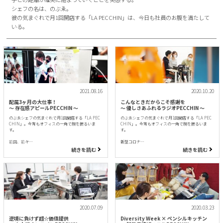
シェフの名は、のぶゑ。
彼の気まぐれで月1回開店する「LA PECCHIN」は、今日も社員のお腹を満たして
いる。
2021.08.16
2020.10.20
配属3ヶ月の大仕事！
こんなときだからこそ感謝を
〜 存在感アピールPECCHIN 〜
〜 優しさあふれるラジオPECCHIN 〜
のぶゑシェフの気まぐれで月1回開店する「LA PEC
のぶゑシェフの気まぐれで月1回開店する「LA PEC
CHIN」。今宵もオフィスの一角で腕を振るいま
CHIN」。今宵もオフィスの一角で腕を振るいま
す。
す。
前回、前々…
新型コロナ…
続きを読む
続きを読む
2020.07.09
2020.03.23
逆境に負けず超☆価値提供
Diversity Week × ペンシルキッチン