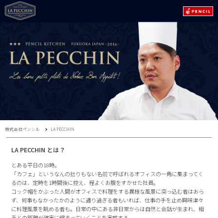
株式会社ペンシル
LA PECCHIN
LA PECCHIN とは？
とある平日の18時。
「カフェ」というなんの捻りもない名前で呼ばれるオフィスの一角に集まってく
るのは、定時を1時間後に控え、程よくお腹をすかせた社員。
コック帽をかぶった人間がオフィスで料理をする異様な風景に突っ込む者はおら
ず、何事もなかったかのように通り過ぎる者もいれば、仕事の手を止め興味津々
に料理風景を眺める者も。日常の中にある非日常からは自然と会話が生まれ、相
手との距離が確実に縮まっていくことを実感する。