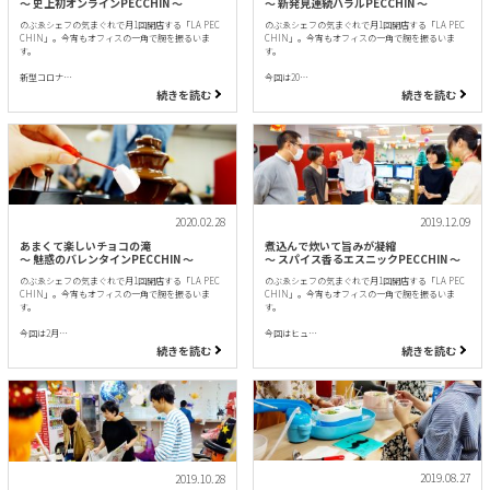
〜 史上初オンラインPECCHIN 〜
〜 新発見連続ハラルPECCHIN 〜
のぶゑシェフの気まぐれで月1回開店する「LA PEC
のぶゑシェフの気まぐれで月1回開店する「LA PEC
CHIN」。今宵もオフィスの一角で腕を振るいま
CHIN」。今宵もオフィスの一角で腕を振るいま
す。
す。
新型コロナ…
今回は20…
続きを読む
続きを読む
2020.02.28
2019.12.09
あまくて楽しいチョコの滝
煮込んで炊いて旨みが凝縮
〜 魅惑のバレンタインPECCHIN 〜
〜 スパイス香るエスニックPECCHIN 〜
のぶゑシェフの気まぐれで月1回開店する「LA PEC
のぶゑシェフの気まぐれで月1回開店する「LA PEC
CHIN」。今宵もオフィスの一角で腕を振るいま
CHIN」。今宵もオフィスの一角で腕を振るいま
す。
す。
今回は2月…
今回はヒュ…
続きを読む
続きを読む
2019.08.27
2019.10.28