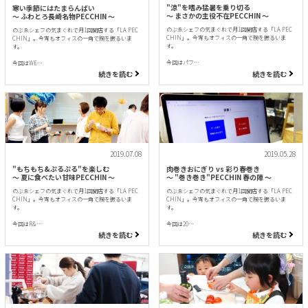
"涼"を嗜み猛暑を乗り切る
寒い季節にはたまらんばい
〜 まさかの主役不在PECCHIN 〜
〜 ふわとろ長崎名物PECCHIN 〜
のぶゑシェフの気まぐれで月1回開店する「LA PEC
のぶゑシェフの気まぐれで月1回開店する「LA PEC
CHIN」。今宵もオフィスの一角で腕を振るいま
CHIN」。今宵もオフィスの一角で腕を振るいま
す。
す。
今回はパフ…
今回はWE…
続きを読む
続きを読む
2019.07.08
2019.05.28
"もちもち&ぷるぷる"を楽しむ
肉巻きおにぎり vs 彩り春巻き
〜 夏に食べたい甘味PECCHIN 〜
〜 "巻き巻き"PECCHIN 春の陣 〜
のぶゑシェフの気まぐれで月1回開店する「LA PEC
のぶゑシェフの気まぐれで月1回開店する「LA PEC
CHIN」。今宵もオフィスの一角で腕を振るいま
CHIN」。今宵もオフィスの一角で腕を振るいま
す。
す。
今回はR&…
今回は20…
続きを読む
続きを読む