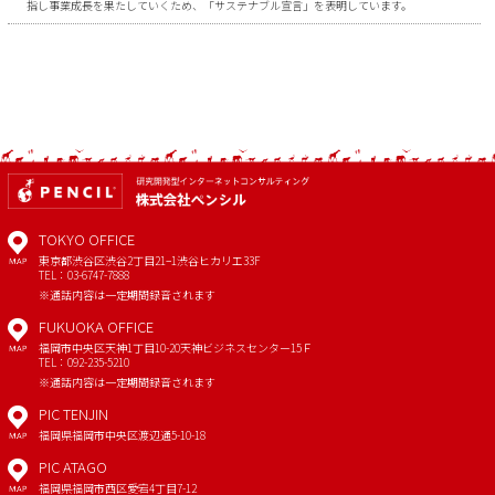
指し事業成長を果たしていくため、「サステナブル宣言」を表明しています。
TOKYO OFFICE
東京都渋谷区渋谷2丁目21−1
渋谷ヒカリエ33F
MAP
TEL：03-6747-7888
※通話内容は一定期間録音されます
FUKUOKA OFFICE
福岡市中央区天神1丁目10-20
天神ビジネスセンター15Ｆ
MAP
TEL：092-235-5210
※通話内容は一定期間録音されます
PIC TENJIN
福岡県福岡市中央区渡辺通5-10-18
MAP
PIC ATAGO
福岡県福岡市西区愛宕4丁目7-12