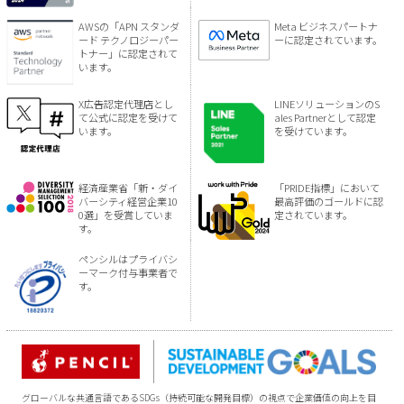
AWSの「APN スタンダ
Meta ビジネスパートナ
ード テクノロジーパー
ーに認定されています。
トナー」に認定されて
います。
X広告認定代理店とし
LINEソリューションのS
て公式に認定を受けて
ales Partnerとして認定
います。
を受けています。
経済産業省「新・ダイ
「PRIDE指標」において
バーシティ経営企業10
最高評価のゴールドに認
0選」を受賞していま
定されています。
す。
ペンシルはプライバシ
ーマーク付与事業者で
す。
グローバルな共通言語であるSDGs（持続可能な開発目標）の視点で企業価値の向上を目