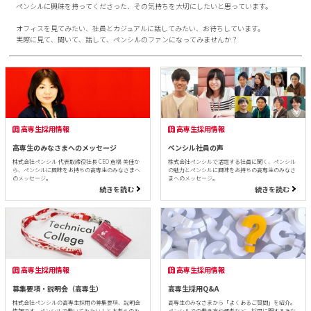
ペンシルに興味を持ってくださった、その気持ちを大切にしたいと思っています。
オフィスを見てみたい、社員とカジュアルに話してみたい、お待ちしています。
実際に見て、聞いて、話して、ペンシルのファンになってみませんか？
高専生採用情報
高専生採用情報
高専生のみなさまへのメッセージ
ペンシル社員の声
株式会社ペンシル 代表取締役社長 CEO 倉橋 美佳か
株式会社ペンシルで活躍する社員に聞く、ペンシル
ら、ペンシルに興味をお持ちの高専生のみなさまへ
の魅力とペンシルに興味をお持ちの高専生のみなさ
のメッセージ。
まへのメッセージ。
続きを読む
続きを読む
高専生採用情報
高専生採用情報
募集要項・説明会（高専生）
高専生採用Q&A
株式会社ペンシルの高専生採用の募集要項、説明会
高専生のみなさまから「よくあるご質問」を紹介。
情報です。ペンシルで働いてみたい！とお考えのみ
ペンシルでの働き方や選考など、採用に関するあな