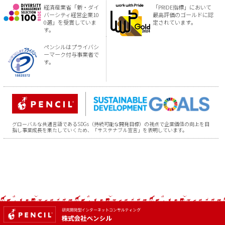
経済産業省「新・ダイ
「PRIDE指標」において
バーシティ経営企業10
最高評価のゴールドに認
0選」を受賞していま
定されています。
す。
ペンシルはプライバシ
ーマーク付与事業者で
す。
グローバルな共通言語であるSDGs（持続可能な開発目標）の視点で企業価値の向上を目
指し事業成長を果たしていくため、「サステナブル宣言」を表明しています。