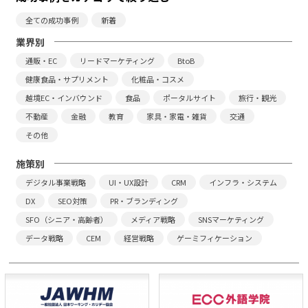
全ての成功事例
新着
業界別
通販・EC
リードマーケティング
BtoB
健康食品・サプリメント
化粧品・コスメ
越境EC・インバウンド
食品
ポータルサイト
旅行・観光
不動産
金融
教育
家具・家電・雑貨
交通
その他
施策別
デジタル事業戦略
UI・UX設計
CRM
インフラ・システム
DX
SEO対策
PR・ブランディング
SFO（シニア・高齢者）
メディア戦略
SNSマーケティング
データ戦略
CEM
経営戦略
ゲーミフィケーション