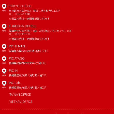
TOKYO OFFICE
東京都渋谷区渋谷2丁目21−1
渋谷ヒカリエ33F
MAP
TEL：03-6747-7888
※通話内容は一定期間録音されます
FUKUOKA OFFICE
福岡市中央区天神1丁目10-20
天神ビジネスセンター15Ｆ
MAP
TEL：092-235-5210
※通話内容は一定期間録音されます
PIC TENJIN
福岡県福岡市中央区渡辺通5-10-18
MAP
PIC ATAGO
福岡県福岡市西区愛宕4丁目7-12
MAP
PIC IKI
長崎県壱岐市郷ノ浦町郷ノ浦220
MAP
PIC Lab.
長崎県壱岐市郷ノ浦町郷ノ浦227
MAP
TAIWAN OFFICE
VIETNAM OFFICE