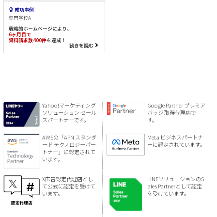
成功事例
専門学校A
戦略的ホームページにより、
6ヶ月目で
資料請求数400件
を達成！
続きを読む
Yahoo!マーケティング
Google Partner プレミア
ソリューション セール
バッジ 取得代理店で
スパートナーです。
す。
AWSの「APN スタンダ
Meta ビジネスパートナ
ード テクノロジーパー
ーに認定されています。
トナー」に認定されて
います。
X広告認定代理店とし
LINEソリューションのS
て公式に認定を受けて
ales Partnerとして認定
います。
を受けています。