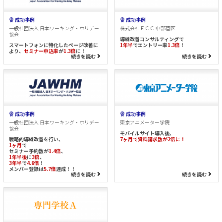
成功事例
成功事例
一般社団法人 日本ワーキング・ホリデー
株式会社ＥＣＣ 中部管区
協会
導線改善コンサルティングで
スマートフォンに特化したページ改善に
1年半
でエントリー率
1.3倍
！
より、
セミナー申込率
が
1.3倍
に！
続きを読む
続きを読む
成功事例
成功事例
一般社団法人 日本ワーキング・ホリデー
東京アニメーター学院
協会
モバイルサイト導入後、
戦略的導線改善を行い、
7ヶ月で資料請求数が2倍に！
1ヶ月
で
セミナー予約数が
1.4倍
、
1年半後
に
3倍
、
3年半
で
4.6倍
！
メンバー登録は
5.7倍
達成！！
続きを読む
続きを読む