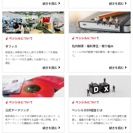
続きを読む
続きを読む
ペンシルについて
ペンシルについて
社内制度・福利厚生・取り組み
オフィス
ペンシルの社内制度や福利厚生、取り組みについ
創造性と生産性が向上し続ける環境づくりを目指
て。
す、ペンシルのオフィス。
テクノロジーの力を活用した仕掛けなど、DXにより
進化…
続きを読む
続きを読む
ペンシルについて
ペンシルについて
公式テーマソング
ペンシルのDX経営とは
株式会社ペンシルでは20周年を迎えるにあたり、公
テクノロジーの活用によって多様な人材の活躍を推
式テーマソングの制作を土山啓一氏に依頼。また、
進し、組織力を最大化するペンシルのDX経営につい
ピアノアレンジを魔魅氏に依頼いたし…
て、そのビジョンと実践事例について…
続きを読む
続きを読む