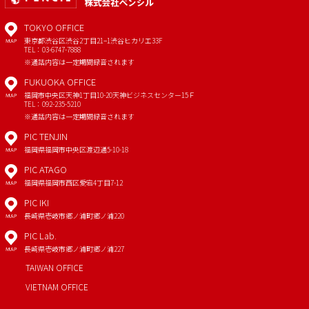
TOKYO OFFICE
東京都渋谷区渋谷2丁目21−1
渋谷ヒカリエ33F
MAP
TEL：03-6747-7888
※通話内容は一定期間録音されます
FUKUOKA OFFICE
福岡市中央区天神1丁目10-20
天神ビジネスセンター15Ｆ
MAP
TEL：092-235-5210
※通話内容は一定期間録音されます
PIC TENJIN
福岡県福岡市中央区渡辺通5-10-18
MAP
PIC ATAGO
福岡県福岡市西区愛宕4丁目7-12
MAP
PIC IKI
長崎県壱岐市郷ノ浦町郷ノ浦220
MAP
PIC Lab.
長崎県壱岐市郷ノ浦町郷ノ浦227
MAP
TAIWAN OFFICE
VIETNAM OFFICE