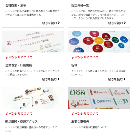
会社概要・沿革
認定資格一覧
ペンシルの社名の由来や1995年の設立から現在まで
ペンシルでは、多様性を認めあい、個々の特性を活
の歩み・沿革などの会社概要です。
かし、新たな価値をつくりだす組織をめざし、スタ
ッフ一人ひとりの能力開発に対する主体…
続きを読む
続きを読む
ペンシルについて
ペンシルについて
企業理念・行動規範
組織
ペンシルが目指すこと、ペンシルが起こすアクショ
クライアントを成功に導くための、ペンシルの組織
ンの根底にあるもの。
について。
続きを読む
続きを読む
ペンシルについて
ペンシルについて
拠点展開・交通アクセス
主要な取引先
ペンシルの拠点展開・各拠点への交通アクセスにつ
ペンシルの主要な取引先について。
いて。