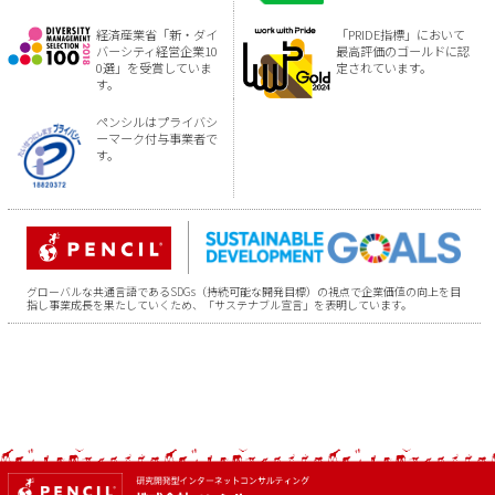
経済産業省「新・ダイ
「PRIDE指標」において
バーシティ経営企業10
最高評価のゴールドに認
0選」を受賞していま
定されています。
す。
ペンシルはプライバシ
ーマーク付与事業者で
す。
グローバルな共通言語であるSDGs（持続可能な開発目標）の視点で企業価値の向上を目
指し事業成長を果たしていくため、「サステナブル宣言」を表明しています。