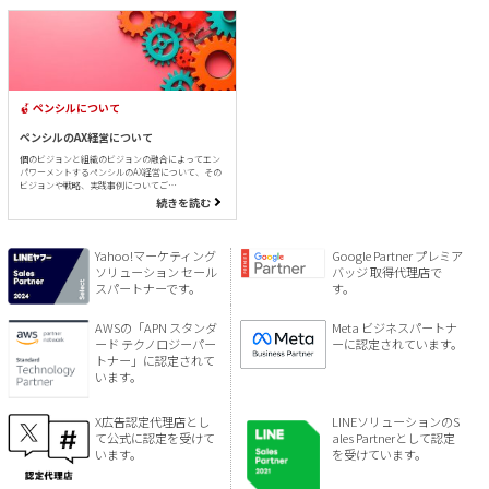
ペンシルについて
ペンシルのAX経営について
個のビジョンと組織のビジョンの融合によってエン
パワーメントするペンシルのAX経営について、その
ビジョンや戦略、実践事例についてご…
続きを読む
Yahoo!マーケティング
Google Partner プレミア
ソリューション セール
バッジ 取得代理店で
スパートナーです。
す。
AWSの「APN スタンダ
Meta ビジネスパートナ
ード テクノロジーパー
ーに認定されています。
トナー」に認定されて
います。
X広告認定代理店とし
LINEソリューションのS
て公式に認定を受けて
ales Partnerとして認定
います。
を受けています。