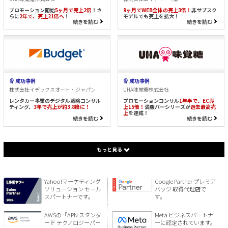
プロモーション開始
5ヶ月で売上2倍
！さ
9ヶ月でWEB全体の売上3倍！
非サブスク
らに
2年で、売上21倍へ
！
モデルでも売上を拡大！
続きを読む
続きを読む
成功事例
成功事例
株式会社イデックスオート・ジャパン
UHA味覚糖株式会社
レンタカー事業のデジタル戦略コンサル
プロモーションコンサル
1年半で、EC売
ティング、
3年で売上が約3.8倍に！
上15倍！
満腹バーシリーズが
過去最高売
上
を達成！
続きを読む
続きを読む
もっと見る
Yahoo!マーケティング
Google Partner プレミア
ソリューション セール
バッジ 取得代理店で
スパートナーです。
す。
AWSの「APN スタンダ
Meta ビジネスパートナ
ード テクノロジーパー
ーに認定されています。