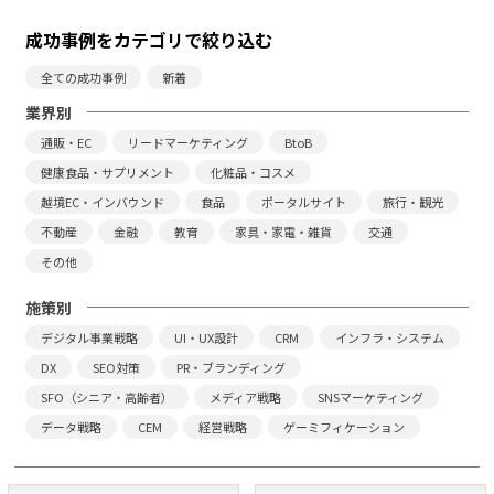
成功事例をカテゴリで絞り込む
全ての成功事例
新着
業界別
通販・EC
リードマーケティング
BtoB
健康食品・サプリメント
化粧品・コスメ
越境EC・インバウンド
食品
ポータルサイト
旅行・観光
不動産
金融
教育
家具・家電・雑貨
交通
その他
施策別
デジタル事業戦略
UI・UX設計
CRM
インフラ・システム
DX
SEO対策
PR・ブランディング
SFO（シニア・高齢者）
メディア戦略
SNSマーケティング
データ戦略
CEM
経営戦略
ゲーミフィケーション