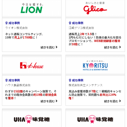
成功事例
成功事例
ライオン株式会社
江崎グリコ株式会社
ネット通販コンサルティング、
通販売上
2年
で
3.5
倍！
10年で
売上
が
1700倍
に！
1円もむだにしない！効果の最大化を図る
プロモーションで、
WEB新規顧客の獲得
が
30倍
に！
続きを読む
続きを読む
成功事例
成功事例
ハウス食品株式会社
株式会社共立メンテナンス
わずか
15日間
のキャンペーン施策で、そ
見込み客獲得数が
7倍
に！戦略的キャンセ
れまでの既存会員数の
約10倍
の
新規会員
ル防止施策で、契約数も
前年比124%
を
獲得
！
増！
続きを読む
続きを読む