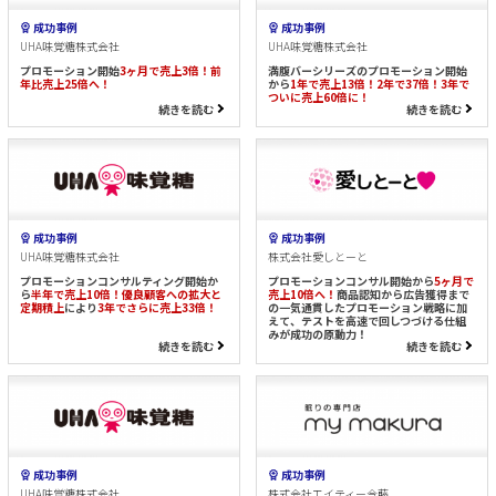
成功事例
成功事例
UHA味覚糖株式会社
UHA味覚糖株式会社
プロモーション開始
3ヶ月で売上3倍！
前
満腹バーシリーズのプロモーション開始
年比売上25倍へ！
から
1年で売上13倍！2年で37倍！3年で
ついに売上60倍に！
続きを読む
続きを読む
成功事例
成功事例
UHA味覚糖株式会社
株式会社愛しとーと
プロモーションコンサルティング開始か
プロモーションコンサル開始から
5ヶ月で
ら
半年で売上10倍！優良顧客への拡大と
売上10倍へ！
商品認知から広告獲得まで
定期積上
により
3年でさらに売上33倍！
の一気通貫したプロモーション戦略に加
えて、テストを高速で回しつづける仕組
みが成功の原動力！
続きを読む
続きを読む
成功事例
成功事例
UHA味覚糖株式会社
株式会社エイティー今藤