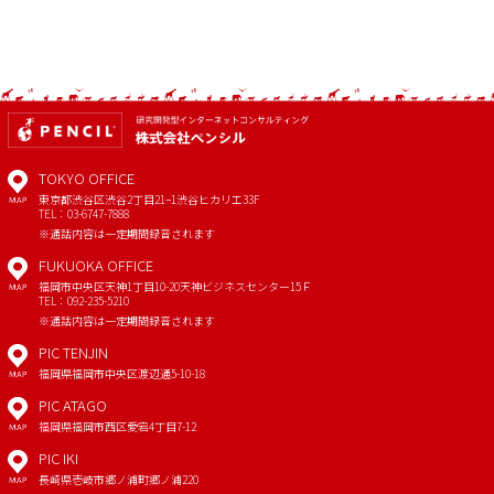
TOKYO OFFICE
東京都渋谷区渋谷2丁目21−1
渋谷ヒカリエ33F
MAP
TEL：03-6747-7888
※通話内容は一定期間録音されます
FUKUOKA OFFICE
福岡市中央区天神1丁目10-20
天神ビジネスセンター15Ｆ
MAP
TEL：092-235-5210
※通話内容は一定期間録音されます
PIC TENJIN
福岡県福岡市中央区渡辺通5-10-18
MAP
PIC ATAGO
福岡県福岡市西区愛宕4丁目7-12
MAP
PIC IKI
長崎県壱岐市郷ノ浦町郷ノ浦220
MAP