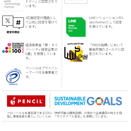
トナー」に認定されて
います。
X広告認定代理店とし
LINEソリューションのS
て公式に認定を受けて
ales Partnerとして認定
います。
を受けています。
経済産業省「新・ダイ
「PRIDE指標」において
バーシティ経営企業10
最高評価のゴールドに認
0選」を受賞していま
定されています。
す。
ペンシルはプライバシ
ーマーク付与事業者で
す。
グローバルな共通言語であるSDGs（持続可能な開発目標）の視点で企業価値の向上を目
指し事業成長を果たしていくため、「サステナブル宣言」を表明しています。