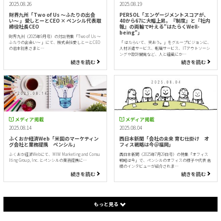
2025.08.26
2025.08.19
財界九州「Two of Us 〜ふたりの出会
PERSOL「エンゲージメントスコアが、
い〜 」愛しとーとCEO × ペンシル代表取
40から67に大幅上昇。『制度』と『社内
締役社長CEO
報』の両輪で叶える"はたらくWell-
being"」
財界九州（2025年9月号）の対談特集「Two of Us 〜
ふたりの出会い〜 」にて、株式会社愛しとーとCEO
「 はたらいて、笑おう。」をグループビジョンに、
の岩本初恵さまと…
人材派遣サービス、転職サービス、ITアウトソーシ
ングや設計開発など、人と組織にか…
続きを読む
続きを読む
メディア掲載
メディア掲載
2025.08.14
2025.08.04
ふくおか経済Web「米国のマーケティン
西日本新聞「会社の未来 育む仕掛け オ
グ会社と業務提携 ペンシル」
フィス戦略は今＠福岡」
ふくおか経済Webにて、MIW Marketing and Consu
西日本新聞（2025年7月29日号）の特集「オフィス
lting Group, Inc. とペンシルの業務提携に…
戦略は今」で、ペンシルのオフィスの様子や代表 倉
橋のインタビューが紹介されま…
続きを読む
続きを読む
もっと見る