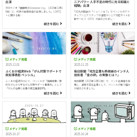
出演
ニアパワー 人手不足の時代に光る知識と
経験」出演
RKBラジオ「田畑竜介Grooooow Up」（2025年11月1
8日）に、代表の倉橋美佳が出演しました。LGBTQ
TVQ九州放送の「ぐっ！ジョブ」でペンシルのアク
＋に関する取…
ティブシニアスタッフの活躍やシニア対応サイト診
断サービス（SFO）が紹介されまし…
続きを読む
続きを読む
メディア掲載
メディア掲載
2025.12.01
2025.11.25
ふくおか経済Web「がん対策サポートで
毎日新聞「地方企業も熱視線のインド人
県知事表彰 ペンシル」
技術者 「金の卵」の実像とは？」
ふくおか経済Webにて、ペンシルが「福岡県働く世
毎日新聞（2025年11月11日）で、インド出身者を採
代をがんから守るがん対策サポート事業所」として
用し、活躍を図る企業として、ペンシルの取り組み
「がんの治療と仕事の両立推進部門」…
が紹介されました。
続きを読む
続きを読む
メディア掲載
メディア掲載
2025.10.27
2025.10.24