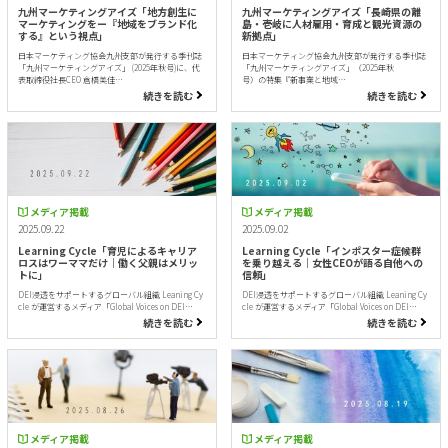
九州マーケティングアイズ「地方創生に
九州マーケティングアイズ「長崎県の離
マーケティングをー『地域をブランド化
島・壱岐に人材雇用・育成と観光資源の
する』という視点」
新拠点」
日本マーケティング協会九州支部が発行する季刊誌
日本マーケティング協会九州支部が発行する季刊誌
「九州マーケティングアイズ」 (2025年秋号)に、代
「九州マーケティングアイズ」（2025年秋
表取締役社長CEO 倉橋美佳…
号）の特集『新事業と地域…
続きを読む
続きを読む
メディア掲載
メディア掲載
2025.09.22
2025.09.02
Learning Cycle「育児によるキャリア
Learning Cycle「インポスター症候群
ロスはワーママだけ｜働く父親はメリッ
を乗り越える｜女性CEOが語る自他への
トに」
信頼」
DEI浸透をサポートするグローバル組織 Leaning Cy
DEI浸透をサポートするグローバル組織 Leaning Cy
cle が運営するメディア「Global Voices on DEI…
cle が運営するメディア「Global Voices on DEI…
続きを読む
続きを読む
メディア掲載
メディア掲載