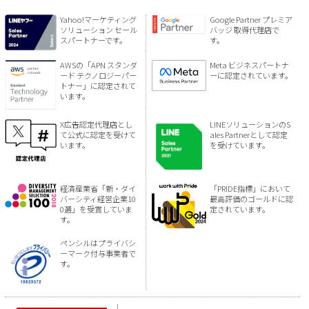
Yahoo!マーケティング
Google Partner プレミア
ソリューション セール
バッジ 取得代理店で
スパートナーです。
す。
AWSの「APN スタンダ
Meta ビジネスパートナ
ード テクノロジーパー
ーに認定されています。
トナー」に認定されて
います。
X広告認定代理店とし
LINEソリューションのS
て公式に認定を受けて
ales Partnerとして認定
います。
を受けています。
経済産業省「新・ダイ
「PRIDE指標」において
バーシティ経営企業10
最高評価のゴールドに認
0選」を受賞していま
定されています。
す。
ペンシルはプライバシ
ーマーク付与事業者で
す。