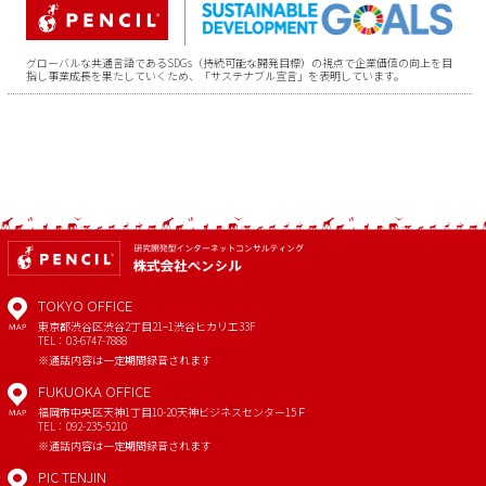
グローバルな共通言語であるSDGs（持続可能な開発目標）の視点で企業価値の向上を目
指し事業成長を果たしていくため、「サステナブル宣言」を表明しています。
TOKYO OFFICE
東京都渋谷区渋谷2丁目21−1
渋谷ヒカリエ33F
MAP
TEL：03-6747-7888
※通話内容は一定期間録音されます
FUKUOKA OFFICE
福岡市中央区天神1丁目10-20
天神ビジネスセンター15Ｆ
MAP
TEL：092-235-5210
※通話内容は一定期間録音されます
PIC TENJIN