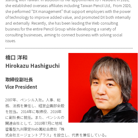
she established overseas affiliates including Taiwan Pencil Ltd,. From 2020,
she performed “DX management” that support employers with the power
of technology to improve added value, and promoted DX both internally
and externally. Recently, she has been leading the Web consulting
business for the entire Pencil Group while developing a variety of
consulting businesses, aiming to connect business with solving social
issues.
橋口 洋和
Hirokazu Hashiguchi
取締役副社長
Vice President
2007年、ペンシル入社。人事、総
務、法務を兼任し、経営企画部全般
を担当。 2014年に取締役、2016年
に副社長に就任。また、ペンシルの
関連会社として、2010年7月に地域
密着型九州限定Web萬総合商社「株
式会社エージェントプラス」を設立し、代表を兼任している。