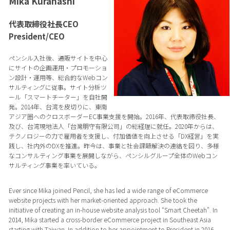
Mika Kurahashi
代表取締役社長CEO
President/CEO
ペンシル入社後、通販サイトを中心
にサイトの企画運用・プロモーショ
ン設計・運用等、総合的なWebコン
サルティングに従事。サイト分析ツ
ール「スマートチーター」を自社開
発。2014年、台湾を皮切りに、東南
アジア圏へのクロスボーダーEC事業支援を開始。2016年、代表取締役社長、
及び、台湾現地法人「台灣朋守有限公司」の総経理に就任。2020年からは、
テクノロジーの力で雇用者を支援し、付加価値を向上させる「DX経営」を実
践し、社内外のDXを推進。昨今は、事業と社会課題解決の連結を図り、多様
なコンサルティング事業を展開しながら、ペンシルグループ全体のWebコン
サルティング事業を率いている。
Ever since Mika joined Pencil, she has led a wide range of eCommerce
website projects with her market-oriented approach. She took the
initiative of creating an in-house website analysis tool “Smart Cheetah”. In
2014, Mika started a cross-border eCommerce project in Southeast Asia
starting with Taiwan. In addition to her appointment to President in 2016,