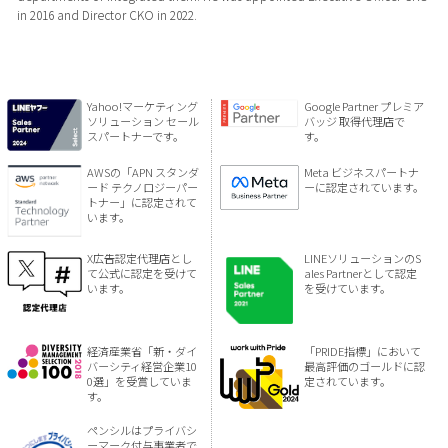
in 2016 and Director CKO in 2022.
Yahoo!マーケティング
Google Partner プレミア
ソリューション セール
バッジ 取得代理店で
スパートナーです。
す。
AWSの「APN スタンダ
Meta ビジネスパートナ
ード テクノロジーパー
ーに認定されています。
トナー」に認定されて
います。
X広告認定代理店とし
LINEソリューションのS
て公式に認定を受けて
ales Partnerとして認定
います。
を受けています。
経済産業省「新・ダイ
「PRIDE指標」において
バーシティ経営企業10
最高評価のゴールドに認
0選」を受賞していま
定されています。
す。
ペンシルはプライバシ
ーマーク付与事業者で