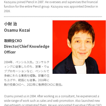
Kazuyasu joined Pencil in 2007. He oversees and supervises the financial
function for the entire Pencil group. Kazuyasu was appointed Director in
2016.
小財 治
Osamu Kozai
取締役CKO
Director/Chief Knowledge
Officer
2004年、ペンシル入社。コンサルテ
ィングに従事したのち、営業・ウェ
ブプロモーションなど、ペンシルで
多岐にわたる業務を経験。部署の立
ち上げや、統括にも従事。2016年に
執行役員CKOへ、2022年に取締役CKOに就任。
Osamu joined us in 2004. After working as a consultant, he experienced a
wide range of work such as sales and web promotion. Also launched new
departments or integrated them. He was appointed Executive Officer CKO