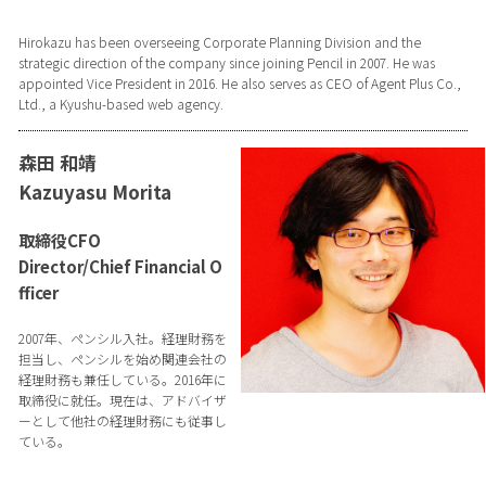
Hirokazu has been overseeing Corporate Planning Division and the
strategic direction of the company since joining Pencil in 2007. He was
appointed Vice President in 2016. He also serves as CEO of Agent Plus Co.,
Ltd., a Kyushu-based web agency.
森田 和靖
Kazuyasu Morita
取締役CFO
Director/Chief Financial O
fficer
2007年、ペンシル入社。経理財務を
担当し、ペンシルを始め関連会社の
経理財務も兼任している。2016年に
取締役に就任。現在は、アドバイザ
ーとして他社の経理財務にも従事し
ている。