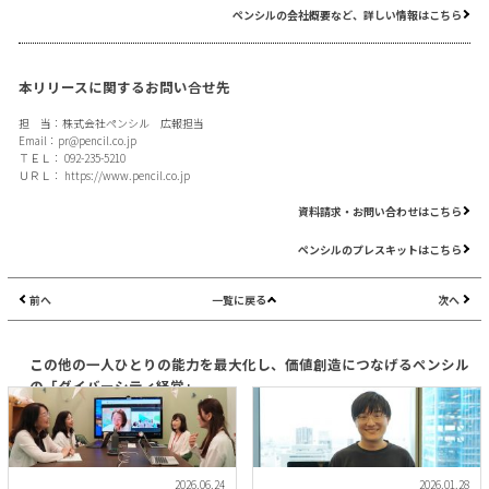
ペンシルの会社概要など、詳しい情報はこちら
本リリースに関するお問い合せ先
担 当：株式会社ペンシル 広報担当
Email：
pr@pencil.co.jp
ＴＥＬ： 092-235-5210
ＵＲＬ：
https://www.pencil.co.jp
資料請求・お問い合わせはこちら
ペンシルのプレスキットはこちら
前へ
一覧に戻る
次へ
この他の一人ひとりの能力を最大化し、価値創造につなげるペンシル
の「ダイバーシティ経営」
2026.06.24
2026.01.28