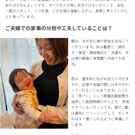
あればそれもよいですが、すべての人が同じ状況ではないからこそ、会社、
一般のスタッフ、ママ社員、どの立場も理解しながら、柔軟に考えていけた
らと思っています。
ご夫婦での家事の分担や工夫していることは？
朝は、夫が主に娘の世話を担当して
くれています。私は着替え・顔拭
き・保湿・連絡帳記入・洗濯を、夫
は娘の朝食と保育園への送りを担
当。
夜は、基本的に私がお迎えに行きま
すが、出張や会議の際には夫が代わ
ってくれることもあります。二人と
も「早ペン」という時差出勤制度を
活用した勤務時間だからこそ、実現
できているバランスです。娘のご飯
は週末にフリージングして、チンす
ればすぐ食べられるように準備して
います。