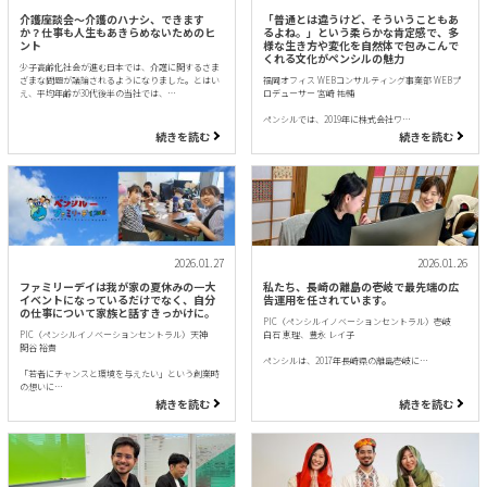
介護座談会〜介護のハナシ、できます
「普通とは違うけど、そういうこともあ
か？仕事も人生もあきらめないためのヒ
るよね。」という柔らかな肯定感で、多
ント
様な生き方や変化を自然体で包みこんで
くれる文化がペンシルの魅力
少子高齢化社会が進む日本では、介護に関するさま
ざまな問題が議論されるようになりました。とはい
福岡オフィス WEBコンサルティング事業部 WEBプ
え、平均年齢が30代後半の当社では、…
ロデューサー 宮崎 祐輔
ペンシルでは、2019年に株式会社ワ…
続きを読む
続きを読む
2026.01.27
2026.01.26
ファミリーデイは我が家の夏休みの一大
私たち、長崎の離島の壱岐で最先端の広
イベントになっているだけでなく、自分
告運用を任されています。
の仕事について家族と話すきっかけに。
PIC（ペンシルイノベーションセントラル）壱岐
PIC（ペンシルイノベーションセントラル）天神
白石 恵理、豊永 レイ子
関谷 裕貴
ペンシルは、2017年長崎県の離島壱岐に…
「若者にチャンスと環境を与えたい」という創業時
の想いに…
続きを読む
続きを読む