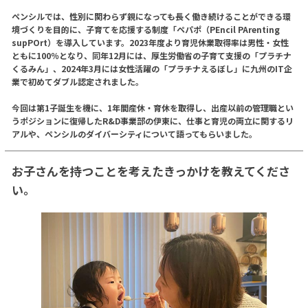
ペンシルでは、性別に関わらず親になっても長く働き続けることができる環
境づくりを目的に、子育てを応援する制度「ペパポ（PEncil PArenting
supPOrt）を導入しています。2023年度より育児休業取得率は男性・女性
ともに100％となり、同年12月には、厚生労働省の子育て支援の「プラチナ
くるみん」、2024年3月には女性活躍の「プラチナえるぼし」に九州のIT企
業で初めてダブル認定されました。
今回は第1子誕生を機に、1年間産休・育休を取得し、出産以前の管理職とい
うポジションに復帰したR&D事業部の伊東に、仕事と育児の両立に関するリ
アルや、ペンシルのダイバーシティについて語ってもらいました。
お子さんを持つことを考えたきっかけを教えてくださ
い。