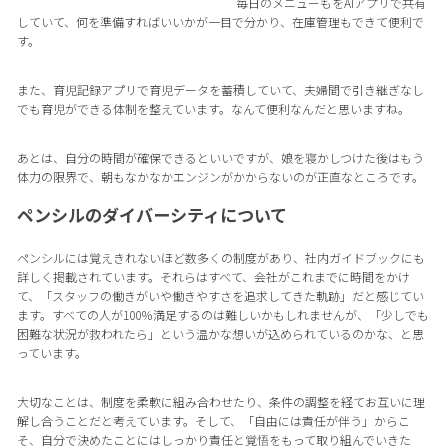
毎日のメニューもをAIアプリで共有
していて、何を準備すればいいかが一目で分かり、在庫管理もできて便利で
す。
また、育児記録アプリで育児データを蓄積していて、夫婦間で引き継ぎなし
でも育児ができる体制を整えています。なんて便利なんだと思いますね。
あとは、自分の時間が確保できるといいですが、娘を寝かしつけた後はもう
体力の限界で、朝もなかなかエンジンがかからないのが正直なところです。
ペンシルのダイバーシティについて
ペンシルには覚えきれないほど数多くの制度があり、社内ガイドブックにも
詳しく掲載されています。それらはすべて、会社がこれまでに時間をかけ
て、「スタッフの働きがいや働きやすさを追求してきた軌跡」だと感じてい
ます。すべての人が100％満足するのは難しいかもしれませんが、「少しでも
困難な状況が救われたら」という温かな想いが込められているのかな、と思
っています。
大切なことは、制度を柔軟に組み合わせたり、条件の調整を経てお互いに理
解し合うことだと考えています。そして、「自由には責任が伴う」からこ
そ、自分で決めたことにはしっかり責任と覚悟をもって取り組んでいきた