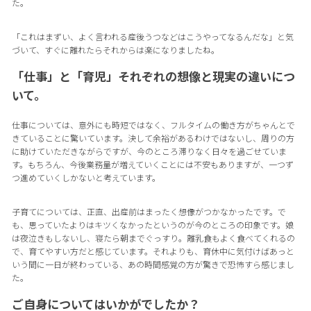
た。
「これはまずい、よく言われる産後うつなどはこうやってなるんだな」と気
づいて、すぐに離れたらそれからは楽になりましたね。
「仕事」と「育児」それぞれの想像と現実の違いにつ
いて。
仕事については、意外にも時短ではなく、フルタイムの働き方がちゃんとで
きていることに驚いています。決して余裕があるわけではないし、周りの方
に助けていただきながらですが、今のところ滞りなく日々を過ごせていま
す。もちろん、今後業務量が増えていくことには不安もありますが、一つず
つ進めていくしかないと考えています。
子育てについては、正直、出産前はまったく想像がつかなかったです。で
も、思っていたよりはキツくなかったというのが今のところの印象です。娘
は夜泣きもしないし、寝たら朝までぐっすり。離乳食もよく食べてくれるの
で、育てやすい方だと感じています。それよりも、育休中に気付けばあっと
いう間に一日が終わっている、あの時間感覚の方が驚きで恐怖すら感じまし
た。
ご自身についてはいかがでしたか？