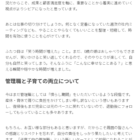
況だからこそ、成果と顧客満足度を軸に、重要なことから着実に進めていく
視点がよりシビアになったと思っています。
あとは仕事の切り分けでしょうか。何となく定番になっていた週次の社内ミ
ーティングなども、やることとやらなくてもいいことを整理・短縮して、時
間を有効に使うことを心がけています。
ふたつ目は「笑う時間が増えた」こと。まだ、0歳の娘はおしゃべりもできま
せんが、笑いかけると笑い返してくれるので、そのやりとりが楽しくて、自
分も自然と笑ってしまう。そんなふうに「こんなに幸せなことある？」と思
える瞬間や穏やかな時間が増えました。
管理職と子育ての両立について
今はまだ管理職としては「慣らし期間」をいただいているような段階です。
産休・育休で周りに負担をかけてしまい申し訳ないという想いもあります
し、復帰後もまだ完全には元のペースに戻れていないので、退勤後にフォロ
ーしてもらっていることも多々あります。
もちろん、お互い様な部分もあると思いますが、だからこそ周囲の皆さんへ
の感謝とリスペクトを忘れず、自分の責任をしっかり果たしたいと考えてい
ます。「子育て中の管理職」という新しいケースとして前例になれることが