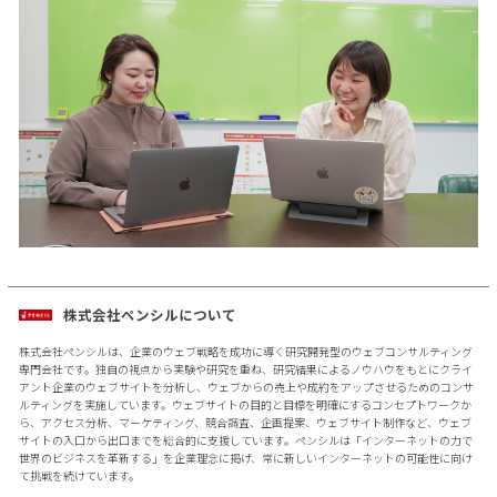
株式会社ペンシルについて
株式会社ペンシルは、企業のウェブ戦略を成功に導く研究開発型のウェブコンサルティング
専門会社です。独自の視点から実験や研究を重ね、研究結果によるノウハウをもとにクライ
アント企業のウェブサイトを分析し、ウェブからの売上や成約をアップさせるためのコンサ
ルティングを実施しています。ウェブサイトの目的と目標を明確にするコンセプトワークか
ら、アクセス分析、マーケティング、競合調査、企画提案、ウェブサイト制作など、ウェブ
サイトの入口から出口までを総合的に支援しています。ペンシルは「インターネットの力で
世界のビジネスを革新する」を企業理念に掲げ、常に新しいインターネットの可能性に向け
て挑戦を続けています。