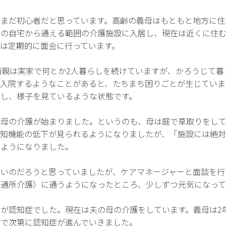
、まだ初心者だと思っています。高齢の義母はもともと地方に住
私の自宅から通える範囲の介護施設に入居し、現在は近くに住
は定期的に面会に行っています。
両親は実家で何とか2人暮らしを続けていますが、かろうじて
が入院するようなことがあると、たちまち困りごとが生じていま
省し、様子を見ているような状態です。
実母の介護が始まりました。というのも、母は庭で草取りをし
認知機能の低下が見られるようになりましたが、「施設には絶対
るようになりました。
いいのだろうと思っていましたが、ケアマネージャーと面談を行
（通所介護）に通うようになったところ、少しずつ元気になっ
が認知症でした。現在は夫の母の介護をしています。義母は2
中で次第に認知症が進んでいきました。