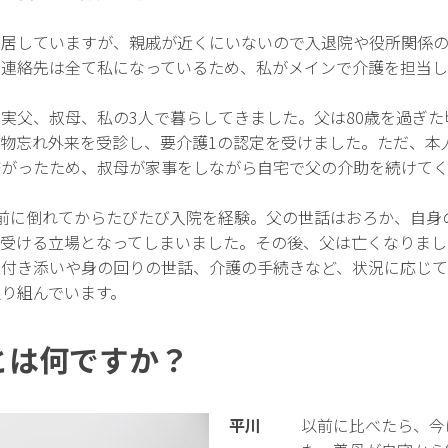
入居していますが、親戚が近くにいないので入退院や役所関係
の連絡先は全て私になっているため、私がメインで介護を担当し
実父、叔母、私の3人で暮らしてきました。父は80歳を過ぎ
物忘れ外来を受診し、要介護1の認定を受けました。ただ、本
嫌がったため、叔母が家事をしながら自宅で父の介助を続けて
前に倒れてからたびたび入院を経験。父の世話はおろか、自身
を受ける立場となってしまいました。その後、父は亡くなりまし
の付き添いや身の回りの世話、介護の手続きなど、状況に応じ
り組んでいます。
とは何ですか？
平川
以前に比べたら、今