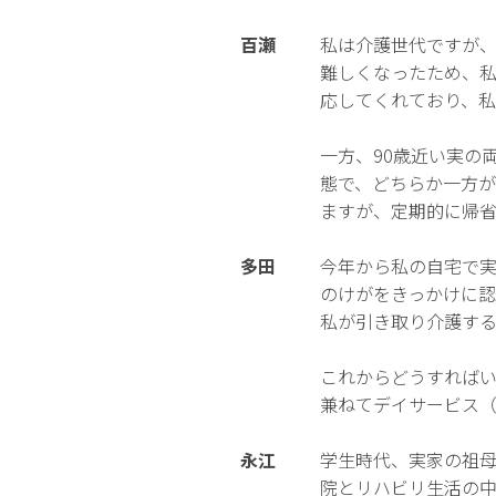
百瀬
私は介護世代ですが
難しくなったため、
応してくれており、私
一方、90歳近い実の
態で、どちらか一方
ますが、定期的に帰
多田
今年から私の自宅で
のけがをきっかけに
私が引き取り介護す
これからどうすれば
兼ねてデイサービス
永江
学生時代、実家の祖母
院とリハビリ生活の