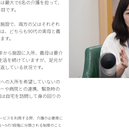
は最大で6名の介護を担って、
年目です。
は施設で、両方の父はそれぞれ
は、どちらも90代の実母と義
ます。
年から施設に入所、義母は要介
生活を続けていますが、足元が
返している状況です。
設への入所を希望していないの
ャーや病院との連携、緊急時の
回は自宅を訪問して身の回りの
ービスを利用する際、介護の必要度に
1〜5の7段階に分類される制度のこと