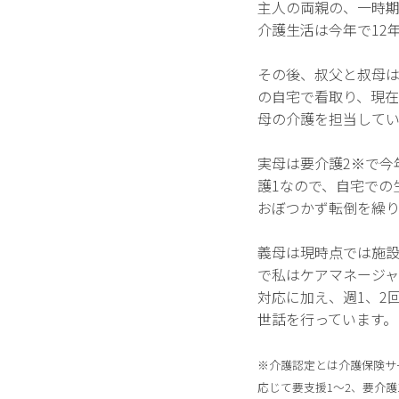
主人の両親の、一時期
介護生活は今年で12
その後、叔父と叔母
の自宅で看取り、現在
母の介護を担当してい
実母は要介護2※で今
護1なので、自宅での
おぼつかず転倒を繰り
義母は現時点では施
で私はケアマネージ
対応に加え、週1、2
世話を行っています。
※介護認定とは介護保険サ
応じて要支援1〜2、要介護