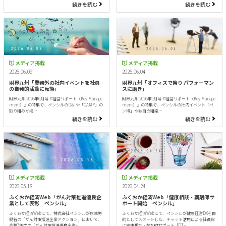
続きを読む
続きを読む
メディア掲載
メディア掲載
2026.06.09
2026.06.04
財界九州「業務外の社内イベントを社員
財界九州「オフィスで祭り パフォーマン
の自発的活動に転換」
スに磨き」
財界九州 2026年6月号『経営リポート（Key Manage
財界九州 2026年5月号『経営リポート（Key Manage
ment）』の特集で、ペンシルのD&Iや「CAMP」の
ment）』の特集で、ペンシルの社内イベント「ペ
取り組みが掲…
ン博」や独自の組織…
続きを読む
続きを読む
メディア掲載
メディア掲載
2026.05.18
2026.04.24
ふくおか経済Web「がん対策推進優良企
ふくおか経済Web「健康相談・薬剤師サ
業として表彰 ペンシル」
ポート開始 ペンシル」
ふくおか経済Webにて、株式会社ペンシルが厚生労
ふくおか経済Webにて、ペンシルが健康経営DXを目
働省の「がん対策推進企業アクション」において、
的としてスタートした、チャット活用による社員向
令和7年度の「がん対策推進優良企業…
け健康相談・薬剤師サポート「OT…