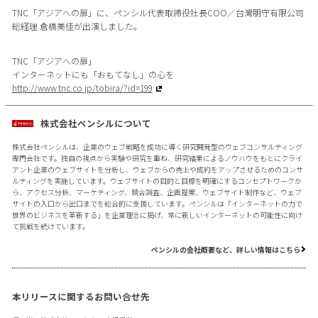
TNC「アジアへの扉」に、ペンシル代表取締役社長COO／台灣朋守有限公司
総経理 倉橋美佳が出演しました。
TNC「アジアへの扉」
インターネットにも「おもてなし」の心を
http://www.tnc.co.jp/tobira/?id=199
株式会社ペンシルについて
株式会社ペンシルは、企業のウェブ戦略を成功に導く研究開発型のウェブコンサルティング
専門会社です。独自の視点から実験や研究を重ね、研究結果によるノウハウをもとにクライ
アント企業のウェブサイトを分析し、ウェブからの売上や成約をアップさせるためのコンサ
ルティングを実施しています。ウェブサイトの目的と目標を明確にするコンセプトワークか
ら、アクセス分析、マーケティング、競合調査、企画提案、ウェブサイト制作など、ウェブ
サイトの入口から出口までを総合的に支援しています。ペンシルは「インターネットの力で
世界のビジネスを革新する」を企業理念に掲げ、常に新しいインターネットの可能性に向け
て挑戦を続けています。
ペンシルの会社概要など、詳しい情報はこちら
本リリースに関するお問い合せ先