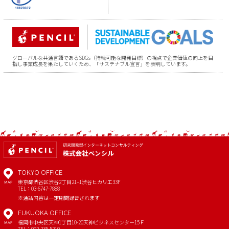
グローバルな共通言語であるSDGs（持続可能な開発目標）の視点で企業価値の向上を目
指し事業成長を果たしていくため、「サステナブル宣言」を表明しています。
TOKYO OFFICE
東京都渋谷区渋谷2丁目21−1
渋谷ヒカリエ33F
MAP
TEL：03-6747-7888
※通話内容は一定期間録音されます
FUKUOKA OFFICE
福岡市中央区天神1丁目10-20
天神ビジネスセンター15Ｆ
MAP
TEL：092-235-5210