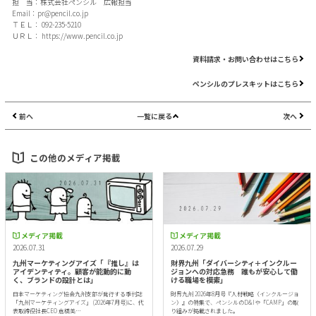
担 当：株式会社ペンシル 広報担当
Email：
pr@pencil.co.jp
ＴＥＬ： 092-235-5210
ＵＲＬ：
https://www.pencil.co.jp
資料請求・お問い合わせはこちら
ペンシルのプレスキットはこちら
前へ
一覧に戻る
次へ
この他のメディア掲載
メディア掲載
メディア掲載
2026.07.31
2026.07.29
九州マーケティングアイズ「『推し』は
財界九州「ダイバーシティ＋インクルー
アイデンティティ。顧客が能動的に動
ジョンへの対応急務 誰もが安心して働
く、ブランドの設計とは」
ける職場を模索」
日本マーケティング協会九州支部が発行する季刊誌
財界九州 2026年8月号『人材戦略（インクルージョ
「九州マーケティングアイズ」 (2026年7月号)に、代
ン）』の特集で、ペンシルのD&Iや「CAMP」の取
表取締役社長CEO 倉橋美…
り組みが掲載されました。