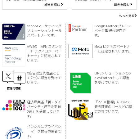
続きを読む
続きを読む
もっと見る
Yahoo!マーケティング
Google Partner プレミア
ソリューション セール
バッジ 取得代理店で
スパートナーです。
す。
AWSの「APN スタンダ
Meta ビジネスパートナ
ード テクノロジーパー
ーに認定されています。
トナー」に認定されて
います。
X広告認定代理店とし
LINEソリューションのS
て公式に認定を受けて
ales Partnerとして認定
います。
を受けています。
経済産業省「新・ダイ
「PRIDE指標」において
バーシティ経営企業10
最高評価のゴールドに認
0選」を受賞していま
定されています。
す。
ペンシルはプライバシ
ーマーク付与事業者で
す。