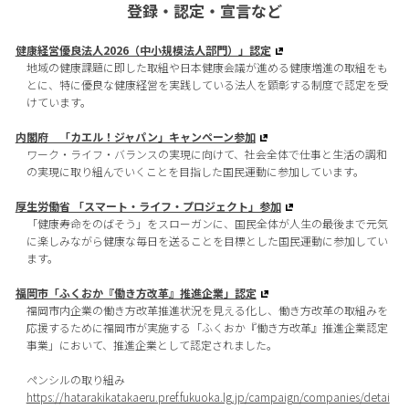
登録・認定・宣言など
健康経営優良法人2026（中小規模法人部門）」認定
地域の健康課題に即した取組や日本健康会議が進める健康増進の取組をも
とに、特に優良な健康経営を実践している法人を顕彰する制度で認定を受
けています。
内閣府 「カエル！ジャパン」キャンペーン参加
ワーク・ライフ・バランスの実現に向けて、社会全体で仕事と生活の調和
の実現に取り組んでいくことを目指した国民運動に参加しています。
厚生労働省 「スマート・ライフ・プロジェクト」参加
「健康寿命をのばそう」をスローガンに、国民全体が人生の最後まで元気
に楽しみながら健康な毎日を送ることを目標とした国民運動に参加してい
ます。
福岡市「ふくおか『働き方改革』推進企業」認定
福岡市内企業の働き方改革推進状況を見える化し、働き方改革の取組みを
応援するために福岡市が実施する「ふくおか『働き方改革』推進企業認定
事業」において、推進企業として認定されました。
ペンシルの取り組み
https://hatarakikatakaeru.pref.fukuoka.lg.jp/campaign/companies/detai