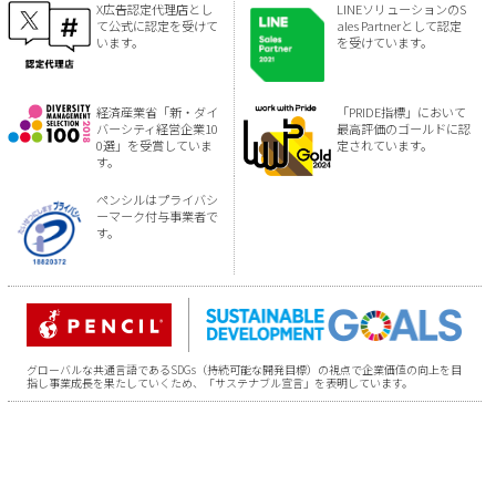
X広告認定代理店とし
LINEソリューションのS
て公式に認定を受けて
ales Partnerとして認定
います。
を受けています。
経済産業省「新・ダイ
「PRIDE指標」において
バーシティ経営企業10
最高評価のゴールドに認
0選」を受賞していま
定されています。
す。
ペンシルはプライバシ
ーマーク付与事業者で
す。
グローバルな共通言語であるSDGs（持続可能な開発目標）の視点で企業価値の向上を目
指し事業成長を果たしていくため、「サステナブル宣言」を表明しています。