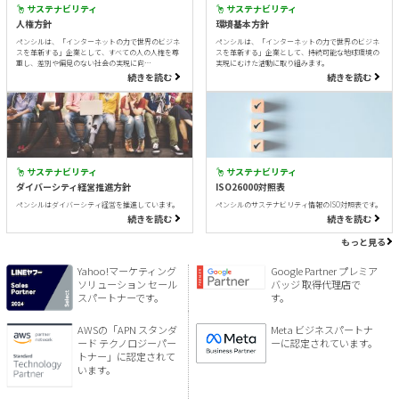
サステナビリティ
サステナビリティ
人権方針
環境基本方針
ペンシルは、「インターネットの力で世界のビジネ
ペンシルは、「インターネットの力で世界のビジネ
スを革新する」企業として、すべての人の人権を尊
スを革新する」企業として、持続可能な地球環境の
重し、差別や偏見のない社会の実現に向…
実現にむけた活動に取り組みます。
続きを読む
続きを読む
サステナビリティ
サステナビリティ
ダイバーシティ経営推進方針
ISO26000対照表
ペンシルはダイバーシティ経営を推進しています。
ペンシルのサステナビリティ情報のISO対照表です。
続きを読む
続きを読む
もっと見る
Yahoo!マーケティング
Google Partner プレミア
ソリューション セール
バッジ 取得代理店で
スパートナーです。
す。
AWSの「APN スタンダ
Meta ビジネスパートナ
ード テクノロジーパー
ーに認定されています。
トナー」に認定されて
います。