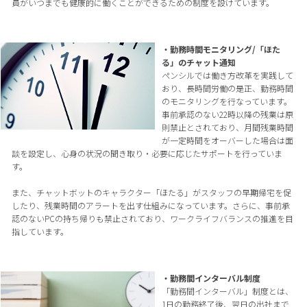
員がいつまでも健康的に働くことができるための制度を設けています。
・勤務時間モニタリング/「ほた
る」のチャット通知
ペンシルでは働き方改革を実践して
おり、長時間労働の是正、勤務時間
のモニタリングを行なっています。
事前承認のない22時以降の残業は原
則禁止とされており、月間残業時間
が一定時間をオーバーした場合は面
談を設定し、心身の状況の聞き取り・必要に応じたサポートを行っていま
す。
また、チャットボットのキャラクター「ほたる」がスタッフの早期帰宅を促
したり、残業時間のアラートを出す仕組みになっています。さらに、事前承
認のないPCの持ち帰りも禁止されており、ワークライフバランスの推進を目
指しています。
・勤務間インターバル制度
「勤務間インターバル」制度とは、
1日の勤務終了後、翌日の出社まで