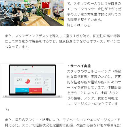
て、スタッフの一人ひとりが自身の
モチベーションや生産性が上がる効
率のよい働き方を主体的に実行でき
る環境を整えています。
詳しくはこちら
また、スタンディングデスクを導入して座りすぎを防ぐ、回遊性の高い導線
にして体を動かす機会を作るなど、健康促進につながるオフィスデザインに
もなっています。
・サーベイ実施
スタッフのウェルビーイング（持続
的な幸福状態）実現のために、定期
的な性格診断や組織診断のためのサ
ーベイを実施しています。性格診断
を行うことによって、社員1人ひと
りの性格、メンタル状態を可視化
し、マネジメントに役立てていま
す。
また、毎月のアンケート結果により、モチベーションやエンゲージメントを
見える化。スコアで組織状況を定量的に把握、改善が必要な部署や項目を設