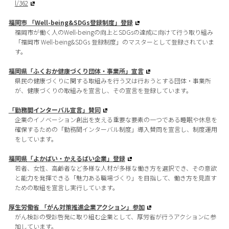
l/362
福岡市 「Well-being&SDGs登録制度」登録
福岡市が働く人のWell-beingの向上とSDGsの達成に向けて行う取り組み
「福岡市 Well-being&SDGs 登録制度」のマスターとして登録されていま
す。
福岡県「ふくおか健康づくり団体・事業所」宣言
県民の健康づくりに関する取組みを行う又は行おうとする団体・事業所
が、健康づくりの取組みを宣言し、その宣言を登録しています。
「勤務間インターバル宣言」賛同
企業のイノベーション創出を支える重要な要素の一つである睡眠や休息を
確保するための「勤務間インターバル制度」導入賛同を宣言し、制度運用
をしています。
福岡県「よかばい・かえるばい企業」登録
若者、女性、高齢者など多様な人材が多様な働き方を選択でき、その意欲
と能力を発揮できる「魅力ある職場づくり」を目指して、働き方を見直す
ための取組を宣言し実行しています。
厚生労働省 「がん対策推進企業アクション」参加
がん検診の受診啓発に取り組む企業として、厚労省が行うアクションに参
加しています。