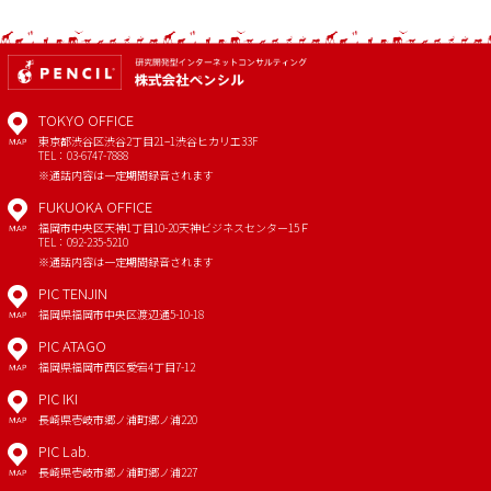
TOKYO OFFICE
東京都渋谷区渋谷2丁目21−1
渋谷ヒカリエ33F
MAP
TEL：03-6747-7888
※通話内容は一定期間録音されます
FUKUOKA OFFICE
福岡市中央区天神1丁目10-20
天神ビジネスセンター15Ｆ
MAP
TEL：092-235-5210
※通話内容は一定期間録音されます
PIC TENJIN
福岡県福岡市中央区渡辺通5-10-18
MAP
PIC ATAGO
福岡県福岡市西区愛宕4丁目7-12
MAP
PIC IKI
長崎県壱岐市郷ノ浦町郷ノ浦220
MAP
PIC Lab.
長崎県壱岐市郷ノ浦町郷ノ浦227
MAP