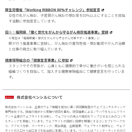
厚生労働省「Working RIBBON 80%チャレンジ」参加宣言
女性の乳がん検診、子宮頚がん検診の受診率を80％以上にすることを目指
す活動に参加宣言しています。
旧※：福岡県 「働く世代をがんから守るがん検診推進事業」登録
※現在は「福岡県働く世代をがんから守るがん対策サポート事業」に
県が行う推進事業に登録し、がん検診の普及啓発・受診勧奨やがんの治療
と仕事の両立に取り組んでいます。
健康保険組合の「健康宣言事業」に参加
スタッフやその家族が、心身ともに健康的で幸せに働きがいを感じられる
組織づくりを目指して、加入する健康保険組合にて健康宣言を行っていま
す。
株式会社ペンシルについて
株式会社ペンシルは、企業のウェブ戦略を成功に導く研究開発型のウェブコンサルティング
専門会社です。独自の視点から実験や研究を重ね、研究結果によるノウハウをもとにクライ
アント企業のウェブサイトを分析し、ウェブからの売上や成約をアップさせるためのコンサ
ルティングを実施しています。ウェブサイトの目的と目標を明確にするコンセプトワークか
ら、アクセス分析、マーケティング、競合調査、企画提案、ウェブサイト制作など、ウェブ
サイトの入口から出口までを総合的に支援しています。ペンシルは「インターネットの力で