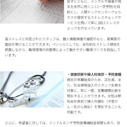
促すとともに、メンタル不調者の発
生を未然に防ぐこと(一次予防)を目
的とし、人間ドックセンターウェル
ネスが提供するストレスチェックサ
ービスを用いて年に1回ストレスチ
ェックを行なっています。
高ストレスと判定されたスタッフは、個人情報保護の徹底のもと、産業医の
面談を受けることができます。ペンシルとしても、全社的なストレス傾向を
把握しながら、職場環境の改善等によって働きやすい職場づくりを目指して
います。
・健康診断や婦人科検診・予防接種
病気の早期発見のため、正社員、ま
た、社会保険加入のスタッフ全員を
対象に、年に一度、定期健康診断を
受診することができます。女性は原
則会社負担で婦人科健診（子宮が
ん・乳がん検診）を受診することも
可能です。
さらに、希望者に対しては、インフルエンザ予防接種補助金制度もあり、社