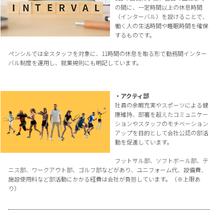
の間に、一定時間以上の休息時間
（インターバル）を設けることで、
働く人の生活時間や睡眠時間を確保
するものです。
ペンシルでは全スタッフを対象に、11時間の休息を取る形で勤務間インター
バル制度を運用し、就業規則にも明記しています。
・アクティ部
社員の余暇充実やスポーツによる健
康維持、部署を超えたコミュニケー
ションやスタッフのモチベーション
アップを目的として会社公認の部活
動を促進しています。
フットサル部、ソフトボール部、テ
ニス部、ワークアウト部、ゴルフ部などがあり、ユニフォーム代、設備費、
施設使用料など部活動にかかる経費は会社が負担しています。（※上限あ
り）