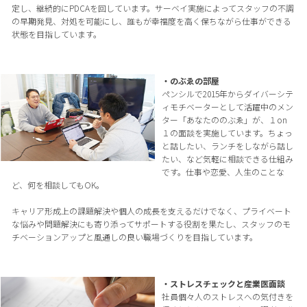
定し、継続的にPDCAを回しています。サーベイ実施によってスタッフの不調
の早期発見、対処を可能にし、誰もが幸福度を高く保ちながら仕事ができる
状態を目指しています。
・のぶゑの部屋
ペンシルで2015年からダイバーシテ
ィモチベーターとして活躍中のメン
ター「あなたののぶゑ」が、１on
１の面談を実施しています。ちょっ
と話したい、ランチをしながら話し
たい、など気軽に相談できる仕組み
です。仕事や恋愛、人生のことな
ど、何を相談してもOK。
キャリア形成上の課題解決や個人の成長を支えるだけでなく、プライベート
な悩みや問題解決にも寄り添ってサポートする役割を果たし、スタッフのモ
チベーションアップと風通しの良い職場づくりを目指しています。
・ストレスチェックと産業医面談
社員個々人のストレスへの気付きを