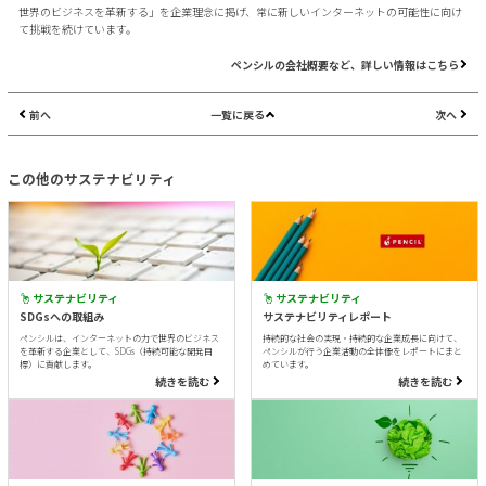
世界のビジネスを革新する」を企業理念に掲げ、常に新しいインターネットの可能性に向け
て挑戦を続けています。
ペンシルの会社概要など、詳しい情報はこちら
前へ
一覧に戻る
次へ
この他のサステナビリティ
サステナビリティ
サステナビリティ
SDGsへの取組み
サステナビリティレポート
ペンシルは、インターネットの力で世界のビジネス
持続的な社会の実現・持続的な企業成長に向けて、
を革新する企業として、SDGs（持続可能な開発目
ペンシルが行う企業活動の全体像をレポートにまと
標）に貢献します。
めています。
続きを読む
続きを読む