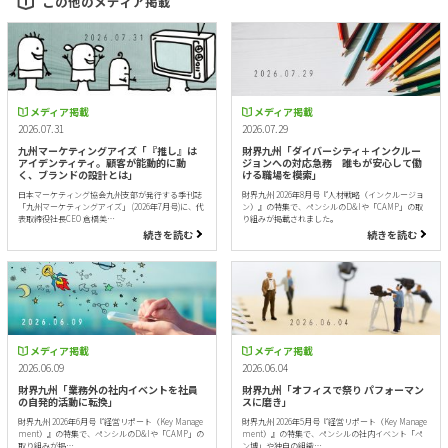
この他のメディア掲載
メディア掲載
メディア掲載
2026.07.31
2026.07.29
九州マーケティングアイズ「『推し』は
財界九州「ダイバーシティ＋インクルー
アイデンティティ。顧客が能動的に動
ジョンへの対応急務 誰もが安心して働
く、ブランドの設計とは」
ける職場を模索」
日本マーケティング協会九州支部が発行する季刊誌
財界九州 2026年8月号『人材戦略（インクルージョ
「九州マーケティングアイズ」 (2026年7月号)に、代
ン）』の特集で、ペンシルのD&Iや「CAMP」の取
表取締役社長CEO 倉橋美…
り組みが掲載されました。
続きを読む
続きを読む
メディア掲載
メディア掲載
2026.06.09
2026.06.04
財界九州「業務外の社内イベントを社員
財界九州「オフィスで祭り パフォーマン
の自発的活動に転換」
スに磨き」
財界九州 2026年6月号『経営リポート（Key Manage
財界九州 2026年5月号『経営リポート（Key Manage
ment）』の特集で、ペンシルのD&Iや「CAMP」の
ment）』の特集で、ペンシルの社内イベント「ペ
取り組みが掲…
ン博」や独自の組織…