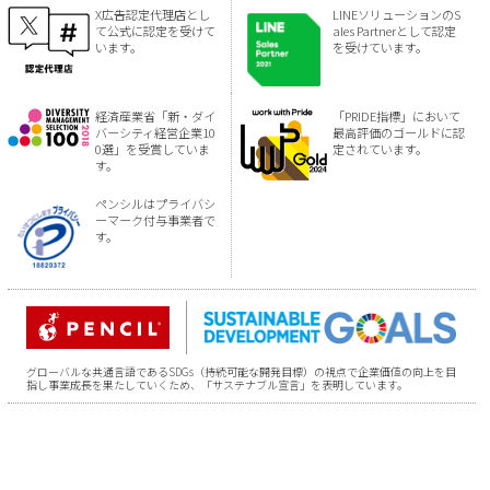
X広告認定代理店とし
LINEソリューションのS
て公式に認定を受けて
ales Partnerとして認定
います。
を受けています。
経済産業省「新・ダイ
「PRIDE指標」において
バーシティ経営企業10
最高評価のゴールドに認
0選」を受賞していま
定されています。
す。
ペンシルはプライバシ
ーマーク付与事業者で
す。
グローバルな共通言語であるSDGs（持続可能な開発目標）の視点で企業価値の向上を目
指し事業成長を果たしていくため、「サステナブル宣言」を表明しています。