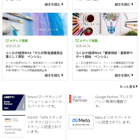
続きを読む
続きを読む
メディア掲載
メディア掲載
2026.05.18
2026.04.24
ふくおか経済Web「がん対策推進優良企
ふくおか経済Web「健康相談・薬剤師サ
業として表彰 ペンシル」
ポート開始 ペンシル」
ふくおか経済Webにて、株式会社ペンシルが厚生労
ふくおか経済Webにて、ペンシルが健康経営DXを目
働省の「がん対策推進企業アクション」において、
的としてスタートした、チャット活用による社員向
令和7年度の「がん対策推進優良企業…
け健康相談・薬剤師サポート「OT…
続きを読む
続きを読む
もっと見る
Yahoo!マーケティング
Google Partner プレミア
ソリューション セール
バッジ 取得代理店で
スパートナーです。
す。
AWSの「APN スタンダ
Meta ビジネスパートナ
ード テクノロジーパー
ーに認定されています。
トナー」に認定されて
います。