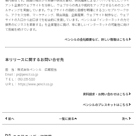
専門会社です。独自の視点から実験や研究を重ね、研究結果によるノウハウをもとにクライ
アント企業のウェブサイトを分析し、ウェブからの売上や成約をアップさせるためのコンサ
ルティングを実施しています。ウェブサイトの目的と目標を明確にするコンセプトワークか
ら、アクセス分析、マーケティング、競合調査、企画提案、ウェブサイト制作など、ウェブ
サイトの入口から出口までを総合的に支援しています。ペンシルは「インターネットの力で
世界のビジネスを革新する」を企業理念に掲げ、常に新しいインターネットの可能性に向け
て挑戦を続けています。
ペンシルの会社概要など、詳しい情報はこちら
本リリースに関するお問い合せ先
担 当：株式会社ペンシル 広報担当
Email：
pr@pencil.co.jp
ＴＥＬ： 092-235-5210
ＵＲＬ：
https://www.pencil.co.jp
資料請求・お問い合わせはこちら
ペンシルのプレスキットはこちら
前へ
一覧に戻る
次へ