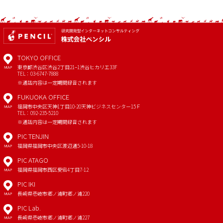
TOKYO OFFICE
東京都渋谷区渋谷2丁目21−1
渋谷ヒカリエ33F
MAP
TEL：03-6747-7888
※通話内容は一定期間録音されます
FUKUOKA OFFICE
福岡市中央区天神1丁目10-20
天神ビジネスセンター15Ｆ
MAP
TEL：092-235-5210
※通話内容は一定期間録音されます
PIC TENJIN
福岡県福岡市中央区渡辺通5-10-18
MAP
PIC ATAGO
福岡県福岡市西区愛宕4丁目7-12
MAP
PIC IKI
長崎県壱岐市郷ノ浦町郷ノ浦220
MAP
PIC Lab.
長崎県壱岐市郷ノ浦町郷ノ浦227
MAP