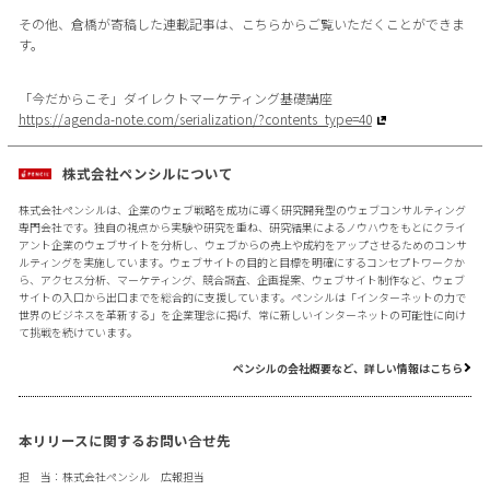
その他、倉橋が寄稿した連載記事は、こちらからご覧いただくことができま
す。
「今だからこそ」ダイレクトマーケティング基礎講座
https://agenda-note.com/serialization/?contents_type=40
株式会社ペンシルについて
株式会社ペンシルは、企業のウェブ戦略を成功に導く研究開発型のウェブコンサルティング
専門会社です。独自の視点から実験や研究を重ね、研究結果によるノウハウをもとにクライ
アント企業のウェブサイトを分析し、ウェブからの売上や成約をアップさせるためのコンサ
ルティングを実施しています。ウェブサイトの目的と目標を明確にするコンセプトワークか
ら、アクセス分析、マーケティング、競合調査、企画提案、ウェブサイト制作など、ウェブ
サイトの入口から出口までを総合的に支援しています。ペンシルは「インターネットの力で
世界のビジネスを革新する」を企業理念に掲げ、常に新しいインターネットの可能性に向け
て挑戦を続けています。
ペンシルの会社概要など、詳しい情報はこちら
本リリースに関するお問い合せ先
担 当：株式会社ペンシル 広報担当