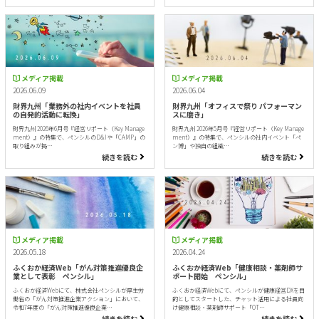
メディア掲載
メディア掲載
2026.06.09
2026.06.04
財界九州「業務外の社内イベントを社員
財界九州「オフィスで祭り パフォーマン
の自発的活動に転換」
スに磨き」
財界九州 2026年6月号『経営リポート（Key Manage
財界九州 2026年5月号『経営リポート（Key Manage
ment）』の特集で、ペンシルのD&Iや「CAMP」の
ment）』の特集で、ペンシルの社内イベント「ペ
取り組みが掲…
ン博」や独自の組織…
続きを読む
続きを読む
メディア掲載
メディア掲載
2026.05.18
2026.04.24
ふくおか経済Web「がん対策推進優良企
ふくおか経済Web「健康相談・薬剤師サ
業として表彰 ペンシル」
ポート開始 ペンシル」
ふくおか経済Webにて、株式会社ペンシルが厚生労
ふくおか経済Webにて、ペンシルが健康経営DXを目
働省の「がん対策推進企業アクション」において、
的としてスタートした、チャット活用による社員向
令和7年度の「がん対策推進優良企業…
け健康相談・薬剤師サポート「OT…
続きを読む
続きを読む