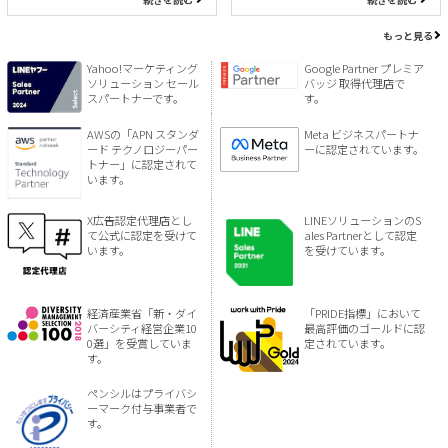
もっと見る
Yahoo!マーケティング
Google Partner プレミア
ソリューション セール
バッジ 取得代理店で
スパートナーです。
す。
AWSの「APN スタンダ
Meta ビジネスパートナ
ード テクノロジーパー
ーに認定されています。
トナー」に認定されて
います。
X広告認定代理店とし
LINEソリューションのS
て公式に認定を受けて
ales Partnerとして認定
います。
を受けています。
経済産業省「新・ダイ
「PRIDE指標」において
バーシティ経営企業10
最高評価のゴールドに認
0選」を受賞していま
定されています。
す。
ペンシルはプライバシ
ーマーク付与事業者で
す。