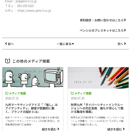
Email：
pr@pencil.co.jp
ＴＥＬ： 092-235-5210
ＵＲＬ：
https://www.pencil.co.jp
資料請求・お問い合わせはこちら
ペンシルのプレスキットはこちら
前へ
一覧に戻る
次へ
この他のメディア掲載
メディア掲載
メディア掲載
2026.07.31
2026.07.29
九州マーケティングアイズ「『推し』は
財界九州「ダイバーシティ＋インクルー
アイデンティティ。顧客が能動的に動
ジョンへの対応急務 誰もが安心して働
く、ブランドの設計とは」
ける職場を模索」
日本マーケティング協会九州支部が発行する季刊誌
財界九州 2026年8月号『人材戦略（インクルージョ
「九州マーケティングアイズ」 (2026年7月号)に、代
ン）』の特集で、ペンシルのD&Iや「CAMP」の取
表取締役社長CEO 倉橋美…
り組みが掲載されました。
続きを読む
続きを読む