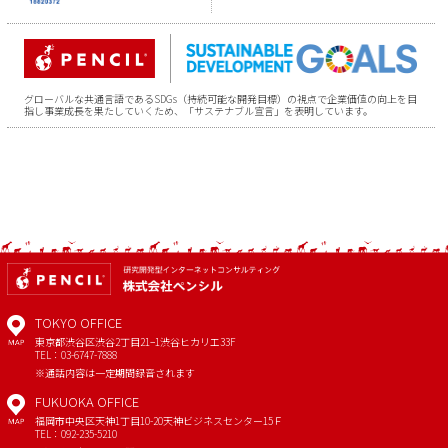
グローバルな共通言語であるSDGs（持続可能な開発目標）の視点で企業価値の向上を目
指し事業成長を果たしていくため、「サステナブル宣言」を表明しています。
TOKYO OFFICE
東京都渋谷区渋谷2丁目21−1
渋谷ヒカリエ33F
MAP
TEL：03-6747-7888
※通話内容は一定期間録音されます
FUKUOKA OFFICE
福岡市中央区天神1丁目10-20
天神ビジネスセンター15Ｆ
MAP
TEL：092-235-5210