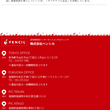
指し事業成長を果たしていくため、「サステナブル宣言」を表明しています。
TOKYO OFFICE
東京都渋谷区渋谷2丁目21−1
渋谷ヒカリエ33F
MAP
TEL：03-6747-7888
※通話内容は一定期間録音されます
FUKUOKA OFFICE
福岡市中央区天神1丁目10-20
天神ビジネスセンター15Ｆ
MAP
TEL：092-235-5210
※通話内容は一定期間録音されます
PIC TENJIN
福岡県福岡市中央区渡辺通5-10-18
MAP
PIC ATAGO
福岡県福岡市西区愛宕4丁目7-12