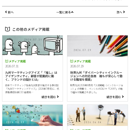
前へ
一覧に戻る
次へ
この他のメディア掲載
メディア掲載
メディア掲載
2026.07.31
2026.07.29
九州マーケティングアイズ「『推し』は
財界九州「ダイバーシティ＋インクルー
アイデンティティ。顧客が能動的に動
ジョンへの対応急務 誰もが安心して働
く、ブランドの設計とは」
ける職場を模索」
日本マーケティング協会九州支部が発行する季刊誌
財界九州 2026年8月号『人材戦略（インクルージョ
「九州マーケティングアイズ」 (2026年7月号)に、代
ン）』の特集で、ペンシルのD&Iや「CAMP」の取
表取締役社長CEO 倉橋美…
り組みが掲載されました。
続きを読む
続きを読む