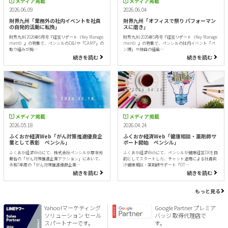
メディア掲載
メディア掲載
2026.06.09
2026.06.04
財界九州「業務外の社内イベントを社員
財界九州「オフィスで祭り パフォーマン
の自発的活動に転換」
スに磨き」
財界九州 2026年6月号『経営リポート（Key Manage
財界九州 2026年5月号『経営リポート（Key Manage
ment）』の特集で、ペンシルのD&Iや「CAMP」の
ment）』の特集で、ペンシルの社内イベント「ペ
取り組みが掲…
ン博」や独自の組織…
続きを読む
続きを読む
メディア掲載
メディア掲載
2026.05.18
2026.04.24
ふくおか経済Web「がん対策推進優良企
ふくおか経済Web「健康相談・薬剤師サ
業として表彰 ペンシル」
ポート開始 ペンシル」
ふくおか経済Webにて、株式会社ペンシルが厚生労
ふくおか経済Webにて、ペンシルが健康経営DXを目
働省の「がん対策推進企業アクション」において、
的としてスタートした、チャット活用による社員向
令和7年度の「がん対策推進優良企業…
け健康相談・薬剤師サポート「OT…
続きを読む
続きを読む
もっと見る
Yahoo!マーケティング
Google Partner プレミア
ソリューション セール
バッジ 取得代理店で
スパートナーです。
す。