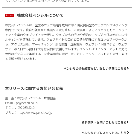
てきたペンシルが考えるポイントを紹介しています。
株式会社ペンシルについて
株式会社ペンシルは、企業のウェブ戦略を成功に導く研究開発型のウェブコンサルティング
専門会社です。独自の視点から実験や研究を重ね、研究結果によるノウハウをもとにクライ
アント企業のウェブサイトを分析し、ウェブからの売上や成約をアップさせるためのコンサ
ルティングを実施しています。ウェブサイトの目的と目標を明確にするコンセプトワークか
ら、アクセス分析、マーケティング、競合調査、企画提案、ウェブサイト制作など、ウェブ
サイトの入口から出口までを総合的に支援しています。ペンシルは「インターネットの力で
世界のビジネスを革新する」を企業理念に掲げ、常に新しいインターネットの可能性に向け
て挑戦を続けています。
ペンシルの会社概要など、詳しい情報はこちら
本リリースに関するお問い合せ先
担 当：株式会社ペンシル 広報担当
Email：
pr@pencil.co.jp
ＴＥＬ： 092-235-5210
ＵＲＬ：
https://www.pencil.co.jp
資料請求・お問い合わせはこちら
ペンシルのプレスキットはこちら