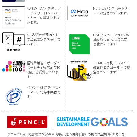
AWSの「APN スタンダ
Meta ビジネスパートナ
ード テクノロジーパー
ーに認定されています。
トナー」に認定されて
います。
X広告認定代理店とし
LINEソリューションのS
て公式に認定を受けて
ales Partnerとして認定
います。
を受けています。
経済産業省「新・ダイ
「PRIDE指標」において
バーシティ経営企業10
最高評価のゴールドに認
0選」を受賞していま
定されています。
す。
ペンシルはプライバシ
ーマーク付与事業者で
す。
グローバルな共通言語であるSDGs（持続可能な開発目標）の視点で企業価値の向上を目