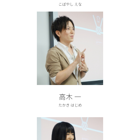
こばやし えな
高木 一
たかき はじめ