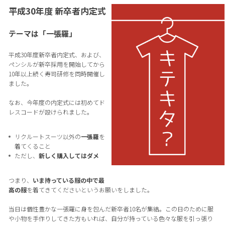
平成30年度 新卒者内定式
テーマは「一張羅」
平成30年度新卒者内定式、および、
ペンシルが新卒採用を開始してから
10年以上続く寿司研修を同時開催し
ました。
なお、今年度の内定式には初めてド
レスコードが設けられました。
リクルートスーツ以外の
一張羅
を
着てくること
ただし、
新しく購入してはダメ
つまり、
いま持っている服の中で最
高の服
を着てきてくださいというお願いをしました。
当日は個性豊かな一張羅に身を包んだ新卒者10名が集結。この日のために服
や小物を手作りしてきた方もいれば、自分が持っている色々な服を引っ張り