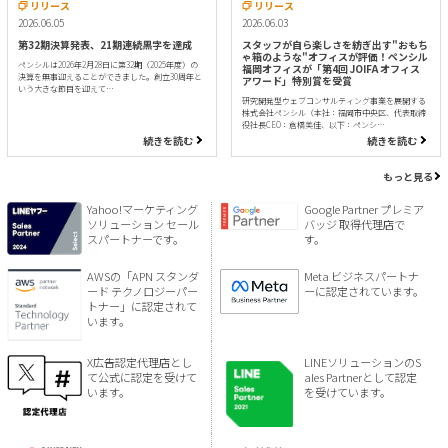
リリース
リリース
2026.06.05
2026.06.03
第32期決算発表、21期連続黒字を達成
スタッフが自ら楽しさを紡ぎ出す"おもち
ゃ箱のような"オフィスが評価！ペンシル
ペンシルは2026年2月28日に第32期（2025年度）の
福岡オフィスが「第4回 JOIFA オフィス
決算を無事迎えることができました。創立30周年と
アワード」特別賞を受賞
いう大きな節目を迎えて…
研究開発型ウェブコンサルティング事業を展開する
株式会社ペンシル（本社：福岡市中央区、代表取締
役社長CEO：倉橋美佳、以下：ペンシ…
続きを読む
続きを読む
もっと見る
Yahoo!マーケティング
Google Partner プレミア
ソリューション セール
バッジ 取得代理店で
スパートナーです。
す。
AWSの「APN スタンダ
Meta ビジネスパートナ
ード テクノロジーパー
ーに認定されています。
トナー」に認定されて
います。
X広告認定代理店とし
LINEソリューションのS
て公式に認定を受けて
ales Partnerとして認定
います。
を受けています。