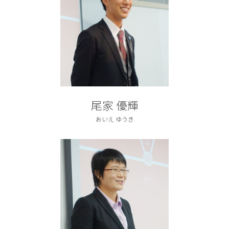
尾家 優輝
おいえ ゆうき