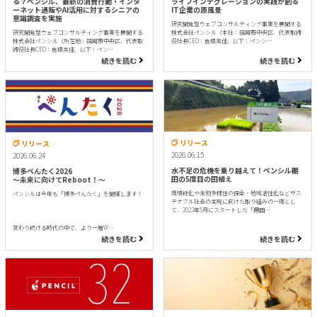
る？ペンシル、最新の消費行動・インタ
ライフインテグレーションの実践が創る
ーネット通販やAI活用に対するシニアの
IT企業の原風景
意識調査を実施
研究開発型ウェブコンサルティング事業を展開する
研究開発型ウェブコンサルティング事業を展開する
株式会社ペンシル（本社：福岡市中央区、代表取締
株式会社ペンシル（所在地：福岡市中央区、代表取
役社長CEO：倉橋美佳、以下：ペンシ…
締役社長CEO：倉橋美佳、以下：ペン…
続きを読む
続きを読む
リリース
リリース
2026.06.15
2026.06.24
水不足の危機を乗り越えて！ペンシル棚
博多ぺんたく2026
田の5度目の田植え
〜未来に向けてReboot！〜
環境緑化や生物多様性の保全・地域活性化などサス
ペンシルは今年も「博多ぺんたく」を開催します！
テナブル社会の実現に向けた取り組みの一環とし
て、2022年5月にスタートした「棚田…
変わり続ける時代の中で、より一層W…
続きを読む
続きを読む