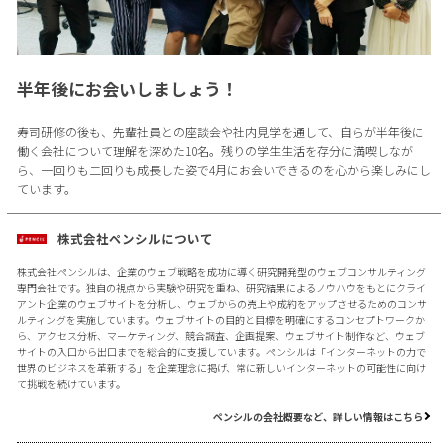
半年後にお会いしましょう！
寿司研修の後も、先輩社員との座談会や社内見学を通して、自らが半年後に
働く会社について理解を深めた10名。残りの学生生活を存分に満喫しなが
ら、一回りも二回りも成長した姿で4月にお会いできるのを心から楽しみにし
ています。
株式会社ペンシルについて
株式会社ペンシルは、企業のウェブ戦略を成功に導く研究開発型のウェブコンサルティング
専門会社です。独自の視点から実験や研究を重ね、研究結果によるノウハウをもとにクライ
アント企業のウェブサイトを分析し、ウェブからの売上や成約をアップさせるためのコンサ
ルティングを実施しています。ウェブサイトの目的と目標を明確にするコンセプトワークか
ら、アクセス分析、マーケティング、競合調査、企画提案、ウェブサイト制作など、ウェブ
サイトの入口から出口までを総合的に支援しています。ペンシルは「インターネットの力で
世界のビジネスを革新する」を企業理念に掲げ、常に新しいインターネットの可能性に向け
て挑戦を続けています。
ペンシルの会社概要など、詳しい情報はこちら