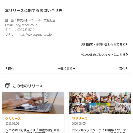
本リリースに関するお問い合せ先
担 当：株式会社ペンシル 広報担当
Email：
pr@pencil.co.jp
ＴＥＬ： 092-235-5210
ＵＲＬ：
https://www.pencil.co.jp
資料請求・お問い合わせはこちら
ペンシルのプレスキットはこちら
前へ
一覧に戻る
次へ
この他のリリース
リリース
リリース
2026.08.06
2026.08.05
シニアのIT利活用には「70歳の壁」があ
ペンシルファミリーデイ10周年！ワーク