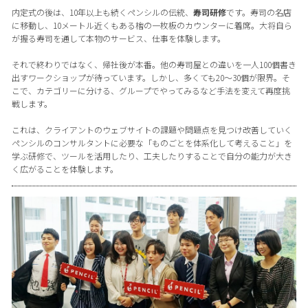
内定式の後は、10年以上も続くペンシルの伝統、
寿司研修
です。寿司の名店
に移動し、10メートル近くもある檜の一枚板のカウンターに着席。大将自ら
が握る寿司を通して本物のサービス、仕事を体験します。
それで終わりではなく、帰社後が本番。他の寿司屋との違いを一人100個書き
出すワークショップが待っています。しかし、多くても20〜30個が限界。そ
こで、カテゴリーに分ける、グループでやってみるなど手法を変えて再度挑
戦します。
これは、クライアントのウェブサイトの課題や問題点を見つけ改善していく
ペンシルのコンサルタントに必要な「ものごとを体系化して考えること」を
学ぶ研修で、ツールを活用したり、工夫したりすることで自分の能力が大き
く広がることを体験します。