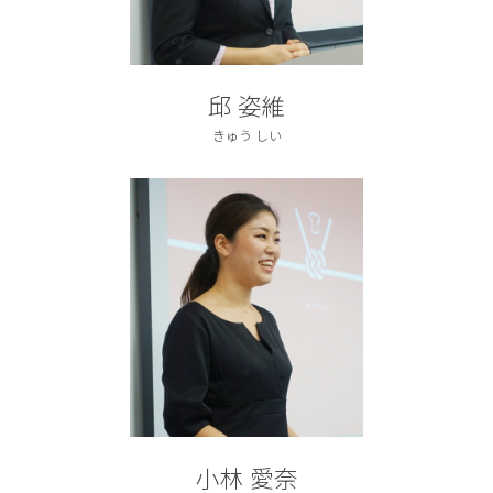
邱 姿維
きゅう しい
小林 愛奈