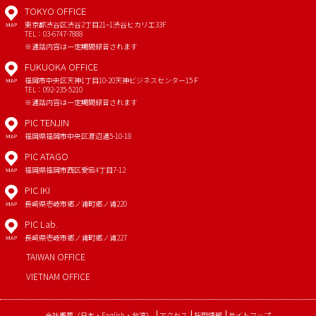
TOKYO OFFICE
東京都渋谷区渋谷2丁目21−1
渋谷ヒカリエ33F
MAP
TEL：03-6747-7888
※通話内容は一定期間録音されます
FUKUOKA OFFICE
福岡市中央区天神1丁目10-20
天神ビジネスセンター15Ｆ
MAP
TEL：092-235-5210
※通話内容は一定期間録音されます
PIC TENJIN
福岡県福岡市中央区渡辺通5-10-18
MAP
PIC ATAGO
福岡県福岡市西区愛宕4丁目7-12
MAP
PIC IKI
長崎県壱岐市郷ノ浦町郷ノ浦220
MAP
PIC Lab.
長崎県壱岐市郷ノ浦町郷ノ浦227
MAP
TAIWAN OFFICE
VIETNAM OFFICE
会社概要
（
日本
・
English
・
台湾
）
アクセス
採用情報
サイトマップ