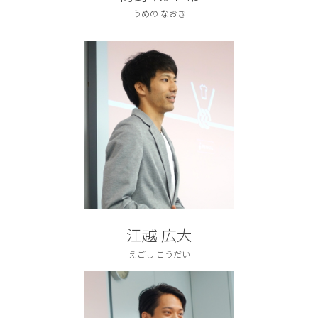
うめの なおき
江越 広大
えごし こうだい