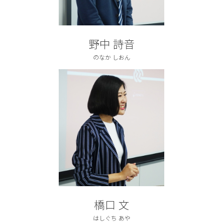
野中 詩音
のなか しおん
橋口 文
はしぐち あや