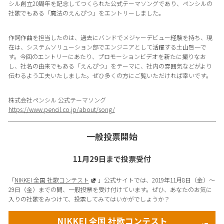
シル創立20周年を記念してつくられた公式テーマソングであり、ペンシルの
社歌でもある「魔法のえんぴつ」をエントリーしました。
作詞作曲を担当したのは、過去にバンドでメジャーデビュー経験を持ち、現
在は、システムソリューション部でエンジニアとして活躍する土山啓一で
す。今回のエントリーにあたり、プロモーションビデオを新たに撮りなお
し、社名の由来でもある「えんぴつ」をテーマに、社内の雰囲気などがより
伝わるよう工夫いたしました。ぜひ多くの方にご覧いただければ幸いです。
株式会社ペンシル 公式テーマソング
https://www.pencil.co.jp/about/song/
一般投票開始
11月29日まで投票受付
「
NIKKEI 全国 社歌コンテスト
」公式サイトでは、2019年11月8日（金）〜
29日（金）までの間、一般投票を受け付けています。ぜひ、あなたのお気に
入りの社歌をみつけて、投票してみてはいかがでしょうか？
NIKKEI 全国 社歌コンテスト