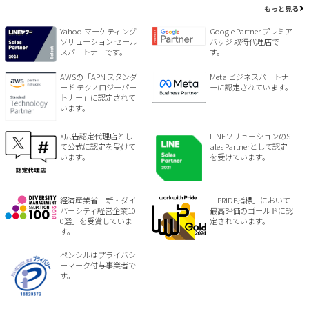
もっと見る
Yahoo!マーケティング
Google Partner プレミア
ソリューション セール
バッジ 取得代理店で
スパートナーです。
す。
AWSの「APN スタンダ
Meta ビジネスパートナ
ード テクノロジーパー
ーに認定されています。
トナー」に認定されて
います。
X広告認定代理店とし
LINEソリューションのS
て公式に認定を受けて
ales Partnerとして認定
います。
を受けています。
経済産業省「新・ダイ
「PRIDE指標」において
バーシティ経営企業10
最高評価のゴールドに認
0選」を受賞していま
定されています。
す。
ペンシルはプライバシ
ーマーク付与事業者で
す。