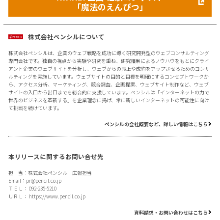
「魔法のえんぴつ」
株式会社ペンシルについて
株式会社ペンシルは、企業のウェブ戦略を成功に導く研究開発型のウェブコンサルティング
専門会社です。独自の視点から実験や研究を重ね、研究結果によるノウハウをもとにクライ
アント企業のウェブサイトを分析し、ウェブからの売上や成約をアップさせるためのコンサ
ルティングを実施しています。ウェブサイトの目的と目標を明確にするコンセプトワークか
ら、アクセス分析、マーケティング、競合調査、企画提案、ウェブサイト制作など、ウェブ
サイトの入口から出口までを総合的に支援しています。ペンシルは「インターネットの力で
世界のビジネスを革新する」を企業理念に掲げ、常に新しいインターネットの可能性に向け
て挑戦を続けています。
ペンシルの会社概要など、詳しい情報はこちら
本リリースに関するお問い合せ先
担 当：株式会社ペンシル 広報担当
Email：
pr@pencil.co.jp
ＴＥＬ： 092-235-5210
ＵＲＬ：
https://www.pencil.co.jp
資料請求・お問い合わせはこちら