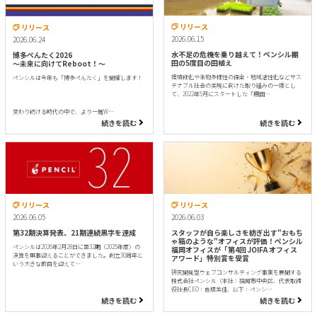
リリース
リリース
2026.06.15
2026.06.24
水不足の危機を乗り越えて！ペンシル棚
博多ぺんたく2026
田の5度目の田植え
〜未来に向けてReboot！〜
環境緑化や生物多様性の保全・地域活性化などサス
ペンシルは今年も「博多ぺんたく」を開催します！
テナブル社会の実現に向けた取り組みの一環とし
て、2022年5月にスタートした「棚田…
変わり続ける時代の中で、より一層W…
続きを読む
続きを読む
リリース
リリース
2026.06.05
2026.06.03
第32期決算発表、21期連続黒字を達成
スタッフが自ら楽しさを紡ぎ出す"おもち
ゃ箱のような"オフィスが評価！ペンシル
ペンシルは2026年2月28日に第32期（2025年度）の
福岡オフィスが「第4回 JOIFA オフィス
決算を無事迎えることができました。創立30周年と
アワード」特別賞を受賞
いう大きな節目を迎えて…
研究開発型ウェブコンサルティング事業を展開する
株式会社ペンシル（本社：福岡市中央区、代表取締
役社長CEO：倉橋美佳、以下：ペンシ…
続きを読む
続きを読む