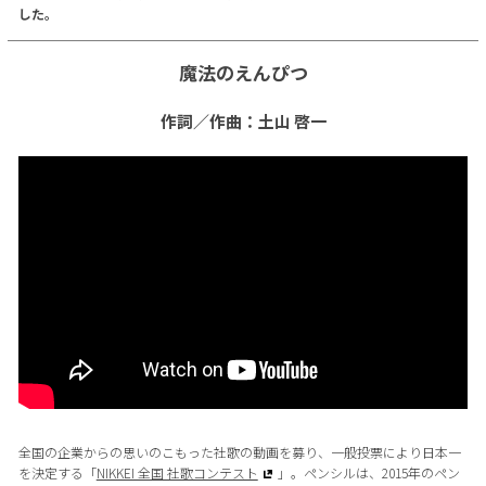
した。
魔法のえんぴつ
作詞／作曲：土山 啓一
全国の企業からの思いのこもった社歌の動画を募り、一般投票により日本一
を決定する「
NIKKEI 全国 社歌コンテスト
」。ペンシルは、2015年のペン