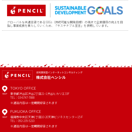
グローバルな共通言語であるSDGs（持続可能な開発目標）の視点で企業価値の向上を目
指し事業成長を果たしていくため、「サステナブル宣言」を表明しています。
TOKYO OFFICE
東京都渋谷区渋谷2丁目21−1
渋谷ヒカリエ33F
MAP
TEL：03-6747-7888
※通話内容は一定期間録音されます
FUKUOKA OFFICE
福岡市中央区天神1丁目10-20
天神ビジネスセンター15Ｆ
MAP
TEL：092-235-5210
※通話内容は一定期間録音されます