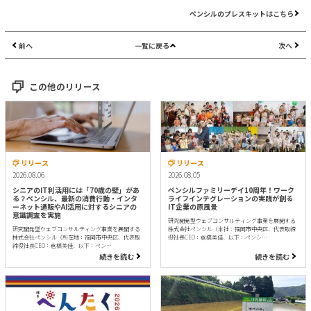
ペンシルのプレスキットはこちら
前へ
一覧に戻る
次へ
この他のリリース
リリース
リリース
2026.08.06
2026.08.05
シニアのIT利活用には「70歳の壁」があ
ペンシルファミリーデイ10周年！ワーク
る？ペンシル、最新の消費行動・インタ
ライフインテグレーションの実践が創る
ーネット通販やAI活用に対するシニアの
IT企業の原風景
意識調査を実施
研究開発型ウェブコンサルティング事業を展開する
研究開発型ウェブコンサルティング事業を展開する
株式会社ペンシル（本社：福岡市中央区、代表取締
株式会社ペンシル（所在地：福岡市中央区、代表取
役社長CEO：倉橋美佳、以下：ペンシ…
締役社長CEO：倉橋美佳、以下：ペン…
続きを読む
続きを読む