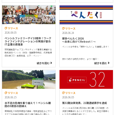
リリース
リリース
2026.08.05
2026.06.24
ペンシルファミリーデイ10周年！ワーク
博多ぺんたく2026
ライフインテグレーションの実践が創る
〜未来に向けてReboot！〜
IT企業の原風景
ペンシルは今年も「博多ぺんたく」を開催します！
研究開発型ウェブコンサルティング事業を展開する
株式会社ペンシル（本社：福岡市中央区、代表取締
役社長CEO：倉橋美佳、以下：ペンシ…
変わり続ける時代の中で、より一層W…
続きを読む
続きを読む
リリース
リリース
2026.06.15
2026.06.05
水不足の危機を乗り越えて！ペンシル棚
第32期決算発表、21期連続黒字を達成
田の5度目の田植え
ペンシルは2026年2月28日に第32期（2025年度）の
環境緑化や生物多様性の保全・地域活性化などサス
決算を無事迎えることができました。創立30周年と
テナブル社会の実現に向けた取り組みの一環とし
いう大きな節目を迎えて…