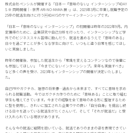
株式会社ペンシルが開催する「日本一『意味のない』インターンシップ4DAY
S ※ 同時開催｜- 世界 ARI-NO-MAMA 展 -」は、2025年3月に卒業し就職予定の
25卒の就活生向けに行う4DAYSのサマーインターンシップです。
「日本一『意味のない』インターンシップ」の初開催は昨年の2022年9月。内
定獲得のために、企業研究や自己分析を行ったり、インターンシップなど学
外でのビジネススキル習得に励んだり、就活を進めるうえで「意味のある」
日々を過ごすことが多くなる学生に向けて、いつもと違う日常を感じてほし
いと実施しました。
昨年の開催後、参加した就活生から「常識を変えるコンテンツなので後輩に
も参加してほしい」「今までにないインターンシップ。来年も実施すべき」
など多くの声を受け、2023年もインターンシップの開催が決定いたしまし
た。
自己PRやガクチカ、理想の将来像…過去から未来まで、すべてに意味を求め
られる就職活動。 今ではガクチカ作りのために「意味ある」ことに取り組む
学生も増えてきています。今までの経験を全て意味のある形に整理するため
に型を使用し、きれいに加工された企業ウケの良い「自分自身」を提出し続
ける日々を送っている就活生がたくさんいて、そして「それが就活だ」と受
け入れられている現状があります。
そんな今の就活に疑問を抱いている、就活でありのままの姿を表現できてい