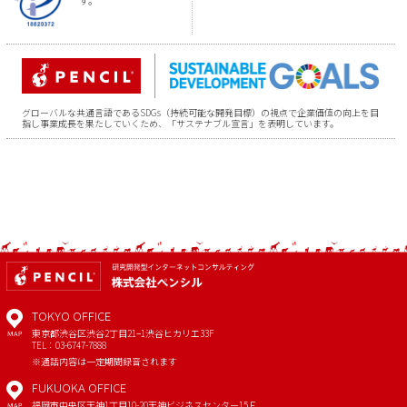
グローバルな共通言語であるSDGs（持続可能な開発目標）の視点で企業価値の向上を目
指し事業成長を果たしていくため、「サステナブル宣言」を表明しています。
TOKYO OFFICE
東京都渋谷区渋谷2丁目21−1
渋谷ヒカリエ33F
MAP
TEL：03-6747-7888
※通話内容は一定期間録音されます
FUKUOKA OFFICE
福岡市中央区天神1丁目10-20
天神ビジネスセンター15Ｆ