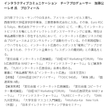
インタラクティブコミュニケーション チーフプロデューサー 加藤公
一レオ 氏 プロフィール
1975年ブラジル・サンパウロ生まれ、アメリカ・ロサンゼルス育ち。
西南学院大学経済学部卒業後、三菱商事株式会社に入社。その後、Euro RSC
G Tokyo、株式会社アサツーディ・ケイ（ADK）にて、一貫してインターネッ
トビジネスを軸としたダイレクトレスポンスマーケティングに従事。現在は
単品通販が数多く存在する九州において、インターネット広告ビジネスの総
合プロデュースおよびコンサルティング活動を行っている。その実践経験と
ノウハウをもとに、インターネット広告のレスポンスを“確実に”アップさせ
てしまうため、クライアント企業から「レスポンスの魔術師」との異名をと
る。
「宣伝会議 インターネット広告講座」「日経 NET Marketing FORUM」「We
b広告研究会 WABフォーラム」「ファインドスターフォーラム」など講演多
数。「九州インターネット広告協会」会長も務める。
著書に『単品通販“売れる”インターネット広告』（日本文芸社）
【資格】「JDMA認証 DMアドバイザー」「TOEIC 940点」 「英検 1級」 「国
連英検 A級」
【講演実績】「宣伝会議 インターネット広告講座」 「宣伝会議 コピーライ
ター養成講座」 「日経 NET Marketing FORUM」 「Web広告研究会 WABフォ
ーラム」 「ファインドスターフォーラム」「九州ECミーティング」 「DMN
九州定例会」 「大学生協 マスコミ入門講座」「Hitohata-Kai New York
（米国）」 「日本ダイレクトマーケティング学会セミナー」