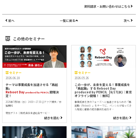
資料請求・お問い合わせはこちら
前へ
一覧に戻る
次へ
この他のセミナー
セミナー
セミナー
2026.06.18
2026.05.26
テーマは事業成長を加速させる「再起
この一歩が、未来を変える！事業成長を
動」
「再起動」する Reboot Day
Reboot Day
開催決
produced by PENCIL【6/17(水)｜東京
produced by PENCIL
定！
オフライン開催！｜無料】
2026年7月8日（水）14:00～17:30 @アクア博多／参
事業成長を次のフェーズへと加速させるための「再
加無料
起動（Reboot）」をテーマに、ペンシルが培ってき
た知見と最新の成功事例を紹介す…
特別ゲスト｜株式会社生活総合サービ…
続きを読む
続きを読む