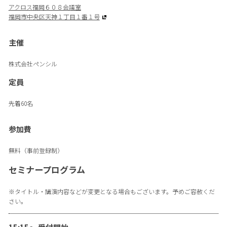
アクロス福岡６０８会議室
福岡市中央区天神１丁目１番１号
主催
株式会社ペンシル
定員
先着60名
参加費
無料（事前登録制）
セミナープログラム
※タイトル・講演内容などが変更となる場合もございます。予めご容赦くだ
さい。