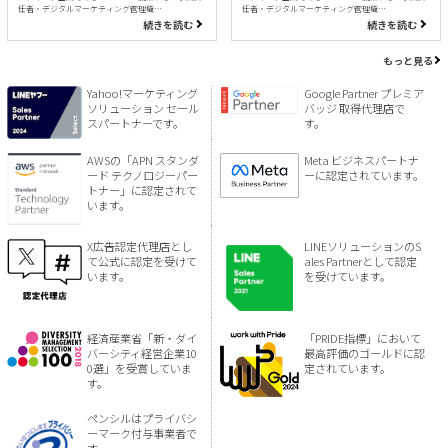
任者・デジタルマーケティング管理職…
任者・デジタルマーケティング管理職…
続きを読む
続きを読む
もっと見る
Yahoo!マーケティング
Google Partner プレミア
ソリューション セール
バッジ 取得代理店で
スパートナーです。
す。
AWSの「APN スタンダ
Meta ビジネスパートナ
ード テクノロジーパー
ーに認定されています。
トナー」に認定されて
います。
X広告認定代理店とし
LINEソリューションのS
て公式に認定を受けて
ales Partnerとして認定
います。
を受けています。
経済産業省「新・ダイ
「PRIDE指標」において
バーシティ経営企業10
最高評価のゴールドに認
0選」を受賞していま
定されています。
す。
ペンシルはプライバシ
ーマーク付与事業者で
す。