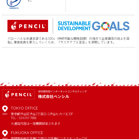
グローバルな共通言語であるSDGs（持続可能な開発目標）の視点で企業価値の向上を目
指し事業成長を果たしていくため、「サステナブル宣言」を表明しています。
TOKYO OFFICE
東京都渋谷区渋谷2丁目21−1
渋谷ヒカリエ33F
MAP
TEL：03-6747-7888
※通話内容は一定期間録音されます
FUKUOKA OFFICE
福岡市中央区天神1丁目10-20
天神ビジネスセンター15Ｆ