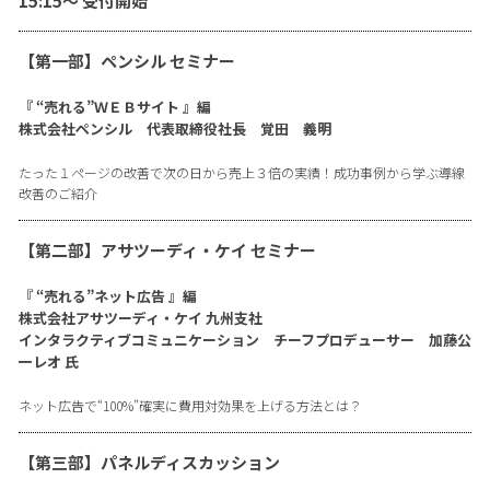
15:15〜 受付開始
【第一部】ペンシル セミナー
『 “売れる”ＷＥＢサイト 』編
株式会社ペンシル 代表取締役社長 覚田 義明
たった１ページの改善で次の日から売上３倍の実績！成功事例から学ぶ導線
改善のご紹介
【第二部】アサツーディ・ケイ セミナー
『 “売れる”ネット広告 』編
株式会社アサツーディ・ケイ 九州支社
インタラクティブコミュニケーション チーフプロデューサー 加藤公
一レオ 氏
ネット広告で“100%”確実に費用対効果を上げる方法とは？
【第三部】パネルディスカッション