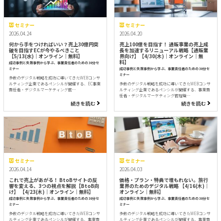
セミナー
セミナー
2026.04.24
2026.04.20
何から手をつければいい？売上30億円突
売上100億を目指す！ 通販事業の売上成
破を目指すECが今やるべきこと
長を加速するリニューアル戦略【通販業
【5/13(水)｜オンライン｜無料】
界向け】【4/30(木)｜オンライン｜無
料】
成功事例と失敗事例から学ぶ、事業責任者のための30分セ
ミナー
成功事例と失敗事例から学ぶ、事業責任者のための30分セ
ミナー
多数のデジタル戦略を成功に導いてきたWEBコンサ
ルティング企業であるペンシルが開催する、EC事業
多数のデジタル戦略を成功に導いてきたWEBコンサ
責任者・デジタルマーケティング管…
ルティング企業であるペンシルが開催する、事業責
任者・デジタルマーケティング管理職…
続きを読む
続きを読む
セミナー
セミナー
2026.04.14
2026.04.03
これで売上があがる！ BtoBサイトの反
価格・プラン・特典で埋もれない。旅行
響を変える、3つの視点を解説【BtoB向
業界のためのデジタル戦略 【4/16(木)｜
け】 【4/23(木)｜オンライン｜無料】
オンライン｜無料】
成功事例と失敗事例から学ぶ、事業責任者のための30分セ
成功事例と失敗事例から学ぶ、事業責任者のための30分セ
ミナー
ミナー
多数のデジタル戦略を成功に導いてきたWEBコンサ
多数のデジタル戦略を成功に導いてきたWEBコンサ
ルティング企業であるペンシルが開催する、事業責
ルティング企業であるペンシルが開催する、事業責