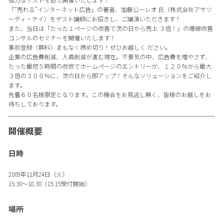
「“売れる”インターネット広告」の著者、加藤公一レオ 氏（株式会社アサツ
ーディ・ケイ）をゲスト講師にお招きし、ご講演いただきます！
また、当日は「たった１ページの改善で次の日から売上 ３倍！」の導線改善
コンサルのセミナーを開催いたします！
事前登録（無料）まもなく締め切り！ぜひお越しく ださい。
企業の広告費削減、人員削減が進む現在。不景気の中、広告費を増やさず、
たった最短５時間の改修でホームページのエントリーが、１２０％から最大
３倍の３００％に、次の日から即アップ！そんなソリューションをご紹介し
ます。
先着６０名様限定となります。この機会をお見逃し無く、皆様のお越しをお
待ちしております。
開催概要
日時
2009年11月24日（火）
15:30〜18:30（15:15受付開始）
場所