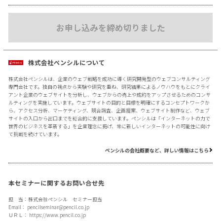
お申し込みを締め切りました
株式会社ペンシルについて
株式会社ペンシルは、企業のウェブ戦略を成功に導く研究開発型のウェブコンサルティング
専門会社です。独自の視点から実験や研究を重ね、研究結果によるノウハウをもとにクライ
アント企業のウェブサイトを分析し、ウェブからの売上や成約をアップさせるためのコンサ
ルティングを実施しています。ウェブサイトの目的と目標を明確にするコンセプトワークか
ら、アクセス分析、マーケティング、競合調査、企画提案、ウェブサイト制作など、ウェブ
サイトの入口から出口までを総合的に支援しています。ペンシルは「インターネットの力で
世界のビジネスを革新する」を企業理念に掲げ、常に新しいインターネットの可能性に向け
て挑戦を続けています。
ペンシルの会社概要など、詳しい情報はこちら
本セミナーに関するお問い合せ先
担 当：株式会社ペンシル セミナー担当
Email：
pencilseminar@pencil.co.jp
ＵＲＬ：
https://www.pencil.co.jp