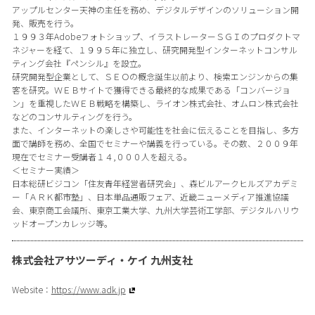
アップルセンター天神の主任を務め、デジタルデザインのソリューション開
発、販売を行う。
１９９３年Adobeフォトショップ、イラストレーターＳＧＩのプロダクトマ
ネジャーを経て、１９９５年に独立し、研究開発型インターネットコンサル
ティング会社『ペンシル』を設立。
研究開発型企業として、ＳＥＯの概念誕生以前より、検索エンジンからの集
客を研究。ＷＥＢサイトで獲得できる最終的な成果である「コンバージョ
ン」を重視したＷＥＢ戦略を構築し、ライオン株式会社、オムロン株式会社
などのコンサルティングを行う。
また、インターネットの楽しさや可能性を社会に伝えることを目指し、多方
面で講師を務め、全国でセミナーや講義を行っている。その数、２００９年
現在でセミナー受講者１４,０００人を超える。
＜セミナー実績＞
日本総研ビジコン「住友青年経営者研究会」、森ビルアークヒルズアカデミ
ー「ＡＲＫ都市塾」、日本単品通販フェア、近畿ニューメディア推進協議
会、東京商工会議所、東京工業大学、九州大学芸術工学部、デジタルハリウ
ッドオープンカレッジ等。
株式会社アサツーディ・ケイ 九州支社
Website：
https://www.adk.jp