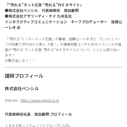
『“売れる”ネット広告 “売れる”ＷＥＢサイト』
●株式会社ペンシル 代表取締役 覚田義明
●株式会社アサツーディ・ケイ 九州支社
インタラクティブコミュニケーション チーフプロデューサー 加藤公
一レオ 氏
「“売れる”インターネット広告」の著者、加藤公一レオ 氏と「たった１ペー
ジの改善で次の日から売上 ３倍！」の導線改善コンサルを行うペンシルの覚
田が“売れる”ネット広告 “売れる”ＷＥＢサイトについて、とことん語り合い
ます！
お聴き逃しなく！！
講師プロフィール
株式会社ペンシル
Website：
https://www.pencil.co.jp
代表取締役社長 覚田義明 プロフィール
１９８８年システムソフトグループに入社。