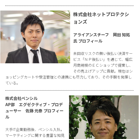
株式会社ネットプロテクシ
ョンズ
アライアンスチーフ 岡田 知拓
氏 プロフィール
未回収リスクの無い後払い決済サー
ビス「ＮＰ後払い」を通じて、幅広
月商規模のＥＣショップで提案し、
その売上げアップに貢献。現在はシ
ョッピングカートや受注管理との連携にも尽力しており、その手腕を発揮し
ている。
株式会社ペンシル
AP部 エグゼクティブ・プロデ
ューサー 佐藤 元泰 プロフィー
ル
大手IT企業勤務後、ペンシル入社。
マーケティングに関する豊富な知見