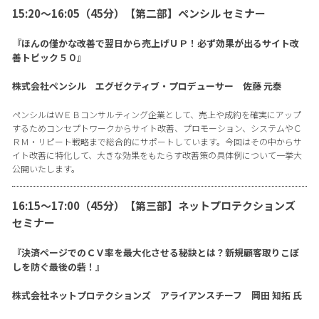
15:20〜16:05（45分）【第二部】ペンシル セミナー
『ほんの僅かな改善で翌日から売上げＵＰ！必ず効果が出るサイト改
善トピック５０』
株式会社ペンシル エグゼクティブ・プロデューサー 佐藤 元泰
ペンシルはＷＥＢコンサルティング企業として、売上や成約を確実にアップ
するためコンセプトワークからサイト改善、プロモーション、システムやＣ
ＲＭ・リピート戦略まで総合的にサポートしています。今回はその中からサ
イト改善に特化して、大きな効果をもたらす改善策の具体例について一挙大
公開いたします。
16:15〜17:00（45分）【第三部】ネットプロテクションズ
セミナー
『決済ページでのＣＶ率を最大化させる秘訣とは？新規顧客取りこぼ
しを防ぐ最後の砦！』
株式会社ネットプロテクションズ アライアンスチーフ 岡田 知拓 氏