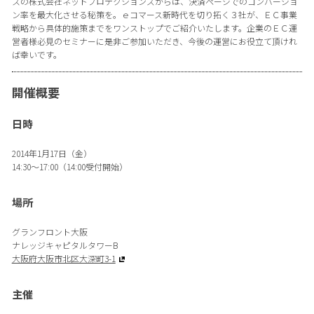
スの株式会社ネットプロテクションズからは、決済ページでのコンバージョ
ン率を最大化させる秘策を。ｅコマース新時代を切り拓く３社が、ＥＣ事業
戦略から具体的施策までをワンストップでご紹介いたします。企業のＥＣ運
営者様必見のセミナーに是非ご参加いただき、今後の運営にお役立て頂けれ
ば幸いです。
開催概要
日時
2014年1月17日（金）
14:30〜17:00（14:00受付開始）
場所
グランフロント大阪
ナレッジキャピタルタワーB
大阪府大阪市北区大深町3-1
主催