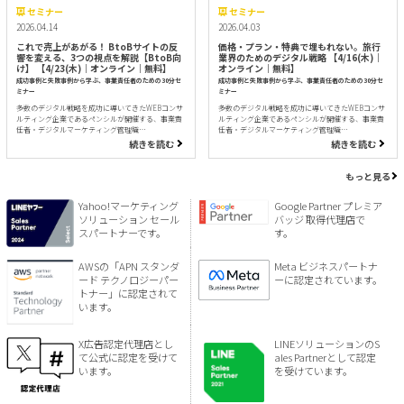
セミナー
セミナー
2026.04.14
2026.04.03
これで売上があがる！ BtoBサイトの反
価格・プラン・特典で埋もれない。旅行
響を変える、3つの視点を解説【BtoB向
業界のためのデジタル戦略 【4/16(木)｜
け】 【4/23(木)｜オンライン｜無料】
オンライン｜無料】
成功事例と失敗事例から学ぶ、事業責任者のための30分セ
成功事例と失敗事例から学ぶ、事業責任者のための30分セ
ミナー
ミナー
多数のデジタル戦略を成功に導いてきたWEBコンサ
多数のデジタル戦略を成功に導いてきたWEBコンサ
ルティング企業であるペンシルが開催する、事業責
ルティング企業であるペンシルが開催する、事業責
任者・デジタルマーケティング管理職…
任者・デジタルマーケティング管理職…
続きを読む
続きを読む
もっと見る
Yahoo!マーケティング
Google Partner プレミア
ソリューション セール
バッジ 取得代理店で
スパートナーです。
す。
AWSの「APN スタンダ
Meta ビジネスパートナ
ード テクノロジーパー
ーに認定されています。
トナー」に認定されて
います。
X広告認定代理店とし
LINEソリューションのS
て公式に認定を受けて
ales Partnerとして認定
います。
を受けています。