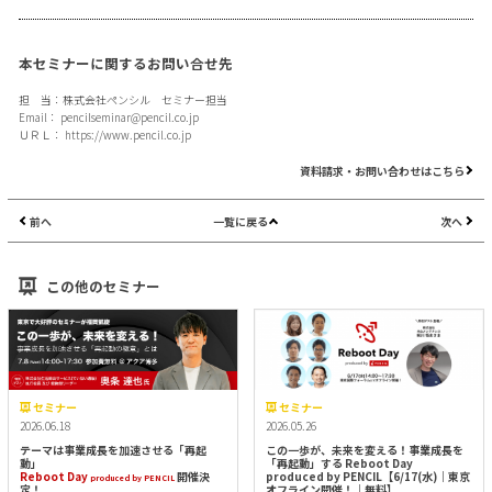
本セミナーに関するお問い合せ先
担 当：株式会社ペンシル セミナー担当
Email：
pencilseminar@pencil.co.jp
ＵＲＬ：
https://www.pencil.co.jp
資料請求・お問い合わせはこちら
前へ
一覧に戻る
次へ
この他のセミナー
セミナー
セミナー
2026.06.18
2026.05.26
テーマは事業成長を加速させる「再起
この一歩が、未来を変える！事業成長を
動」
「再起動」する Reboot Day
Reboot Day
開催決
produced by PENCIL【6/17(水)｜東京
produced by PENCIL
定！
オフライン開催！｜無料】