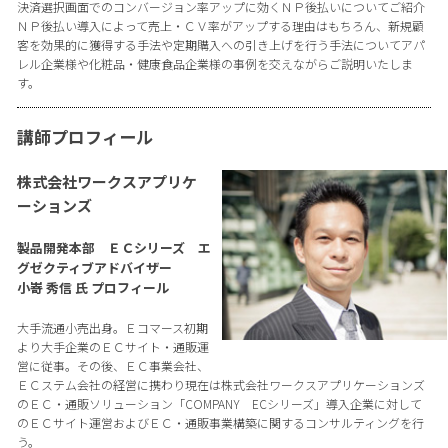
決済選択画面でのコンバージョン率アップに効くＮＰ後払いについてご紹介
ＮＰ後払い導入によって売上・ＣＶ率がアップする理由はもちろん、新規顧
客を効果的に獲得する手法や定期購入への引き上げを行う手法についてアパ
レル企業様や化粧品・健康食品企業様の事例を交えながらご説明いたしま
す。
講師プロフィール
株式会社ワークスアプリケ
ーションズ
製品開発本部 ＥＣシリーズ エ
グゼクティブアドバイザー
小嵜 秀信 氏 プロフィール
大手流通小売出身。Ｅコマース初期
より大手企業のＥＣサイト・通販運
営に従事。その後、ＥＣ事業会社、
ＥＣステム会社の経営に携わり現在は株式会社ワークスアプリケーションズ
のＥＣ・通販ソリューション「COMPANY ECシリーズ」導入企業に対して
のＥＣサイト運営およびＥＣ・通販事業構築に関するコンサルティングを行
う。