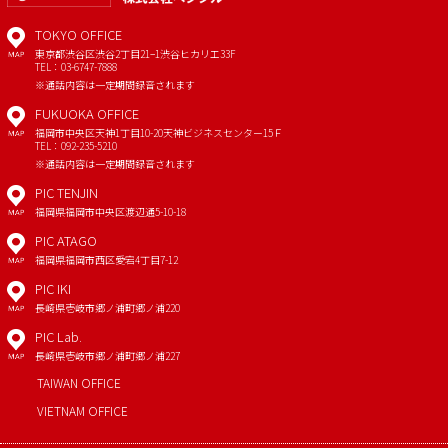
TOKYO OFFICE
東京都渋谷区渋谷2丁目21−1
渋谷ヒカリエ33F
MAP
TEL：03-6747-7888
※通話内容は一定期間録音されます
FUKUOKA OFFICE
福岡市中央区天神1丁目10-20
天神ビジネスセンター15Ｆ
MAP
TEL：092-235-5210
※通話内容は一定期間録音されます
PIC TENJIN
福岡県福岡市中央区渡辺通5-10-18
MAP
PIC ATAGO
福岡県福岡市西区愛宕4丁目7-12
MAP
PIC IKI
長崎県壱岐市郷ノ浦町郷ノ浦220
MAP
PIC Lab.
長崎県壱岐市郷ノ浦町郷ノ浦227
MAP
TAIWAN OFFICE
VIETNAM OFFICE