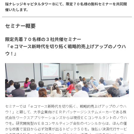
阪ナレッジキャピタルタワーＢにて、限定７０名様の無料セミナーを共同開
催いたします。
セミナー概要
限定先着７０名様の３社共催セミナー
『ｅコマース新時代を切り拓く戦略的売上げアップのノウハ
ウ！』
セミナーでは「ｅコマース新時代を切り拓く、戦略的売上げアップのノウハ
ウ！」と題して、大手企業向けＥＲＰパッケージシステムメーカーである株
式会社ワークスアプリケーションズからは現役ＥＣコンサルタントのノウハ
ウを。研究開発型ＷＥＢコンサルティング会社のペンシルからは、ほんの僅
かな改善で翌日から必ず効果が出るトピック５０を。後払い決済代行サービ