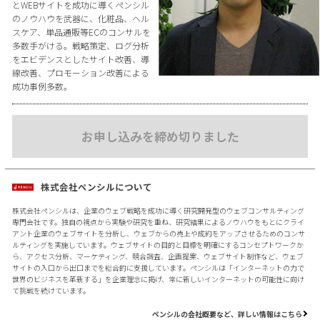
とWEBサイトを成功に導くペンシル
のノウハウを武器に、化粧品、ヘル
スケア、単品通販等ECのコンサルを
多数手がける。戦略策定、ログ分析
をエビデンスとしたサイト改善、導
線改善、プロモーション改善による
成功事例多数。
お申し込みを締め切りました
株式会社ペンシルについて
株式会社ペンシルは、企業のウェブ戦略を成功に導く研究開発型のウェブコンサルティング
専門会社です。独自の視点から実験や研究を重ね、研究結果によるノウハウをもとにクライ
アント企業のウェブサイトを分析し、ウェブからの売上や成約をアップさせるためのコンサ
ルティングを実施しています。ウェブサイトの目的と目標を明確にするコンセプトワークか
ら、アクセス分析、マーケティング、競合調査、企画提案、ウェブサイト制作など、ウェブ
サイトの入口から出口までを総合的に支援しています。ペンシルは「インターネットの力で
世界のビジネスを革新する」を企業理念に掲げ、常に新しいインターネットの可能性に向け
て挑戦を続けています。
ペンシルの会社概要など、詳しい情報はこちら