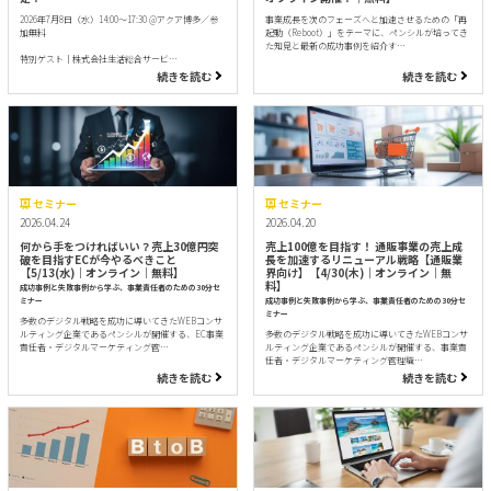
2026年7月8日（水）14:00～17:30 @アクア博多／参
事業成長を次のフェーズへと加速させるための「再
加無料
起動（Reboot）」をテーマに、ペンシルが培ってき
た知見と最新の成功事例を紹介す…
特別ゲスト｜株式会社生活総合サービ…
続きを読む
続きを読む
セミナー
セミナー
2026.04.24
2026.04.20
何から手をつければいい？売上30億円突
売上100億を目指す！ 通販事業の売上成
破を目指すECが今やるべきこと
長を加速するリニューアル戦略【通販業
【5/13(水)｜オンライン｜無料】
界向け】【4/30(木)｜オンライン｜無
料】
成功事例と失敗事例から学ぶ、事業責任者のための30分セ
ミナー
成功事例と失敗事例から学ぶ、事業責任者のための30分セ
ミナー
多数のデジタル戦略を成功に導いてきたWEBコンサ
ルティング企業であるペンシルが開催する、EC事業
多数のデジタル戦略を成功に導いてきたWEBコンサ
責任者・デジタルマーケティング管…
ルティング企業であるペンシルが開催する、事業責
任者・デジタルマーケティング管理職…
続きを読む
続きを読む