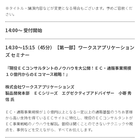
※タイトル・講演内容などが変更となる場合もございます。予めご容赦くだ
さい。
14:00〜 受付開始
14:30〜15:15（45分）【第一部】ワークスアプリケーション
ズ セミナー
『現役ＥＣコンサルタントのノウハウを大公開！ＥＣ・通販事業規模
１０億円からのＥコマース戦略！』
株式会社ワークスアプリケーションズ
製品開発本部 ＥＣシリーズ エグゼクティブアドバイザー 小嵜 秀
信 氏
ＥＣ・通販事業規模が１０億円以上となる一定以上の通販基盤のうちお客様
から高い支持を得ているＥＣサイトに特化し、現役のＥＣコンサルタントが
ＥＣ事業戦略のノウハウを解説。普段は聞くことのできないテクニックや視
点を、事例などを交えながら、すべてお伝えします。