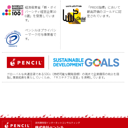
経済産業省「新・ダイ
「PRIDE指標」において
バーシティ経営企業10
最高評価のゴールドに認
0選」を受賞していま
定されています。
す。
ペンシルはプライバシ
ーマーク付与事業者で
す。
グローバルな共通言語であるSDGs（持続可能な開発目標）の視点で企業価値の向上を目
指し事業成長を果たしていくため、「サステナブル宣言」を表明しています。