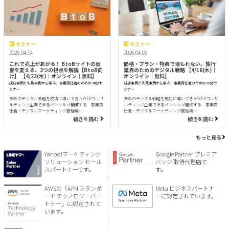
セミナー
セミナー
2026.04.14
2026.04.03
これで売上があがる！ BtoBサイトの反
価格・プラン・特典で埋もれない。旅行
響を変える、3つの視点を解説【BtoB向
業界のためのデジタル戦略 【4/16(木)｜
け】 【4/23(木)｜オンライン｜無料】
オンライン｜無料】
成功事例と失敗事例から学ぶ、事業責任者のための30分セ
成功事例と失敗事例から学ぶ、事業責任者のための30分セ
ミナー
ミナー
多数のデジタル戦略を成功に導いてきたWEBコンサ
多数のデジタル戦略を成功に導いてきたWEBコンサ
ルティング企業であるペンシルが開催する、事業責
ルティング企業であるペンシルが開催する、事業責
任者・デジタルマーケティング管理職…
任者・デジタルマーケティング管理職…
続きを読む
続きを読む
もっと見る
Yahoo!マーケティング
Google Partner プレミア
ソリューション セール
バッジ 取得代理店で
スパートナーです。
す。
AWSの「APN スタンダ
Meta ビジネスパートナ
ード テクノロジーパー
ーに認定されています。
トナー」に認定されて
います。