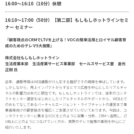
16:00〜16:10（10分）休憩
16:10〜17:00（50分）【第二部】もしもしホットラインセミ
ナー セミナー
『顧客視点のCRMでLTVを上げる！VOCの簡単活用とロイヤル顧客育
成のためのテレマ5大施策』
株式会社もしもしホットライン
生活産業本部 生活産業サービス事業部 セールスサービス室 倉光
正樹 氏
近年、通販市場はWEB通販がけん引する格好でその規模を伸ばしています。
しかしながら、売上インパクトからするとマス広告を中心としたリアルチャ
ネルの影響力は未だに顕在です。もしもしホットラインでは、従来のコンタ
クトセンター運営をはじめとしたリアルチャネルのサポートから、WEB上で
のおもてなしであるバーチャルエージェント・ライブチャットの運営まで事
業者様向けの顧客接点を幅広くご支援させていだいております。今回は、コ
ンタクトセンターに集まるVOCをどのように収集・分析、CRMへ活用し、LT
V向上にどのようにつなげていくのか、実際のテレマ施策の事例を中心にご
紹介いたします。