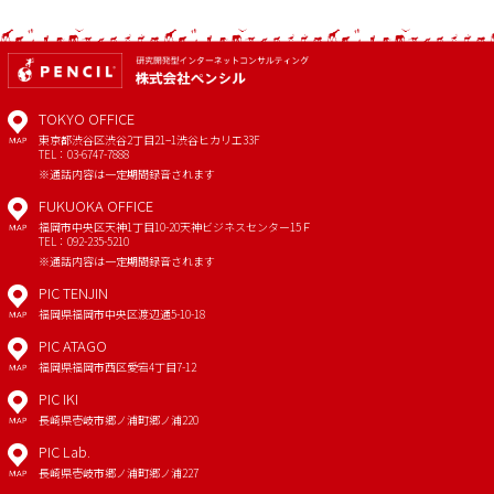
TOKYO OFFICE
東京都渋谷区渋谷2丁目21−1
渋谷ヒカリエ33F
MAP
TEL：03-6747-7888
※通話内容は一定期間録音されます
FUKUOKA OFFICE
福岡市中央区天神1丁目10-20
天神ビジネスセンター15Ｆ
MAP
TEL：092-235-5210
※通話内容は一定期間録音されます
PIC TENJIN
福岡県福岡市中央区渡辺通5-10-18
MAP
PIC ATAGO
福岡県福岡市西区愛宕4丁目7-12
MAP
PIC IKI
長崎県壱岐市郷ノ浦町郷ノ浦220
MAP
PIC Lab.
長崎県壱岐市郷ノ浦町郷ノ浦227
MAP