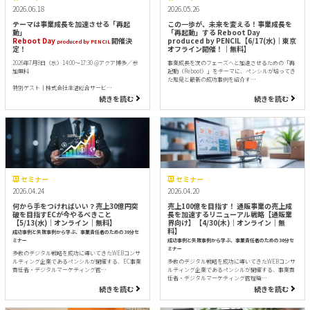
2026.06.18
2026.05.26
テーマは事業成長を加速させる「再起
この一歩が、未来を変える！事業成長を
動」
「再起動」する Reboot Day
Reboot Day
開催決
produced by PENCIL【6/17(水)｜東京
produced by PENCIL
定！
オフライン開催！｜無料】
2026年7月8日（水）14:00～17:30 @アクア博多／参
事業成長を次のフェーズへと加速させるための「再
加無料
起動（Reboot）」をテーマに、ペンシルが培ってき
た知見と最新の成功事例を紹介す…
特別ゲスト｜株式会社生活総合サービ…
続きを読む
続きを読む
セミナー
セミナー
2026.04.24
2026.04.20
何から手をつければいい？売上30億円突
売上100億を目指す！ 通販事業の売上成
破を目指すECが今やるべきこと
長を加速するリニューアル戦略【通販業
【5/13(水)｜オンライン｜無料】
界向け】【4/30(木)｜オンライン｜無
料】
成功事例と失敗事例から学ぶ、事業責任者のための30分セ
ミナー
成功事例と失敗事例から学ぶ、事業責任者のための30分セ
ミナー
多数のデジタル戦略を成功に導いてきたWEBコンサ
ルティング企業であるペンシルが開催する、EC事業
多数のデジタル戦略を成功に導いてきたWEBコンサ
責任者・デジタルマーケティング管…
ルティング企業であるペンシルが開催する、事業責
任者・デジタルマーケティング管理職…
続きを読む
続きを読む