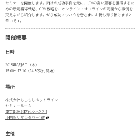
セミナーを開催します。両社の成功事例を元に、LTVの高い顧客を獲得するた
めの新規獲得戦略、CRM戦略を、オンライン・オフラインの両面から事例を
交えながら紹介します。ぜひ成功ノウハウを皆さまにお持ち帰り頂けますと
幸いです。
開催概要
日時
2015年8月6日（木）
15:00～17:10（14:30受付開始）
場所
株式会社もしもしホットライン
セミナールーム
東京都渋谷区代々木2-2-1
小田急サザンタワー16F
主催