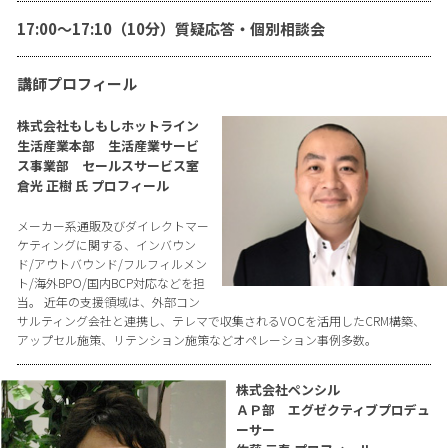
17:00〜17:10（10分）質疑応答・個別相談会
講師プロフィール
株式会社もしもしホットライン
生活産業本部 生活産業サービ
ス事業部 セールスサービス室
倉光 正樹 氏 プロフィール
メーカー系通販及びダイレクトマー
ケティングに関する、インバウン
ド/アウトバウンド/フルフィルメン
ト/海外BPO/国内BCP対応などを担
当。 近年の支援領域は、外部コン
サルティング会社と連携し、テレマで収集されるVOCを活用したCRM構築、
アップセル施策、リテンション施策などオペレーション事例多数。
株式会社ペンシル
ＡＰ部 エグゼクティブプロデュ
ーサー