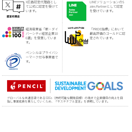
X広告認定代理店とし
LINEソリューションのS
て公式に認定を受けて
ales Partnerとして認定
います。
を受けています。
経済産業省「新・ダイ
「PRIDE指標」において
バーシティ経営企業10
最高評価のゴールドに認
0選」を受賞していま
定されています。
す。
ペンシルはプライバシ
ーマーク付与事業者で
す。
グローバルな共通言語であるSDGs（持続可能な開発目標）の視点で企業価値の向上を目
指し事業成長を果たしていくため、「サステナブル宣言」を表明しています。