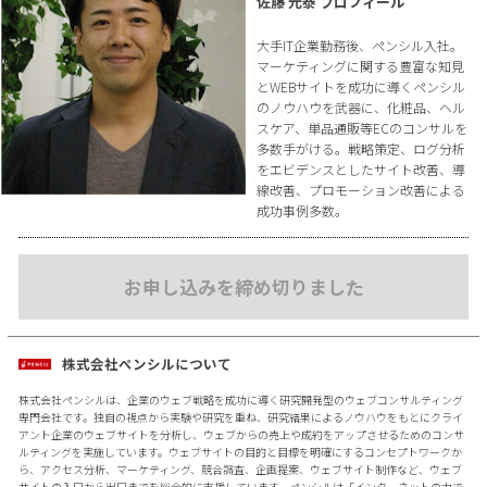
佐藤 元泰 プロフィール
大手IT企業勤務後、ペンシル入社。
マーケティングに関する豊富な知見
とWEBサイトを成功に導くペンシル
のノウハウを武器に、化粧品、ヘル
スケア、単品通販等ECのコンサルを
多数手がける。戦略策定、ログ分析
をエビデンスとしたサイト改善、導
線改善、プロモーション改善による
成功事例多数。
お申し込みを締め切りました
株式会社ペンシルについて
株式会社ペンシルは、企業のウェブ戦略を成功に導く研究開発型のウェブコンサルティング
専門会社です。独自の視点から実験や研究を重ね、研究結果によるノウハウをもとにクライ
アント企業のウェブサイトを分析し、ウェブからの売上や成約をアップさせるためのコンサ
ルティングを実施しています。ウェブサイトの目的と目標を明確にするコンセプトワークか
ら、アクセス分析、マーケティング、競合調査、企画提案、ウェブサイト制作など、ウェブ
サイトの入口から出口までを総合的に支援しています。ペンシルは「インターネットの力で