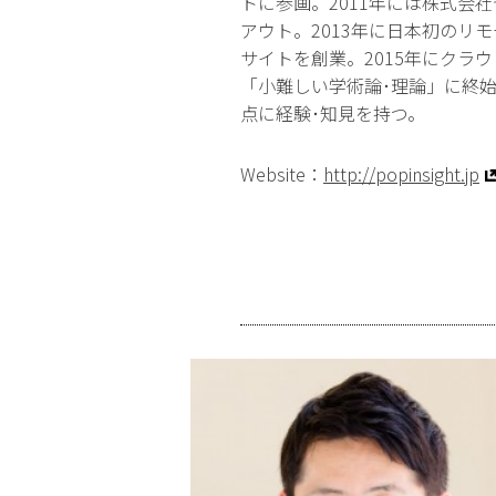
トに参画。2011年には株式会社
アウト。2013年に日本初のリ
サイトを創業。2015年にクラウ
「小難しい学術論･理論」に終
点に経験･知見を持つ。
Website：
http://popinsight.jp