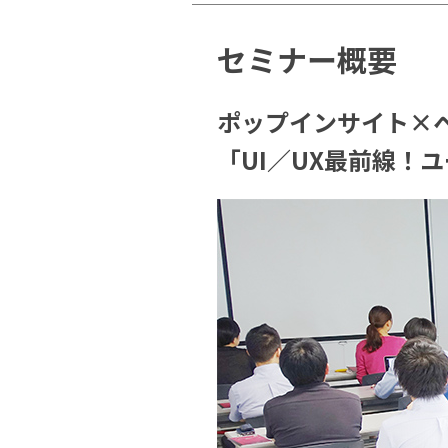
セミナー概要
ポップインサイト×
「UI／UX最前線！