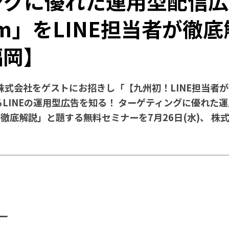
グに優れた運用型配信広告
form」をLINE担当者が徹
福岡】
株式会社をゲストにお招きし「【九州初！LINE担当者が徹
るLINEの運用型広告を知る！ ターゲティングに優れた運用
当者が徹底解説」と題する無料セミナーを7月26日(水)、 株
ー