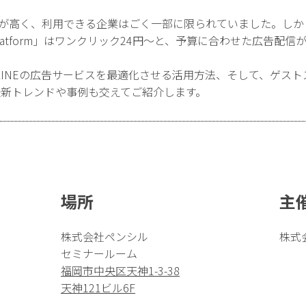
額が高く、利用できる企業はごく一部に限られていました。しかし
s Platform」はワンクリック24円〜と、予算に合わせた広告
INEの広告サービスを最適化させる活用方法、そして、ゲストスピ
ついて、最新トレンドや事例も交えてご紹介します。
場所
主
株式会社ペンシル
株式
）
セミナールーム
福岡市中央区天神1-3-38
天神121ビル6F