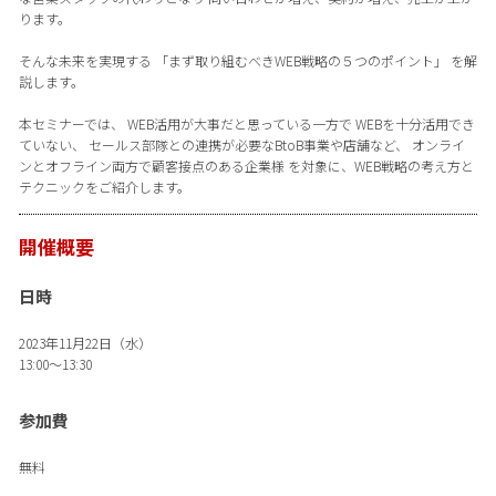
ります。
そんな未来を実現する 「まず取り組むべきWEB戦略の５つのポイント」 を解
説します。
本セミナーでは、 WEB活用が大事だと思っている一方で WEBを十分活用でき
ていない、 セールス部隊との連携が必要なBtoB事業や店舗など、 オンライ
ンとオフライン両方で顧客接点のある企業様 を対象に、WEB戦略の考え方と
テクニックをご紹介します。
開催概要
日時
2023年11月22日（水）
13:00～13:30
参加費
無料