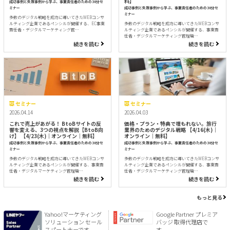
料】
成功事例と失敗事例から学ぶ、事業責任者のための30分セ
ミナー
成功事例と失敗事例から学ぶ、事業責任者のための30分セ
ミナー
多数のデジタル戦略を成功に導いてきたWEBコンサ
ルティング企業であるペンシルが開催する、EC事業
多数のデジタル戦略を成功に導いてきたWEBコンサ
責任者・デジタルマーケティング管…
ルティング企業であるペンシルが開催する、事業責
任者・デジタルマーケティング管理職…
続きを読む
続きを読む
セミナー
セミナー
2026.04.14
2026.04.03
これで売上があがる！ BtoBサイトの反
価格・プラン・特典で埋もれない。旅行
響を変える、3つの視点を解説【BtoB向
業界のためのデジタル戦略 【4/16(木)｜
け】 【4/23(木)｜オンライン｜無料】
オンライン｜無料】
成功事例と失敗事例から学ぶ、事業責任者のための30分セ
成功事例と失敗事例から学ぶ、事業責任者のための30分セ
ミナー
ミナー
多数のデジタル戦略を成功に導いてきたWEBコンサ
多数のデジタル戦略を成功に導いてきたWEBコンサ
ルティング企業であるペンシルが開催する、事業責
ルティング企業であるペンシルが開催する、事業責
任者・デジタルマーケティング管理職…
任者・デジタルマーケティング管理職…
続きを読む
続きを読む
もっと見る
Yahoo!マーケティング
Google Partner プレミア
ソリューション セール
バッジ 取得代理店で
スパートナーです。
す。