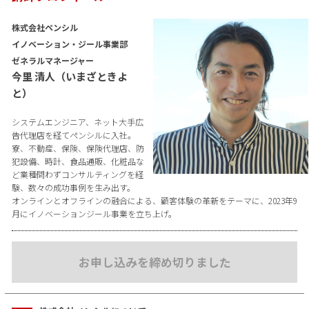
株式会社ペンシル
イノベーション・ジール事業部
ゼネラルマネージャー
今里 清人（いまざときよ
と）
システムエンジニア、ネット大手広
告代理店を経てペンシルに入社。
寮、不動産、保険、保険代理店、防
犯設備、時計、食品通販、化粧品な
ど業種問わずコンサルティングを経
験、数々の成功事例を生み出す。
オンラインとオフラインの融合による、顧客体験の革新をテーマに、2023年9
月にイノベーションジール事業を立ち上げ。
お申し込みを締め切りました