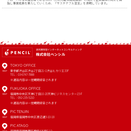
指し事業成長を果たしていくため、「サステナブル宣言」を表明しています。
TOKYO OFFICE
東京都渋谷区渋谷2丁目21−1
渋谷ヒカリエ33F
MAP
TEL：03-6747-7888
※通話内容は一定期間録音されます
FUKUOKA OFFICE
福岡市中央区天神1丁目10-20
天神ビジネスセンター15Ｆ
MAP
TEL：092-235-5210
※通話内容は一定期間録音されます
PIC TENJIN
福岡県福岡市中央区渡辺通5-10-18
MAP
PIC ATAGO
福岡県福岡市西区愛宕4丁目7-12