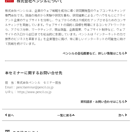
株式会社ペンシルについて
株式会社ペンシルは、企業のウェブ戦略を成功に導く研究開発型のウェブコンサルティング
専門会社です。独自の視点から実験や研究を重ね、研究結果によるノウハウをもとにクライ
アント企業のウェブサイトを分析し、ウェブからの売上や成約をアップさせるためのコンサ
ルティングを実施しています。ウェブサイトの目的と目標を明確にするコンセプトワークか
ら、アクセス分析、マーケティング、競合調査、企画提案、ウェブサイト制作など、ウェブ
サイトの入口から出口までを総合的に支援しています。ペンシルは「インターネットの力で
世界のビジネスを革新する」を企業理念に掲げ、常に新しいインターネットの可能性に向け
て挑戦を続けています。
ペンシルの会社概要など、詳しい情報はこちら
本セミナーに関するお問い合せ先
担 当：株式会社ペンシル セミナー担当
Email：
pencilseminar@pencil.co.jp
ＵＲＬ：
https://www.pencil.co.jp
資料請求・お問い合わせはこちら
前へ
一覧に戻る
次へ