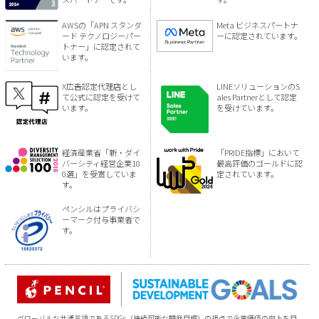
AWSの「APN スタンダ
Meta ビジネスパートナ
ード テクノロジーパー
ーに認定されています。
トナー」に認定されて
います。
X広告認定代理店とし
LINEソリューションのS
て公式に認定を受けて
ales Partnerとして認定
います。
を受けています。
経済産業省「新・ダイ
「PRIDE指標」において
バーシティ経営企業10
最高評価のゴールドに認
0選」を受賞していま
定されています。
す。
ペンシルはプライバシ
ーマーク付与事業者で
す。
グローバルな共通言語であるSDGs（持続可能な開発目標）の視点で企業価値の向上を目