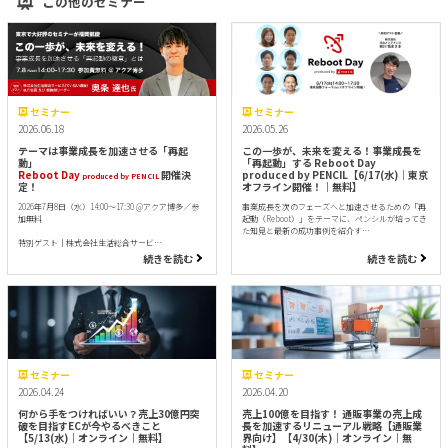
この他のセミナー
セミナー
セミナー
2026.06.18
2026.05.26
テーマは事業成長を加速させる「再起
この一歩が、未来を変える！事業成長を
動」
「再起動」する Reboot Day
Reboot Day
開催決
produced by PENCIL【6/17(水)｜東京
produced by PENCIL
定！
オフライン開催！｜無料】
2026年7月8日（水）14:00～17:30 @アクア博多／参
事業成長を次のフェーズへと加速させるための「再
加無料
起動（Reboot）」をテーマに、ペンシルが培ってき
た知見と最新の成功事例を紹介す…
特別ゲスト｜株式会社生活総合サービ…
続きを読む
続きを読む
セミナー
セミナー
2026.04.24
2026.04.20
何から手をつければいい？売上30億円突
売上100億を目指す！ 通販事業の売上成
破を目指すECが今やるべきこと
長を加速するリニューアル戦略【通販業
【5/13(水)｜オンライン｜無料】
界向け】【4/30(木)｜オンライン｜無