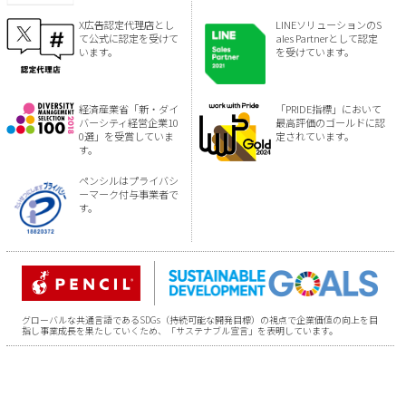
X広告認定代理店とし
LINEソリューションのS
て公式に認定を受けて
ales Partnerとして認定
います。
を受けています。
経済産業省「新・ダイ
「PRIDE指標」において
バーシティ経営企業10
最高評価のゴールドに認
0選」を受賞していま
定されています。
す。
ペンシルはプライバシ
ーマーク付与事業者で
す。
グローバルな共通言語であるSDGs（持続可能な開発目標）の視点で企業価値の向上を目
指し事業成長を果たしていくため、「サステナブル宣言」を表明しています。