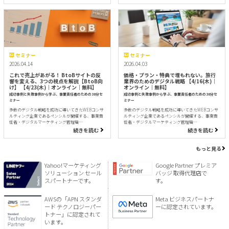
セミナー
セミナー
2026.04.14
2026.04.03
これで売上があがる！ BtoBサイトの反
価格・プラン・特典で埋もれない。旅行
響を変える、3つの視点を解説【BtoB向
業界のためのデジタル戦略 【4/16(木)｜
け】 【4/23(木)｜オンライン｜無料】
オンライン｜無料】
成功事例と失敗事例から学ぶ、事業責任者のための30分セ
成功事例と失敗事例から学ぶ、事業責任者のための30分セ
ミナー
ミナー
多数のデジタル戦略を成功に導いてきたWEBコンサ
多数のデジタル戦略を成功に導いてきたWEBコンサ
ルティング企業であるペンシルが開催する、事業責
ルティング企業であるペンシルが開催する、事業責
任者・デジタルマーケティング管理職…
任者・デジタルマーケティング管理職…
続きを読む
続きを読む
もっと見る
Yahoo!マーケティング
Google Partner プレミア
ソリューション セール
バッジ 取得代理店で
スパートナーです。
す。
AWSの「APN スタンダ
Meta ビジネスパートナ
ード テクノロジーパー
ーに認定されています。
トナー」に認定されて
います。