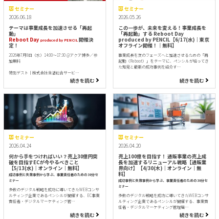
セミナー
セミナー
2026.06.18
2026.05.26
テーマは事業成長を加速させる「再起
この一歩が、未来を変える！事業成長を
動」
「再起動」する Reboot Day
Reboot Day
開催決
produced by PENCIL【6/17(水)｜東京
produced by PENCIL
定！
オフライン開催！｜無料】
2026年7月8日（水）14:00～17:30 @アクア博多／参
事業成長を次のフェーズへと加速させるための「再
加無料
起動（Reboot）」をテーマに、ペンシルが培ってき
た知見と最新の成功事例を紹介す…
特別ゲスト｜株式会社生活総合サービ…
続きを読む
続きを読む
セミナー
セミナー
2026.04.24
2026.04.20
何から手をつければいい？売上30億円突
売上100億を目指す！ 通販事業の売上成
破を目指すECが今やるべきこと
長を加速するリニューアル戦略【通販業
【5/13(水)｜オンライン｜無料】
界向け】【4/30(木)｜オンライン｜無
料】
成功事例と失敗事例から学ぶ、事業責任者のための30分セ
ミナー
成功事例と失敗事例から学ぶ、事業責任者のための30分セ
ミナー
多数のデジタル戦略を成功に導いてきたWEBコンサ
ルティング企業であるペンシルが開催する、EC事業
多数のデジタル戦略を成功に導いてきたWEBコンサ
責任者・デジタルマーケティング管…
ルティング企業であるペンシルが開催する、事業責
任者・デジタルマーケティング管理職…
続きを読む
続きを読む