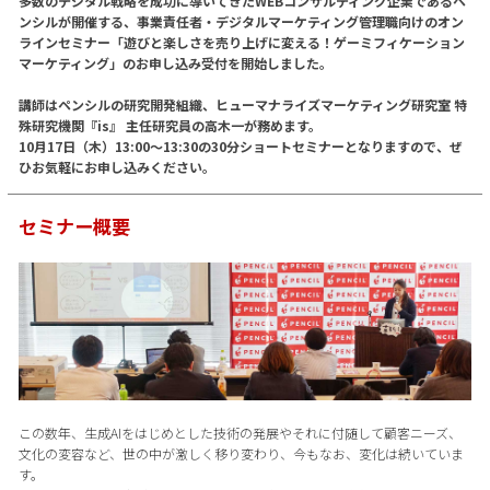
多数のデジタル戦略を成功に導いてきたWEBコンサルティング企業であるペ
ンシルが開催する、事業責任者・デジタルマーケティング管理職向けのオン
ラインセミナー「遊びと楽しさを売り上げに変える！ゲーミフィケーション
マーケティング」のお申し込み受付を開始しました。
講師はペンシルの研究開発組織、ヒューマナライズマーケティング研究室 特
殊研究機関『is』 主任研究員の高木一が務めます。
10月17日（木）13:00〜13:30の30分ショートセミナーとなりますので、ぜ
ひお気軽にお申し込みください。
セミナー概要
この数年、生成AIをはじめとした技術の発展やそれに付随して顧客ニーズ、
文化の変容など、世の中が激しく移り変わり、今もなお、変化は続いていま
す。