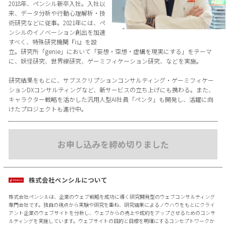
2018年、ペンシル新卒入社。入社以
来、データ分析や行動心理解析・技
術研究などに従事。2021年には、ペ
ンシルのイノベーション創出を加速
すべく、特殊研究機関『is』を設
立。研究所「genie」において「妄想・空想・虚構を現実にする」をテーマ
に、妖怪研究、世界線研究、ゲーミフィケーション研究、などを実施。
研究結果をもとに、サブスクリプションコンサルティング・ゲーミフィケー
ションDXコンサルティングなど、新サービスの立ち上げにも携わる。また、
キャラクター戦略を活かした汎用人型AI社員「ペンタ」も開発し、活躍に向
けたプロジェクトも進行中。
お申し込みを締め切りました
株式会社ペンシルについて
株式会社ペンシルは、企業のウェブ戦略を成功に導く研究開発型のウェブコンサルティング
専門会社です。独自の視点から実験や研究を重ね、研究結果によるノウハウをもとにクライ
アント企業のウェブサイトを分析し、ウェブからの売上や成約をアップさせるためのコンサ
ルティングを実施しています。ウェブサイトの目的と目標を明確にするコンセプトワークか