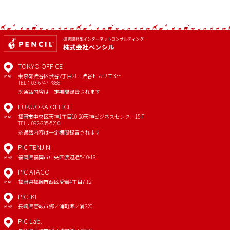
TOKYO OFFICE
東京都渋谷区渋谷2丁目21−1
渋谷ヒカリエ33F
MAP
TEL：03-6747-7888
※通話内容は一定期間録音されます
FUKUOKA OFFICE
福岡市中央区天神1丁目10-20
天神ビジネスセンター15Ｆ
MAP
TEL：092-235-5210
※通話内容は一定期間録音されます
PIC TENJIN
福岡県福岡市中央区渡辺通5-10-18
MAP
PIC ATAGO
福岡県福岡市西区愛宕4丁目7-12
MAP
PIC IKI
長崎県壱岐市郷ノ浦町郷ノ浦220
MAP
PIC Lab.