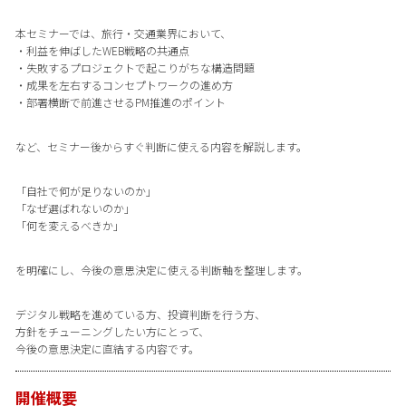
本セミナーでは、旅行・交通業界において、
・利益を伸ばしたWEB戦略の共通点
・失敗するプロジェクトで起こりがちな構造問題
・成果を左右するコンセプトワークの進め方
・部署横断で前進させるPM推進のポイント
など、セミナー後からすぐ判断に使える内容を解説します。
「自社で何が足りないのか」
「なぜ選ばれないのか」
「何を変えるべきか」
を明確にし、今後の意思決定に使える判断軸を整理します。
デジタル戦略を進めている方、投資判断を行う方、
方針をチューニングしたい方にとって、
今後の意思決定に直結する内容です。
開催概要