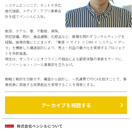
システムエンジニア、ネット大手広
告代理店、メディア・アプリ事業会
社を経てペンシルに入社。
航空、ホテル、寮、不動産、保険、
防犯設備、時計、食品通販、化粧品など、業種を問わずコンサルティングを
経験。施策改善にとどまらず、「集客 × サイト × CRM × システム × デー
タ」を横断した構造設計により、売上・利益の最大化を実現するプロジェク
トを多数推進。
現在は、オンラインとオフラインの融合による顧客体験の革新をテーマに、
イノベーション・ジール事業部を立ち上げ。
戦略と戦術を分断せず、構造から設計し、一気通貫でPDCAを回すことで、事
業成長に直結する成果創出を実現することを得意とする。
アーカイブを視聴する
株式会社ペンシルについて