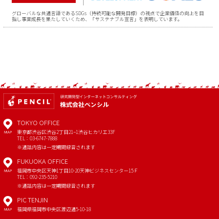
グローバルな共通言語であるSDGs（持続可能な開発目標）の視点で企業価値の向上を目
指し事業成長を果たしていくため、「サステナブル宣言」を表明しています。
TOKYO OFFICE
東京都渋谷区渋谷2丁目21−1
渋谷ヒカリエ33F
MAP
TEL：03-6747-7888
※通話内容は一定期間録音されます
FUKUOKA OFFICE
福岡市中央区天神1丁目10-20
天神ビジネスセンター15Ｆ
MAP
TEL：092-235-5210
※通話内容は一定期間録音されます
PIC TENJIN
福岡県福岡市中央区渡辺通5-10-18
MAP