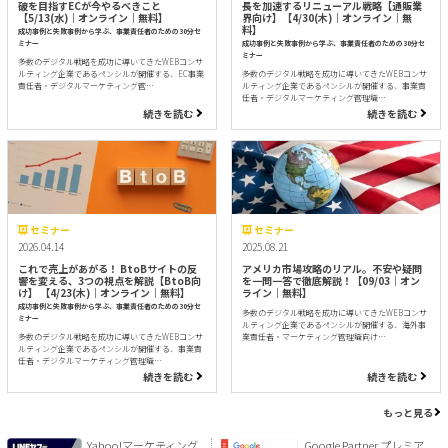
破を目指すECが今やるべきこと
長を加速するリニューアル戦略【通販業
【5/13(水)｜オンライン｜無料】
界向け】【4/30(木)｜オンライン｜無
料】
成功事例と失敗事例から学ぶ、事業責任者のための30分セ
ミナー
成功事例と失敗事例から学ぶ、事業責任者のための30分セ
ミナー
多数のデジタル戦略を成功に導いてきたWEBコンサ
ルティング企業であるペンシルが開催する、EC事業
多数のデジタル戦略を成功に導いてきたWEBコンサ
責任者・デジタルマーケティング管…
ルティング企業であるペンシルが開催する、事業責
任者・デジタルマーケティング管理職…
続きを読む
続きを読む
セミナー
セミナー
2026.04.14
2025.08.21
これで売上があがる！ BtoBサイトの反
アメリカ市場攻略のリアル。不安や疑問
響を変える、3つの視点を解説【BtoB向
を一問一答で徹底解説！【09/03｜オン
け】 【4/23(木)｜オンライン｜無料】
ライン｜無料】
成功事例と失敗事例から学ぶ、事業責任者のための30分セ
多数のデジタル戦略を成功に導いてきたWEBコンサ
ミナー
ルティング企業であるペンシルが開催する、海外事
多数のデジタル戦略を成功に導いてきたWEBコンサ
業責任者・マーケティング管理職向け…
ルティング企業であるペンシルが開催する、事業責
任者・デジタルマーケティング管理職…
続きを読む
続きを読む
もっと見る
Yahoo!マーケティング
Google Partner プレミア