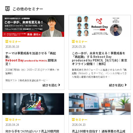
この他のセミナー
セミナー
セミナー
2026.06.18
2026.05.26
テーマは事業成長を加速させる「再起
この一歩が、未来を変える！事業成長を
動」
「再起動」する Reboot Day
Reboot Day
開催決
produced by PENCIL【6/17(水)｜東京
produced by PENCIL
定！
オフライン開催！｜無料】
2026年7月8日（水）14:00～17:30 @アクア博多／参
事業成長を次のフェーズへと加速させるための「再
加無料
起動（Reboot）」をテーマに、ペンシルが培ってき
た知見と最新の成功事例を紹介す…
特別ゲスト｜株式会社生活総合サービ…
続きを読む
続きを読む
セミナー
セミナー
2026.04.24
2026.04.20
何から手をつければいい？売上30億円突
売上100億を目指す！ 通販事業の売上成