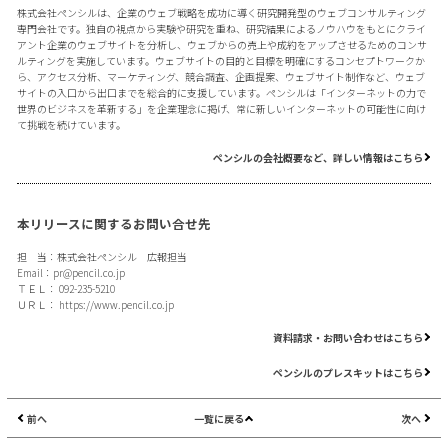
株式会社ペンシルは、企業のウェブ戦略を成功に導く研究開発型のウェブコンサルティング
専門会社です。独自の視点から実験や研究を重ね、研究結果によるノウハウをもとにクライ
アント企業のウェブサイトを分析し、ウェブからの売上や成約をアップさせるためのコンサ
ルティングを実施しています。ウェブサイトの目的と目標を明確にするコンセプトワークか
ら、アクセス分析、マーケティング、競合調査、企画提案、ウェブサイト制作など、ウェブ
サイトの入口から出口までを総合的に支援しています。ペンシルは「インターネットの力で
世界のビジネスを革新する」を企業理念に掲げ、常に新しいインターネットの可能性に向け
て挑戦を続けています。
ペンシルの会社概要など、詳しい情報はこちら
本リリースに関するお問い合せ先
担 当：株式会社ペンシル 広報担当
Email：
pr@pencil.co.jp
ＴＥＬ： 092-235-5210
ＵＲＬ：
https://www.pencil.co.jp
資料請求・お問い合わせはこちら
ペンシルのプレスキットはこちら
前へ
一覧に戻る
次へ