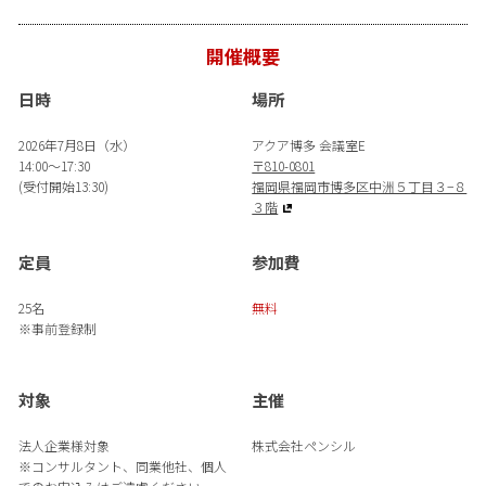
開催概要
日時
場所
2026年7月8日（水）
アクア博多 会議室E
14:00～17:30
〒810-0801
(受付開始13:30)
福岡県福岡市博多区中洲５丁目３−８
３階
定員
参加費
25名
無料
※事前登録制
対象
主催
法人企業様対象
株式会社ペンシル
※コンサルタント、同業他社、個人