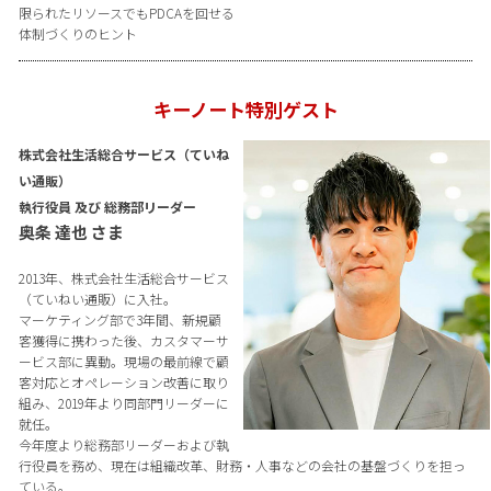
限られたリソースでもPDCAを回せる
体制づくりのヒント
キーノート特別ゲスト
株式会社生活総合サービス（ていね
い通販）
執行役員 及び 総務部リーダー
奥条 達也 さま
2013年、株式会社生活総合サービス
（ていねい通販）に入社。
マーケティング部で3年間、新規顧
客獲得に携わった後、カスタマーサ
ービス部に異動。現場の最前線で顧
客対応とオペレーション改善に取り
組み、2019年より同部門リーダーに
就任。
今年度より総務部リーダーおよび執
行役員を務め、現在は組織改革、財務・人事などの会社の基盤づくりを担っ
ている。