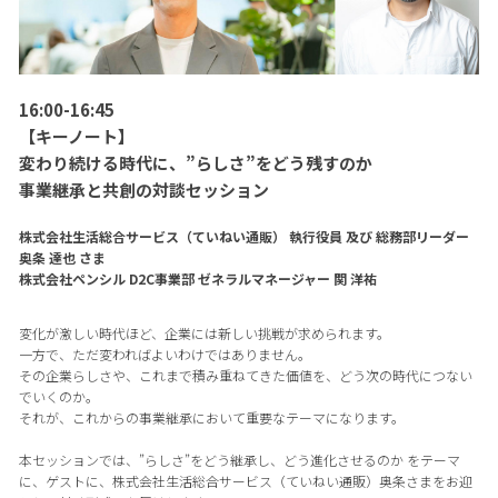
16:00-16:45
【キーノート】
変わり続ける時代に、”らしさ”をどう残すのか
事業継承と共創の対談セッション
株式会社生活総合サービス（ていねい通販） 執行役員 及び 総務部リーダー
奥条 達也 さま
株式会社ペンシル D2C事業部 ゼネラルマネージャー 関 洋祐
変化が激しい時代ほど、企業には新しい挑戦が求められます。
一方で、ただ変わればよいわけではありません。
その企業らしさや、これまで積み重ねてきた価値を、どう次の時代につない
でいくのか。
それが、これからの事業継承において重要なテーマになります。
本セッションでは、”らしさ”をどう継承し、どう進化させるのか をテーマ
に、ゲストに、株式会社生活総合サービス（ていねい通販）奥条さまをお迎