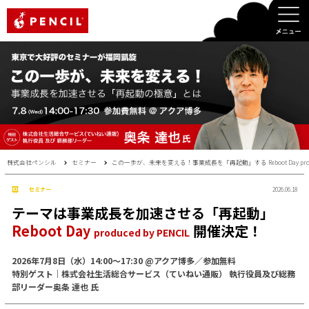
PENCIL
株式会社ペンシル
セミナー
この一歩が、未来を変える！事業成長を「再起動」する Reboot Day prod
セミナー
2026.06.18
テーマは事業成長を加速させる「再起動」
Reboot Day
開催決定！
produced by PENCIL
2026年7月8日（水）14:00～17:30 @アクア博多／参加無料
特別ゲスト｜株式会社生活総合サービス（ていねい通販） 執行役員及び総務
部リーダー奥条 達也 氏