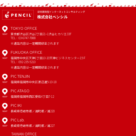
TOKYO OFFICE
東京都渋谷区渋谷2丁目21−1
渋谷ヒカリエ33F
MAP
TEL：03-6747-7888
※通話内容は一定期間録音されます
FUKUOKA OFFICE
福岡市中央区天神1丁目10-20
天神ビジネスセンター15Ｆ
MAP
TEL：092-235-5210
※通話内容は一定期間録音されます
PIC TENJIN
福岡県福岡市中央区渡辺通5-10-18
MAP
PIC ATAGO
福岡県福岡市西区愛宕4丁目7-12
MAP
PIC IKI
長崎県壱岐市郷ノ浦町郷ノ浦220
MAP
PIC Lab.
長崎県壱岐市郷ノ浦町郷ノ浦227
MAP
TAIWAN OFFICE