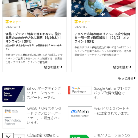
セミナー
セミナー
2026.04.03
2025.08.21
価格・プラン・特典で埋もれない。旅行
アメリカ市場攻略のリアル。不安や疑問
業界のためのデジタル戦略 【4/16(木)｜
を一問一答で徹底解説！【09/03｜オン
オンライン｜無料】
ライン｜無料】
成功事例と失敗事例から学ぶ、事業責任者のための30分セ
多数のデジタル戦略を成功に導いてきたWEBコンサ
ミナー
ルティング企業であるペンシルが開催する、海外事
多数のデジタル戦略を成功に導いてきたWEBコンサ
業責任者・マーケティング管理職向け…
ルティング企業であるペンシルが開催する、事業責
任者・デジタルマーケティング管理職…
続きを読む
続きを読む
もっと見る
Yahoo!マーケティング
Google Partner プレミア
ソリューション セール
バッジ 取得代理店で
スパートナーです。
す。
AWSの「APN スタンダ
Meta ビジネスパートナ
ード テクノロジーパー
ーに認定されています。
トナー」に認定されて
います。
X広告認定代理店とし
LINEソリューションのS