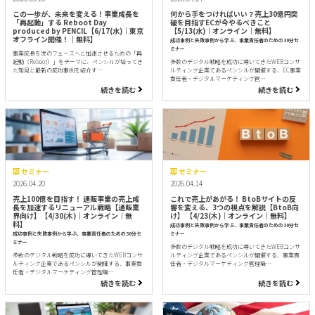
この一歩が、未来を変える！事業成長を
何から手をつければいい？売上30億円突
「再起動」する Reboot Day
破を目指すECが今やるべきこと
produced by PENCIL【6/17(水)｜東京
【5/13(水)｜オンライン｜無料】
オフライン開催！｜無料】
成功事例と失敗事例から学ぶ、事業責任者のための30分セ
ミナー
事業成長を次のフェーズへと加速させるための「再
起動（Reboot）」をテーマに、ペンシルが培ってき
多数のデジタル戦略を成功に導いてきたWEBコンサ
た知見と最新の成功事例を紹介す…
ルティング企業であるペンシルが開催する、EC事業
責任者・デジタルマーケティング管…
続きを読む
続きを読む
セミナー
セミナー
2026.04.20
2026.04.14
売上100億を目指す！ 通販事業の売上成
これで売上があがる！ BtoBサイトの反
長を加速するリニューアル戦略【通販業
響を変える、3つの視点を解説【BtoB向
界向け】【4/30(木)｜オンライン｜無
け】 【4/23(木)｜オンライン｜無料】
料】
成功事例と失敗事例から学ぶ、事業責任者のための30分セ
成功事例と失敗事例から学ぶ、事業責任者のための30分セ
ミナー
ミナー
多数のデジタル戦略を成功に導いてきたWEBコンサ
多数のデジタル戦略を成功に導いてきたWEBコンサ
ルティング企業であるペンシルが開催する、事業責
ルティング企業であるペンシルが開催する、事業責
任者・デジタルマーケティング管理職…
任者・デジタルマーケティング管理職…
続きを読む
続きを読む