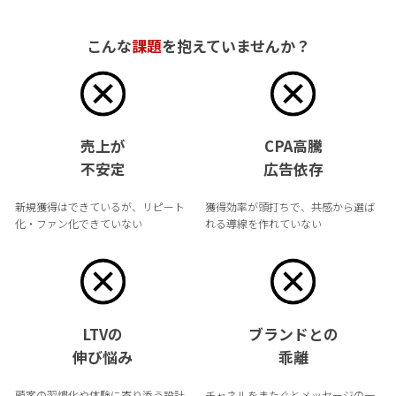
こんな
課題
を抱えていませんか？
売上が
CPA高騰
不安定
広告依存
新規獲得はできているが、リピート
獲得効率が頭打ちで、共感から選ば
化・ファン化できていない
れる導線を作れていない
LTVの
ブランドとの
伸び悩み
乖離
顧客の習慣化や体験に寄り添う設計
チャネルをまたぐとメッセージの一