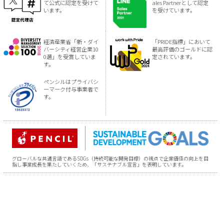
て公式に認定を受けて
ales Partnerとして認定
います。
を受けています。
経済産業省「新・ダイ
「PRIDE指標」において
バーシティ経営企業10
最高評価のゴールドに認
0選」を受賞していま
定されています。
す。
ペンシルはプライバシ
ーマーク付与事業者で
す。
グローバルな共通言語であるSDGs（持続可能な開発目標）の視点で企業価値の向上を目
指し事業成長を果たしていくため、「サステナブル宣言」を表明しています。