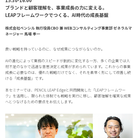
15:30-16:00
ブランドと顧客理解を、事業成長の力に変える。
LEAPフレームワークでつくる、AI時代の成長基盤
株式会社ペンシル 執行役員CBO 兼 WEBコンサルティング事業部 ゼネラルマ
ネージャー 馬場 孝一
良い戦略を持っているのに、なぜ成果につながらないのか。
AIの進化によって業務のスピードが劇的に変化する一方、多くの企業では人
材不足のなかで迅速な意思決定と成果が求められています。これからの事業
成長に必要なのは、優れた戦略だけでなく、それを素早く形にして改善し続
ける「成長基盤」です。
本セミナーでは、PENCIL LEAP Edgeと共同開発した「LEAPフレームワー
ク」を活用し、限られた体制でも戦略を実行に移し、顧客理解を確実な成果
へとつなげるための要点をお伝えします。