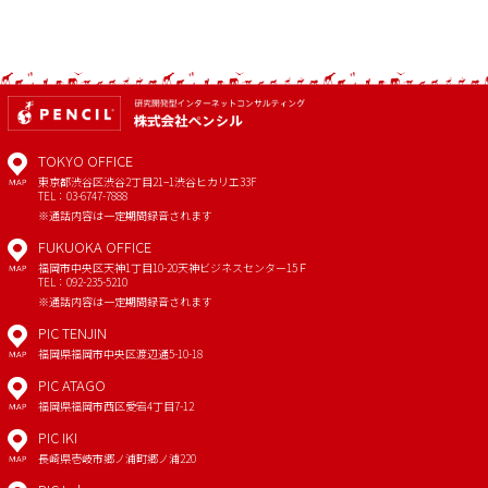
TOKYO OFFICE
東京都渋谷区渋谷2丁目21−1
渋谷ヒカリエ33F
MAP
TEL：03-6747-7888
※通話内容は一定期間録音されます
FUKUOKA OFFICE
福岡市中央区天神1丁目10-20
天神ビジネスセンター15Ｆ
MAP
TEL：092-235-5210
※通話内容は一定期間録音されます
PIC TENJIN
福岡県福岡市中央区渡辺通5-10-18
MAP
PIC ATAGO
福岡県福岡市西区愛宕4丁目7-12
MAP
PIC IKI
長崎県壱岐市郷ノ浦町郷ノ浦220
MAP