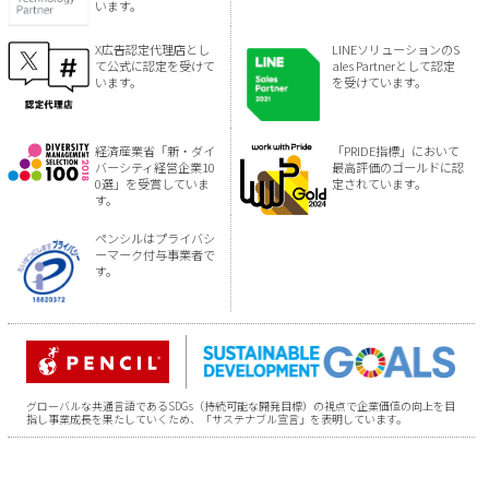
います。
X広告認定代理店とし
LINEソリューションのS
て公式に認定を受けて
ales Partnerとして認定
います。
を受けています。
経済産業省「新・ダイ
「PRIDE指標」において
バーシティ経営企業10
最高評価のゴールドに認
0選」を受賞していま
定されています。
す。
ペンシルはプライバシ
ーマーク付与事業者で
す。
グローバルな共通言語であるSDGs（持続可能な開発目標）の視点で企業価値の向上を目
指し事業成長を果たしていくため、「サステナブル宣言」を表明しています。