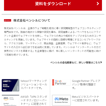
資料をダウンロード
株式会社ペンシルについて
株式会社ペンシルは、企業のウェブ戦略を成功に導く研究開発型のウェブコンサルティング
専門会社です。独自の視点から実験や研究を重ね、研究結果によるノウハウをもとにクライ
アント企業のウェブサイトを分析し、ウェブからの売上や成約をアップさせるためのコンサ
ルティングを実施しています。ウェブサイトの目的と目標を明確にするコンセプトワークか
ら、アクセス分析、マーケティング、競合調査、企画提案、ウェブサイト制作など、ウェブ
サイトの入口から出口までを総合的に支援しています。ペンシルは「インターネットの力で
世界のビジネスを革新する」を企業理念に掲げ、常に新しいインターネットの可能性に向け
て挑戦を続けています。
ペンシルの会社概要など、詳しい情報はこちら
Yahoo!マーケティング
Google Partner プレミア
ソリューション セール
バッジ 取得代理店で
スパートナーです。
す。
AWSの「APN スタンダ
Meta ビジネスパートナ
ード テクノロジーパー
ーに認定されています。
トナー」に認定されて