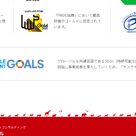
バー
「PRIDE指標」において最高
を受
評価のゴールドに認定されて
います。
グローバルな共通言語であるSDGs（持続可能
目指し事業成長を果たしていくため、「サステ