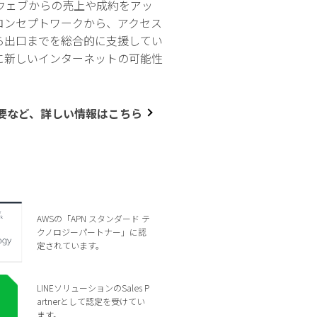
ウェブからの売上や成約をアッ
コンセプトワークから、アクセス
ら出口までを総合的に支援してい
に新しいインターネットの可能性
要など、詳しい情報はこちら
AWSの「APN スタンダード テ
クノロジーパートナー」に認
定されています。
LINEソリューションのSales P
artnerとして認定を受けてい
ます。