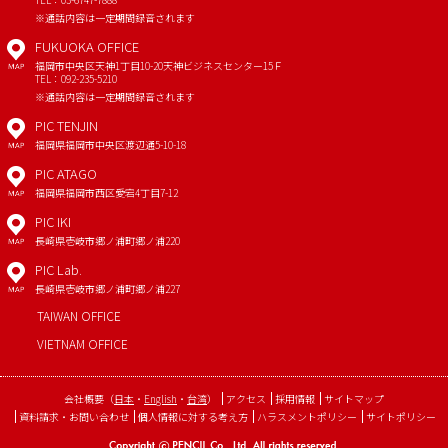
※通話内容は一定期間録音されます
FUKUOKA OFFICE
福岡市中央区天神1丁目10-20
天神ビジネスセンター15Ｆ
MAP
TEL：092-235-5210
※通話内容は一定期間録音されます
PIC TENJIN
福岡県福岡市中央区渡辺通5-10-18
MAP
PIC ATAGO
福岡県福岡市西区愛宕4丁目7-12
MAP
PIC IKI
長崎県壱岐市郷ノ浦町郷ノ浦220
MAP
PIC Lab.
長崎県壱岐市郷ノ浦町郷ノ浦227
MAP
TAIWAN OFFICE
VIETNAM OFFICE
会社概要
（
日本
・
English
・
台湾
）
アクセス
採用情報
サイトマップ
資料請求・お問い合わせ
個人情報に対する考え方
ハラスメントポリシー
サイトポリシー