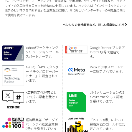
ら、アクセス分析、マーケティング、競合調査、企画提案、ウェブサイト制作など、ウェブ
サイトの入口から出口までを総合的に支援しています。ペンシルは「インターネットの力で
世界のビジネスを革新する」を企業理念に掲げ、常に新しいインターネットの可能性に向け
て挑戦を続けています。
ペンシルの会社概要など、詳しい情報はこちら
Yahoo!マーケティング
Google Partner プレミア
ソリューション セール
バッジ 取得代理店で
スパートナーです。
す。
AWSの「APN スタンダ
Meta ビジネスパートナ
ード テクノロジーパー
ーに認定されています。
トナー」に認定されて
います。
X広告認定代理店とし
LINEソリューションのS
て公式に認定を受けて
ales Partnerとして認定
います。
を受けています。
経済産業省「新・ダイ
「PRIDE指標」において
バーシティ経営企業10
最高評価のゴールドに認
0選」を受賞していま
定されています。