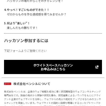
ハッカソンの場だからこそのチャレンジを！
やっべ！すごいものができた！！
ゼロからものを作る達成感を得てみませんか？
何より”楽しい”！
楽しんだもの勝ちです！
ハッカソン参加するには
下記フォームよりご登録ください
ホワイトスペースハッカソン
お申込みはこちら
株式会社ペンシルについて
株式会社ペンシルは、企業のウェブ戦略を成功に導く研究開発型のウェブコンサルティング
専門会社です。独自の視点から実験や研究を重ね、研究結果によるノウハウをもとにクライ
アント企業のウェブサイトを分析し、ウェブからの売上や成約をアップさせるためのコンサ
ルティングを実施しています。ウェブサイトの目的と目標を明確にするコンセプトワークか