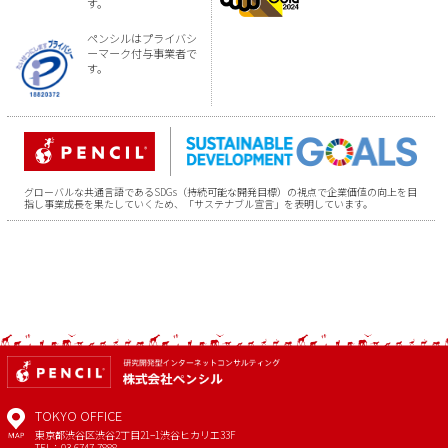
す。
ペンシルはプライバシ
ーマーク付与事業者で
す。
グローバルな共通言語であるSDGs（持続可能な開発目標）の視点で企業価値の向上を目
指し事業成長を果たしていくため、「サステナブル宣言」を表明しています。
TOKYO OFFICE
東京都渋谷区渋谷2丁目21−1
渋谷ヒカリエ33F
MAP
TEL：03-6747-7888