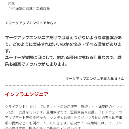
経験
CMS構築の知識と実務経験
＜マークアップエンジニアから＞
マークアップエンジニアだけでは考えつかないような改善案があ
り、どのように実装すればいいのかを悩み・学べる環境がありま
す。
ユーザーが実際に目にして、触れる部分に携わる仕事なので、成
果も如実でノウハウがたまります。
マークアップエンジニア歴３年 Uさん
インフラエンジニア
クライアントに提供しているサイトの運用保守、新規サイト構築時のインフ
ラ設計・支援を行います。運用保守では、監視業務や支援、ミドルウェアの
アップデート等の業務から、システム改修に伴うインフラ側に必要な改善事
項の提案などにも関わっていただきます。新規サイト構築時には、ヒアリン
グや要件定義、関係会社との折衝なども行います。