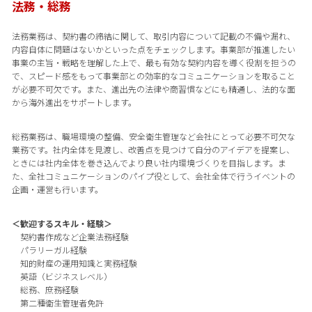
法務・総務
法務業務は、契約書の締結に関して、取引内容について記載の不備や漏れ、
内容自体に問題はないかといった点をチェックします。事業部が推進したい
事業の主旨・戦略を理解した上で、最も有効な契約内容を導く役割を担うの
で、スピード感をもって事業部との効率的なコミュニケーションを取ること
が必要不可欠です。また、進出先の法律や商習慣などにも精通し、法的な面
から海外進出をサポートします。
総務業務は、職場環境の整備、安全衛生管理など会社にとって必要不可欠な
業務です。社内全体を見渡し、改善点を見つけて自分のアイデアを提案し、
ときには社内全体を巻き込んでより良い社内環境づくりを目指します。ま
た、全社コミュニケーションのパイプ役として、会社全体で行うイベントの
企画・運営も行います。
＜歓迎するスキル・経験＞
契約書作成など企業法務経験
パラリーガル経験
知的財産の運用知識と実務経験
英語（ビジネスレベル）
総務、庶務経験
第二種衛生管理者免許