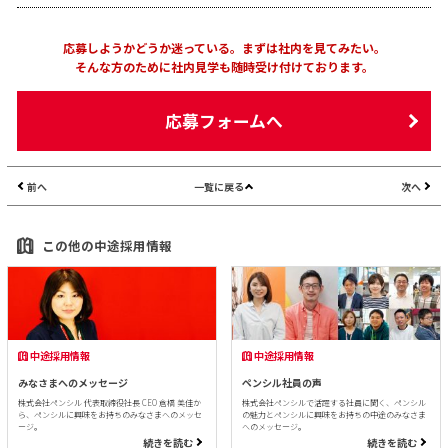
応募しようかどうか迷っている。まずは社内を見てみたい。
そんな方のために社内見学も随時受け付けております。
応募フォームへ
前へ
一覧に戻る
次へ
この他の中途採用情報
中途採用情報
中途採用情報
みなさまへのメッセージ
ペンシル社員の声
株式会社ペンシル 代表取締役社長 CEO 倉橋 美佳か
株式会社ペンシルで活躍する社員に聞く、ペンシル
ら、ペンシルに興味をお持ちのみなさまへのメッセ
の魅力とペンシルに興味をお持ちの中途のみなさま
ージ。
へのメッセージ。
続きを読む
続きを読む