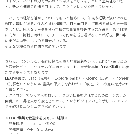
「インターネットの力で世界のビジネスを革新する」という企業理念のも
と、新たな価値の創造を目指して、日々チャレンジを続けています。
これまでの経験を活かしてWEBをもっと極めたい。知識や経験は浅いけれど
WEBに興味がある。住みやすい福岡で、日本全国そして世界を見据えた仕事
をしたい。膨大なデータを使って複雑な事情を整理するのが得意。高い目標
に向かって挑戦し続けたい。チームで何かを成し遂げることが好き。世の中
にまだない新しいものを自分がつくる。
そんな気概のある仲間を求めています。
さらに、ペンシルと、福岡に拠点を置く地域密着型システム開発企業である
有限会社ビクールシステムが共同でスタートした新規事業
「LEAP事業」
に参
加するチャンスもあります。
LEAP事業
は、Lead（先導）・Explore（探求）・Ascend（加速）・Pioneer
（先駆者）という4つの言葉の頭文字を合わせて「飛躍」という意味を持たせ
た事業名です。
テクノロジーで多くの人を救い、より良い社会を実現するために「システム
開発」の世界を大きく飛躍させたい、というビジョンのもと新しいチャレン
ジを続けるエンジニアを求めています。
＜LEAP事業で歓迎するスキル・経験＞
開発環境：Linux、UNIX系OS
開発言語：PHP、Git、Java