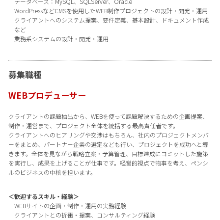
データベース：MySQL、SQLServer、Oracle
WordPressなどCMSを使用したWEB制作プロジェクトの設計・開発・運用
クライアントへのシステム提案、要件定義、基本設計、ドキュメント作成
など
業務系システムの設計・開発・運用
募集職種
WEBプロデューサー
クライアントの課題抽出から、WEBを使って課題解決するための企画提案、
制作・運営まで、プロジェクト全体を統括する最高責任者です。
クライアントへのヒアリングや交渉はもちろん、社内のプロジェクトメンバ
ーをまとめ、パートナー企業の選定なども行い、プロジェクトを成功へと導
きます。全体を見ながら戦略立案・予算管理、目標達成にコミットした施策
を実行し、成果を上げることが仕事です。経営的視点で物事を考え、ペンシ
ルのビジネスの中核を担います。
＜歓迎するスキル・経験＞
WEBサイトの企画・制作・運用の実務経験
クライアントとの折衝・提案、コンサルティング経験