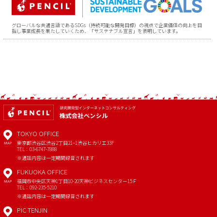
グローバルな共通言語であるSDGs（持続可能な開発目標）の視点で企業価値の向上を目
指し事業成長を果たしていくため、「サステナブル宣言」を表明しています。
TOKYO OFFICE
東京都渋谷区渋谷2丁目21−1
渋谷ヒカリエ33F
MAP
TEL：03-6747-7888
※通話内容は一定期間録音されます
FUKUOKA OFFICE
福岡市中央区天神1丁目10-20
天神ビジネスセンター15Ｆ
MAP
TEL：092-235-5210
※通話内容は一定期間録音されます
PIC TENJIN