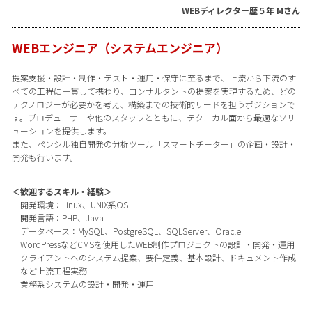
WEBディレクター歴５年 Mさん
WEBエンジニア（システムエンジニア）
提案支援・設計・制作・テスト・運用・保守に至るまで、上流から下流のす
べての工程に一貫して携わり、コンサルタントの提案を実現するため、どの
テクノロジーが必要かを考え、構築までの技術的リードを担うポジションで
す。プロデューサーや他のスタッフとともに、テクニカル面から最適なソリ
ューションを提供します。
また、ペンシル独自開発の分析ツール「スマートチーター」の企画・設計・
開発も行います。
＜歓迎するスキル・経験＞
開発環境：Linux、UNIX系OS
開発言語：PHP、Java
データベース：MySQL、PostgreSQL、SQLServer、Oracle
WordPressなどCMSを使用したWEB制作プロジェクトの設計・開発・運用
クライアントへのシステム提案、要件定義、基本設計、ドキュメント作成
など上流工程実務
業務系システムの設計・開発・運用