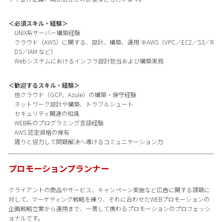
＜必須スキル・経験＞
UNIX系サーバー構築経験
クラウド（AWS）に関する、設計、構築、運用 ※AWS（VPC／EC2／S3／R
DS／IAM など）
Webシステムにおけるインフラ設計担当および構築実務
＜歓迎するスキル・経験＞
他クラウド（GCP、Azule）の構築・保守経験
ネットワーク設計や構築、トラブルシュート
セキュリティ関連の知識
WEB系のプログラミング言語経験
AWS 認定資格の保有
周りと協力して問題解決へ導けるコミュニケーション力
プロモーションプランナー
クライアントの商品やサービス、キャンペーン実施など広告に関する課題に
対して、マーケティング戦略を練り、それに合わせたWEBプロモーションの
企画戦略立案から運用まで、一貫して携わるプロモーションのプロフェッシ
ョナルです。