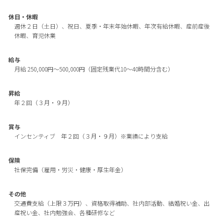
休日・休暇
週休２日（土日）、祝日、夏季・年末年始休暇、年次有給休暇、産前産後
休暇、育児休業
給与
月給 250,000円〜500,000円（固定残業代10〜40時間分含む）
昇給
年２回（３月・９月）
賞与
インセンティブ 年２回（３月・９月）※業績により支給
保険
社保完備（雇用・労災・健康・厚生年金）
その他
交通費支給（上限３万円）、資格取得補助、社内部活動、結婚祝い金、出
産祝い金、社内勉強会、各種研修など