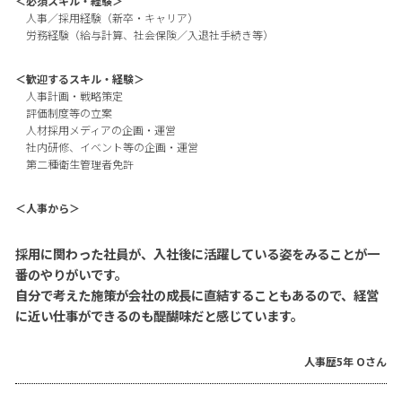
＜必須スキル・経験＞
人事／採用経験（新卒・キャリア）
労務経験（給与計算、社会保険／入退社手続き等）
＜歓迎するスキル・経験＞
人事計画・戦略策定
評価制度等の立案
人材採用メディアの企画・運営
社内研修、イベント等の企画・運営
第二種衛生管理者免許
＜人事から＞
採用に関わった社員が、入社後に活躍している姿をみることが一
番のやりがいです。
自分で考えた施策が会社の成長に直結することもあるので、経営
に近い仕事ができるのも醍醐味だと感じています。
人事歴5年 Oさん