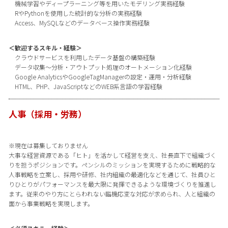
機械学習やディープラーニング等を用いたモデリング実務経験
RやPythonを使用した統計的な分析の実務経験
Access、MySQLなどのデータベース操作実務経験
＜歓迎するスキル・経験＞
クラウドサービスを利用したデータ基盤の構築経験
データ収集〜分析・アウトプット処理のオートメーション化経験
Google AnalyticsやGoogleTagManagerの設定・運用・分析経験
HTML、PHP、JavaScriptなどのWEB系言語の学習経験
人事（採用・労務）
※現在は募集しておりません
大事な経営資源である「ヒト」を活かして経営を支え、社長直下で組織づく
りを担うポジションです。ペンシルのミッションを実現するために戦略的な
人事戦略を立案し、採用や研修、社内組織の最適化などを通じて、社員ひと
りひとりがパフォーマンスを最大限に発揮できるような環境づくりを推進し
ます。従来のやり方にとらわれない臨機応変な対応が求められ、人と組織の
面から事業戦略を実現します。