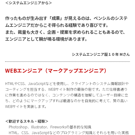
＜システムエンジニアから＞
作ったものが生み出す「成果」が見えるのは、ペンシルのシステ
ムエンジニアだからこそ得られる経験であり喜びです。
また、裁量も大きく、企画・提案を求められることもあるので、
エンジニアとして腕が鳴る環境があります。
システムエンジニア歴１０年 Mさん
WEBエンジニア（マークアップエンジニア）
HTMLやCSS、JavaScriptなどを使用し、クライアントのシステム情報設計や
コーティングを担当する、WEBサイト制作の最後の砦です。ただ仕様書通り
に作業を進めるのではなく、コンテンツの構造を理解してユーザー目線に立
ち、どのようにマークアップすれば最適なのかを自発的に考えて、質の高い
WEBサイトを実装します。
＜歓迎するスキル・経験＞
Photoshop、Illustrator、Fireworksの基本的な知識
HTML、CSS、JavaScriptなどのプログラミング知識とそれらを用いた実務