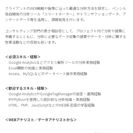
クライアントのWEB戦略や施策に沿った最適な分析方法を探求し、ペンシル
独自開発の分析ツール「スマートチーター」やトランザクションデータ、ア
ンケートデータ等を活用し、課題発見を行います。
コンサルティング部門の良き相談役として、プロジェクト内で分析や提案に
参画するとともに、分析に必要なデータ収集の提案やデータ・分析に関する
啓蒙活動などの役割も担います。
＜必須スキル・経験＞
Google Analyticsなどアクセス解析ツールの分析実務経験
Excel関数の知識と実務経験
Access、MySQLなどのデータベース操作実務経験
＜歓迎するスキル・経験＞
Google AnalyticsやGoogleTagManagerの設定・運用経験
RやPythonを使用した統計的な分析知識・実務経験
HTML、PHP、JavaScriptなどのWEB系言語の学習経験
＜WEBアナリスト／データアナリストから＞