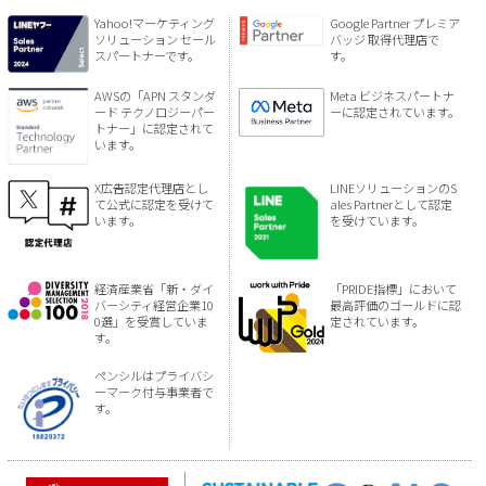
Yahoo!マーケティング
Google Partner プレミア
ソリューション セール
バッジ 取得代理店で
スパートナーです。
す。
AWSの「APN スタンダ
Meta ビジネスパートナ
ード テクノロジーパー
ーに認定されています。
トナー」に認定されて
います。
X広告認定代理店とし
LINEソリューションのS
て公式に認定を受けて
ales Partnerとして認定
います。
を受けています。
経済産業省「新・ダイ
「PRIDE指標」において
バーシティ経営企業10
最高評価のゴールドに認
0選」を受賞していま
定されています。
す。
ペンシルはプライバシ
ーマーク付与事業者で
す。