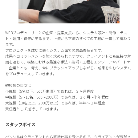
WEBプロデューサーとの企画・提案支援から、システム設計・制作・テス
ト・運用・保守に至るまで、上流から下流のすべての工程に一貫して携わり
ます。
プロジェクトを成功に導くシステム面での最高責任者です。
成果へコミットメントを強く求められますので、クライアントとも直接の対
話を通じて、構築における最適な手法・技術・工程をエンジニアやパートナ
ー企業とともに考え、常にブラッシュアップしながら、成果を生むシステム
をプロデュースしていきます。
規模感の目安は
小規模（5名以下、500万未満）であれば、３ヶ月程度
中規模（5～10名、500～2000万）であれば、３ヶ月～半年程度
大規模（10名以上、2000万以上）であれば、半年～２年程度
責任者として遂行していきます。
スタッフボイス
ペンシルはクライアントから直接仕事を受けるので、クライアントが要望さ