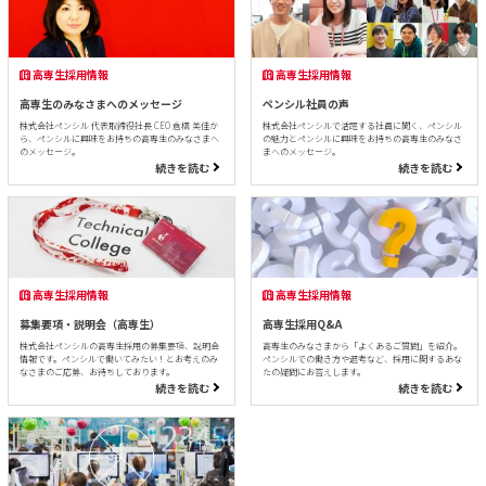
高専生採用情報
高専生採用情報
高専生のみなさまへのメッセージ
ペンシル社員の声
株式会社ペンシル 代表取締役社長 CEO 倉橋 美佳か
株式会社ペンシルで活躍する社員に聞く、ペンシル
ら、ペンシルに興味をお持ちの高専生のみなさまへ
の魅力とペンシルに興味をお持ちの高専生のみなさ
のメッセージ。
まへのメッセージ。
続きを読む
続きを読む
高専生採用情報
高専生採用情報
募集要項・説明会（高専生）
高専生採用Q&A
株式会社ペンシルの高専生採用の募集要項、説明会
高専生のみなさまから「よくあるご質問」を紹介。
情報です。ペンシルで働いてみたい！とお考えのみ
ペンシルでの働き方や選考など、採用に関するあな
なさまのご応募、お待ちしております。
たの疑問にお答えします。
続きを読む
続きを読む