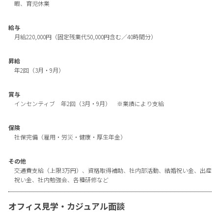
暇、育児休業
給与
月給220,000円（固定残業代50,000円含む／40時間分）
昇給
年2回（3月・9月）
賞与
インセンティブ 年2回（3月・9月） ※業績により支給
保険
社保完備（雇用・労災・健康・厚生年金）
その他
交通費支給（上限3万円）、資格取得補助、社内部活動、結婚祝い金、出産
祝い金、社内勉強会、各種研修など
オフィス見学・カジュアル面談