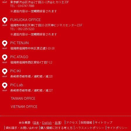
東京都渋谷区渋谷2丁目21−1
渋谷ヒカリエ33F
MAP
TEL：03-6747-7888
※通話内容は一定期間録音されます
FUKUOKA OFFICE
福岡市中央区天神1丁目10-20
天神ビジネスセンター15Ｆ
MAP
TEL：092-235-5210
※通話内容は一定期間録音されます
PIC TENJIN
福岡県福岡市中央区渡辺通5-10-18
MAP
PIC ATAGO
福岡県福岡市西区愛宕4丁目7-12
MAP
PIC IKI
長崎県壱岐市郷ノ浦町郷ノ浦220
MAP
PIC Lab.
長崎県壱岐市郷ノ浦町郷ノ浦227
MAP
TAIWAN OFFICE
VIETNAM OFFICE
会社概要
（
日本
・
English
・
台湾
）
アクセス
採用情報
サイトマップ
資料請求・お問い合わせ
個人情報に対する考え方
ハラスメントポリシー
サイトポリシー