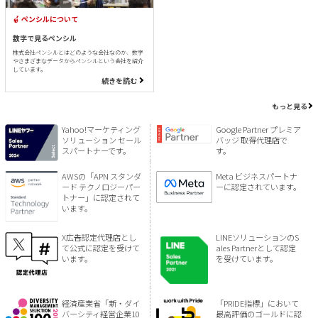
ペンシルについて
数字で見るペンシル
株式会社ペンシルとはどのような会社なのか、数字
やさまざまなデータからペンシルという会社を紹介
しています。
続きを読む
もっと見る
Yahoo!マーケティング
Google Partner プレミア
ソリューション セール
バッジ 取得代理店で
スパートナーです。
す。
AWSの「APN スタンダ
Meta ビジネスパートナ
ード テクノロジーパー
ーに認定されています。
トナー」に認定されて
います。
X広告認定代理店とし
LINEソリューションのS
て公式に認定を受けて
ales Partnerとして認定
います。
を受けています。
経済産業省「新・ダイ
「PRIDE指標」において
バーシティ経営企業10
最高評価のゴールドに認