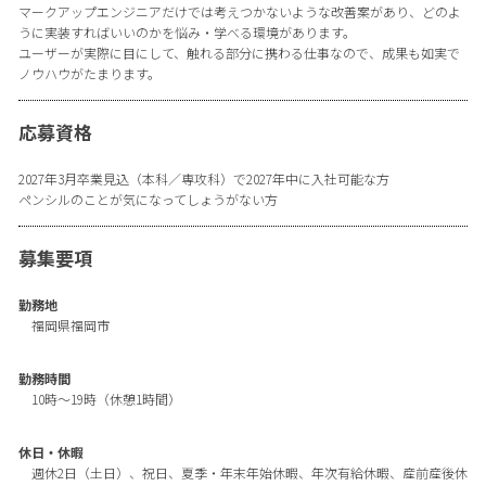
マークアップエンジニアだけでは考えつかないような改善案があり、どのよ
うに実装すればいいのかを悩み・学べる環境があります。
ユーザーが実際に目にして、触れる部分に携わる仕事なので、成果も如実で
ノウハウがたまります。
応募資格
2027年3月卒業見込（本科／専攻科）で2027年中に入社可能な方
ペンシルのことが気になってしょうがない方
募集要項
勤務地
福岡県福岡市
勤務時間
10時〜19時（休憩1時間）
休日・休暇
週休2日（土日）、祝日、夏季・年末年始休暇、年次有給休暇、産前産後休