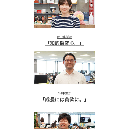
R&D事業部
「知的探究心。」
AM事業部
「成長には貪欲に。」