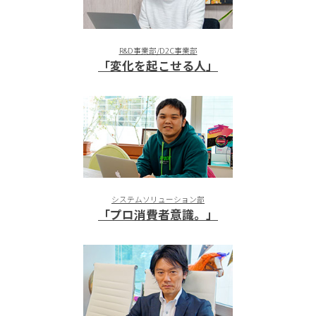
R&D事業部/D2C事業部
「変化を起こせる人」
システムソリューション部
「プロ消費者意識。」