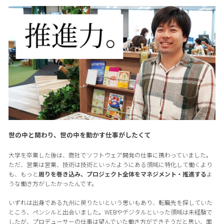
世の中と関わり、世の中を動かす仕事がしたくて
大学を卒業した後は、商社でソフトウェア開発の仕事に携わっていました。
ただ、営業は営業、技術は技術といったようにある領域に特化して働くより
も、もっと
周りを巻き込み、プロジェクト全体をマネジメント・推進する
よ
うな働き方がしたかったんです。
いずれは出身である九州に戻りたいという思いもあり、転職先を探していた
ところ、ペンシルと出会いました。WEBやデジタルといった領域は未経験で
したが、プロデューサーの仕事は望んでいた働き方ができそうだと思い、面