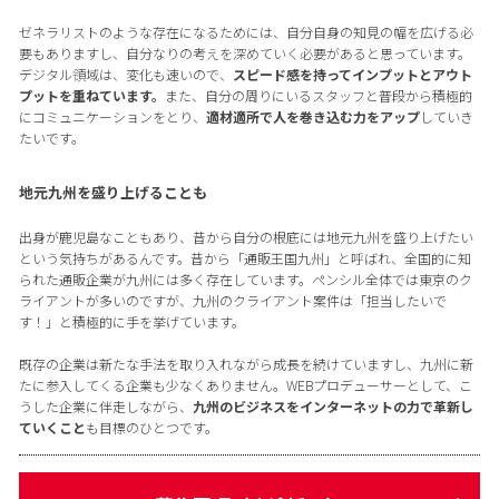
ゼネラリストのような存在になるためには、自分自身の知見の幅を広げる必
要もありますし、自分なりの考えを深めていく必要があると思っています。
デジタル領域は、変化も速いので、
スピード感を持ってインプットとアウト
プットを重ねています。
また、自分の周りにいるスタッフと普段から積極的
にコミュニケーションをとり、
適材適所で人を巻き込む力をアップ
していき
たいです。
地元九州を盛り上げることも
出身が鹿児島なこともあり、昔から自分の根底には地元九州を盛り上げたい
という気持ちがあるんです。昔から「通販王国九州」と呼ばれ、全国的に知
られた通販企業が九州には多く存在しています。ペンシル全体では東京のク
ライアントが多いのですが、九州のクライアント案件は「担当したいで
す！」と積極的に手を挙げています。
既存の企業は新たな手法を取り入れながら成長を続けていますし、九州に新
たに参入してくる企業も少なくありません。WEBプロデューサーとして、こ
うした企業に伴走しながら、
九州のビジネスをインターネットの力で革新し
ていくこと
も目標のひとつです。