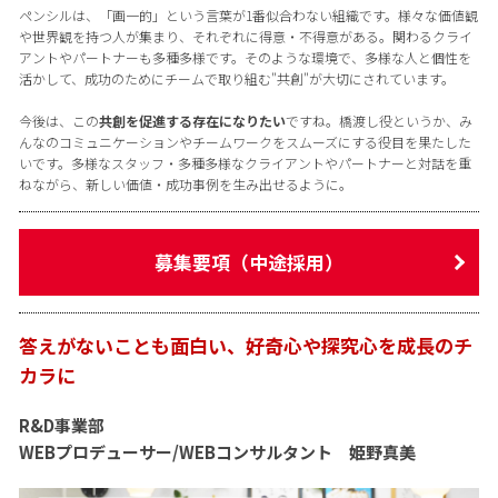
ペンシルは、「画一的」という言葉が1番似合わない組織です。様々な価値観
や世界観を持つ人が集まり、それぞれに得意・不得意がある。関わるクライ
アントやパートナーも多種多様です。そのような環境で、多様な人と個性を
活かして、成功のためにチームで取り組む"共創"が大切にされています。
今後は、この
共創を促進する存在になりたい
ですね。橋渡し役というか、み
んなのコミュニケーションやチームワークをスムーズにする役目を果たした
いです。多様なスタッフ・多種多様なクライアントやパートナーと対話を重
ねながら、新しい価値・成功事例を生み出せるように。
募集要項（中途採用）
答えがないことも面白い、好奇心や探究心を成長のチ
カラに
R&D事業部
WEBプロデューサー/WEBコンサルタント 姫野真美