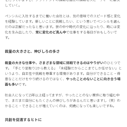
していく。
ペンシルに入社するまでに働いた会社とは、別の意味でのスピード感と変化
を経験しています。新しいことに挑戦したい、という思いでペンシルを選ん
だのは正解だったなと思います。世の中や時代の変化に沿ったり、時には変
化を生み出したり、
常に変化のど真ん中
で仕事をする毎日がおもしろいで
す。
裁量の大きさと、伸びしろの多さ
裁量の大きな仕事や、さまざまな領域に挑戦できるのはやりがい
のひとつで
す。「手とり足取り1から教える」「未経験だからここまでしか任せない」と
いうより、自主性や挑戦を尊重する環境があります。自分ができること・得
意なことだけをやり続けるのではなく、
やったことのないことに向き合う場
面も多い
です。
社会人になって15年以上経ってますが、やったことのない案件に取り組む中
で、まだまだ自分にもたくさんの伸びしろがあるんだと思いますし（笑）わ
かること・できることが増えていくのは、何歳になっても楽しいですね。
共創を促進するヒトに