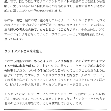
愛」
です。自分の担当するクライアントのサイトや商品のことを誰よりも理
解し、愛しているという自負があるのを感じますし、言動の端々から絶対に
成功に導くんだという強い思いを感じます。
私にも、現在一緒にお取り組みをしているクライアントがいますが、それぞ
れのブランドやプロダクトが大好きで、商品の良さはもちろん、その根底に
ある
想いや考えも含めて、もっと世の中に広めたい
です。そのために、どう
マーケティングを行なっていくか、プロデューサーとして成長を続けたいと
思っています。
クライアントと未来を創る
これから目指すのは、
もっとイノベーティブな視点・アイデアでクライアン
トと一緒に未来を創る
こと。世の中には、数々のマーケティング成功事例や
失敗事例があり、ついその手法ばかりに目がいってしまうこともあるように
感じています。ですが、ブランドやプロダクトを好きな一人のユーザーとし
ての視点を忘れず、クライアントよりもブランドやプロダクトについて語れ
て、ビジネスを最大化する、そんなプロデューサーを目指します。
そうやって行なったマーケティングがエンドユーザーを豊かにし、社会全体
がより豊かになる。ペンシルの理念にもあるように「インターネットの力で
世界のビジネスを革新する」ことを実現していきたいです。