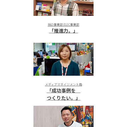
R&D事業部/D2C事業部
「推進力。」
メディアマネイジメント局
「成功事例を
つくりたい。」