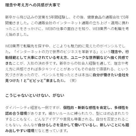
理念や考え方への共感が大事で
新卒から飛び込みの営業を5年間経験し、その後、健康食品の通販会社で8年
間働きました。この通販会社のインターネット通販の立ち上げ・運用に携わ
ったことをきっかけに、WEBの仕事の面白さを知り、WEB業界への転職を考
え始めました。
WEB業界で転職先を探す中、どこよりも魅力的に見えたのがペンシルでし
た。「インターネットの力で世界のビジネスを革新する」という
理念や、行
動規範として大事にされている考え方、ユニークな世界観などへ強く共感で
きた
ことが、入社の決め手です。新卒からの社会人経験を通して、理念や考
え方に共感できれば多少キツイことがあってもその会社で頑張れる、という
気づきがあったので、ペンシルを知ったときは本当に
自分が働きたい会社を
見つけた！と"ビビッと"来ました
ね。（笑）
こうじゃないといけない、がない
ダイバーシティ経営も一例ですが、
個性的・斬新な感性を肯定し、多様性を
認め合う環境
があります。細かいルールに縛られたり、型にはめ込まれたり
することもなく、どんなアイデアや意見も尊重される。自分を否定されるこ
ともない。みんなが
自分らしさを活かして働いているし、新しいことにも踏
み出しやすい環境
だなと思っています。