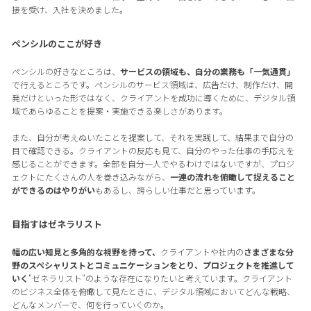
接を受け、入社を決めました。
ペンシルのここが好き
ペンシルの好きなところは、
サービスの領域も、自分の業務も「一気通貫」
で行えるところです。ペンシルのサービス領域は、広告だけ、制作だけ、開
発だけといった形ではなく、クライアントを成功に導くために、デジタル領
域であらゆることを提案・実施できる楽しさがあります。
また、自分が考えぬいたことを提案して、それを実践して、結果まで自分の
目で確認できる。クライアントの反応も見て、自分のやった仕事の手応えを
感じることができます。全部を自分一人でやるわけではないですが、プロジ
ェクトにたくさんの人を巻き込みながら、
一連の流れを俯瞰して捉えること
ができるのはやりがい
もあるし、誇らしい仕事だと思っています。
目指すはゼネラリスト
幅の広い知見と多角的な視野を持って、
クライアントや社内の
さまざまな分
野のスペシャリストとコミュニケーションをとり、プロジェクトを推進して
いく
"ゼネラリスト"のような存在になりたいと考えています。クライアント
のビジネス全体を俯瞰して見たときに、デジタル領域においてどんな戦略、
どんなメンバーで、何を行っていくのか。