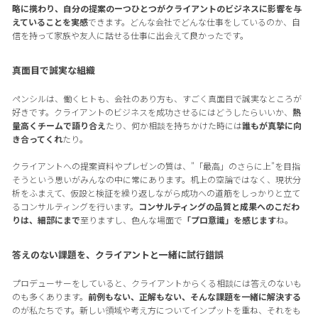
略に携わり、自分の提案のーつひとつがクライアントのビジネスに影響を与
えていることを実感
できます。どんな会社でどんな仕事をしているのか、自
信を持って家族や友人に話せる仕事に出会えて良かったです。
真面目で誠実な組織
ペンシルは、働くヒトも、会社のあり方も、すごく真面目で誠実なところが
好きです。クライアントのビジネスを成功させるにはどうしたらいいか、
熱
量高くチームで語り合え
たり、何か相談を持ちかけた時には
誰もが真摯に向
き合ってくれ
たり。
クライアントへの提案資料やプレゼンの質は、"「最高」のさらに上"を目指
そうという思いがみんなの中に常にあります。机上の空論ではなく、現状分
析をふまえて、仮設と検証を繰り返しながら成功への道筋をしっかりと立て
るコンサルティングを行います。
コンサルティングの品質と成果へのこだわ
りは、細部にまで
至りますし、色んな場面で
「プロ意識」を感じます
ね。
答えのない課題を、クライアントと一緒に試行錯誤
プロデューサーをしていると、クライアントからくる相談には答えのないも
のも多くあります。
前例もない、正解もない、そんな課題を一緒に解決する
のが私たちです。新しい領域や考え方についてインプットを重ね、それをも