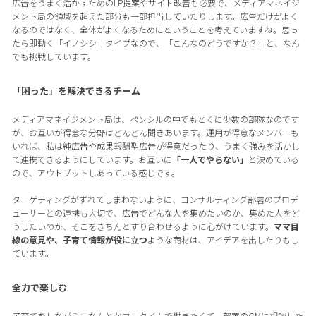
広告をうまく活かすためのLP提案やサイト改善も必要で、メディアマネイジ
メント局の領域を超えた部分も一部担当していたりします。広告だけがよく
なるのではなく、全体がよくなるためにということを考えていますね。思っ
たら即動く「イノシシ」タイプなので、「こんなのどうですか？」と、なん
でも挑戦しています。
「困った」を解決できるチーム
メディアマネイジメント局は、ペンシルの中でもとくに少数の部隊なのです
が、お互いが得意な分野はどんどん聞きあいます。運用が得意なメンバーも
いれば、私は純広告や成果報酬型広告が得意だったり、うまく強みを活かし
て連携できるようにしています。お互いに
「一人でやらない」
と決めている
ので、アウトプットしあっている感じです。
ターゲティングがずれてしまわないように、コンサルティング部署のプロデ
ューサーとの連携も大切で、広告でどんな人を集めたいのか、集めた人をど
うしたいのか、そこをきちんとすり合わせるように心がけています。
ママ目
線の意見や、子育て情報が役に立つ
ような商材は、アイデアを出したりもし
ています。
全力で楽しむ
子育てをしながらもなんとかフルタイムで働きたくて、部署のGMに相談した