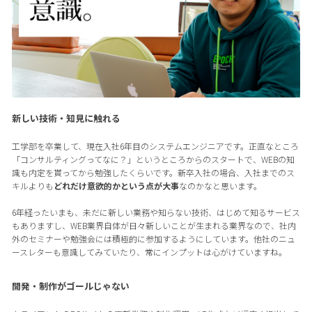
新しい技術・知見に触れる
工学部を卒業して、現在入社6年目のシステムエンジニアです。正直なところ
「コンサルティングってなに？」というところからのスタートで、WEBの知
識も内定を貰ってから勉強したくらいです。新卒入社の場合、入社までのス
キルよりも
どれだけ意欲的かという点が大事
なのかなと思います。
6年経ったいまも、未だに新しい業務や知らない技術、はじめて知るサービス
もありますし、WEB業界自体が日々新しいことが生まれる業界なので、社内
外のセミナーや勉強会には積極的に参加するようにしています。他社のニュ
ースレターも意識してみていたり、常にインプットは心がけていますね。
開発・制作がゴールじゃない