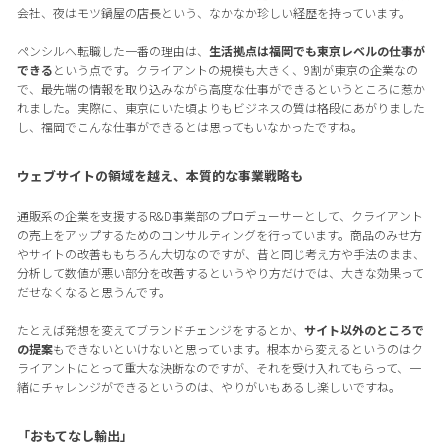
会社、夜はモツ鍋屋の店長という、なかなか珍しい経歴を持っています。
ペンシルへ転職した一番の理由は、
生活拠点は福岡でも東京レベルの仕事が
できる
という点です。クライアントの規模も大きく、9割が東京の企業なの
で、最先端の情報を取り込みながら高度な仕事ができるというところに惹か
れました。実際に、東京にいた頃よりもビジネスの質は格段にあがりました
し、福岡でこんな仕事ができるとは思ってもいなかったですね。
ウェブサイトの領域を越え、本質的な事業戦略も
通販系の企業を支援するR&D事業部のプロデューサーとして、クライアント
の売上をアップするためのコンサルティングを行っています。商品のみせ方
やサイトの改善ももちろん大切なのですが、昔と同じ考え方や手法のまま、
分析して数値が悪い部分を改善するというやり方だけでは、大きな効果って
だせなくなると思うんです。
たとえば発想を変えてブランドチェンジをするとか、
サイト以外のところで
の提案
もできないといけないと思っています。根本から変えるというのはク
ライアントにとって重大な決断なのですが、それを受け入れてもらって、一
緒にチャレンジができるというのは、やりがいもあるし楽しいですね。
「おもてなし輸出」