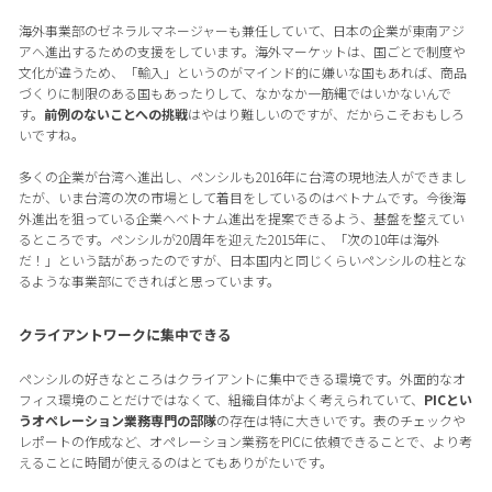
海外事業部のゼネラルマネージャーも兼任していて、日本の企業が東南アジ
アへ進出するための支援をしています。海外マーケットは、国ごとで制度や
文化が違うため、「輸入」というのがマインド的に嫌いな国もあれば、商品
づくりに制限のある国もあったりして、なかなか一筋縄ではいかないんで
す。
前例のないことへの挑戦
はやはり難しいのですが、だからこそおもしろ
いですね。
多くの企業が台湾へ進出し、ペンシルも2016年に台湾の現地法人ができまし
たが、いま台湾の次の市場として着目をしているのはベトナムです。今後海
外進出を狙っている企業へベトナム進出を提案できるよう、基盤を整えてい
るところです。ペンシルが20周年を迎えた2015年に、「次の10年は海外
だ！」という話があったのですが、日本国内と同じくらいペンシルの柱とな
るような事業部にできればと思っています。
クライアントワークに集中できる
ペンシルの好きなところはクライアントに集中できる環境です。外面的なオ
フィス環境のことだけではなくて、組織自体がよく考えられていて、
PICとい
うオペレーション業務専門の部隊
の存在は特に大きいです。表のチェックや
レポートの作成など、オペレーション業務をPICに依頼できることで、より考
えることに時間が使えるのはとてもありがたいです。