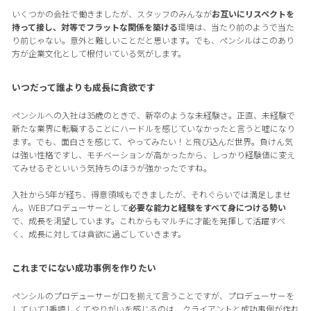
いくつかの会社で働きましたが、スタッフのみんなが
お互いにリスペクトを
持って接し、対等でフラットな関係を築ける
環境は、当たり前のようで当た
り前じゃない。意外と難しいことだと思います。でも、ペンシルはこのあり
方が企業文化として根付いている気がします。
いつだって誰よりも成長に貪欲です
ペンシルへの入社は35歳のときで、新卒のような未経験さ。正直、未経験で
新たな業界に転職することにハードルを感じていなかったと言うと嘘になり
ます。でも、面白さを感じて、やってみたい！と飛び込んだ世界。負けん気
は強い性格ですし、モチベーションが高かったから、しっかり経験値に変え
てみせるぞといいう気持ちのほうが強かったですね。
入社から5年が経ち、得意領域もできましたが、それぐらいでは満足しませ
ん。WEBプロデューサーとして
必要な能力と経験をすべて身につける勢い
で、成長を渇望しています。これからもマルチに才能を発揮して活躍すべ
く、成長に対しては貪欲に過ごしていきます。
これまでにない成功事例を作りたい
ペンシルのプロデューサーが口を揃えて言うことですが、プロデューサーを
していて1番嬉しくてやりがいを感じるのは、クライアントと成功事例が作れ