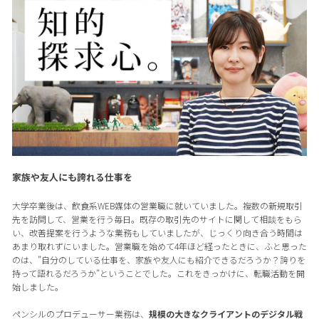
家族や友人にも誇れる仕事を
大学卒業後は、飲食系WEB媒体の営業職に就いていました。複数の新規取引
先を訪問して、営業を行う毎日。既存の取引先のサイトに関して相談をもら
い、改善提案を行うような業務もしていましたが、じっくり向き合う時間は
あまり取れずにいました。営業職を始めて4年ほど経ったときに、ふと思った
のは、”自分のしている仕事を、家族や友人にも紹介できるだろうか？誇りを
持って語れるだろうか”ということでした。これをきっかけに、転職活動を開
始しました。
ペンシルのプロデューサー業務は、
規模の大きなクライアントのデジタル戦