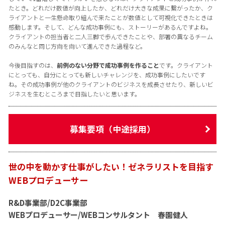
たとき。どれだけ数値が向上したか、どれだけ大きな成果に繋がったか、ク
ライアントと一生懸命取り組んで来たことが数値として可視化できたときは
感動します。そして、どんな成功事例にも、ストーリーがあるんですよね。
クライアントの担当者と二人三脚で歩んできたことや、部署の異なるチーム
のみんなと同じ方向を向いて進んできた過程など。
今後目指すのは、
前例のない分野で成功事例を作ること
です。クライアント
にとっても、自分にとっても新しいチャレンジを、成功事例にしたいです
ね。その成功事例が他のクライアントのビジネスを成長させたり、新しいビ
ジネスを生むところまで目指したいと思います。
募集要項（中途採用）
世の中を動かす仕事がしたい！ゼネラリストを目指す
WEBプロデューサー
R&D事業部/D2C事業部
WEBプロデューサー/WEBコンサルタント 春園健人