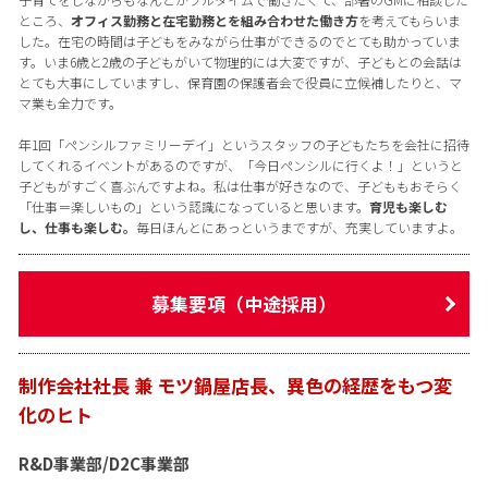
ところ、
オフィス勤務と在宅勤務とを組み合わせた働き方
を考えてもらいま
した。在宅の時間は子どもをみながら仕事ができるのでとても助かっていま
す。いま6歳と2歳の子どもがいて物理的には大変ですが、子どもとの会話は
とても大事にしていますし、保育園の保護者会で役員に立候補したりと、マ
マ業も全力です。
年1回「ペンシルファミリーデイ」というスタッフの子どもたちを会社に招待
してくれるイベントがあるのですが、「今日ペンシルに行くよ！」というと
子どもがすごく喜ぶんですよね。私は仕事が好きなので、子どももおそらく
「仕事＝楽しいもの」という認識になっていると思います。
育児も楽しむ
し、仕事も楽しむ。
毎日ほんとにあっというまですが、充実していますよ。
募集要項（中途採用）
制作会社社長 兼 モツ鍋屋店長、異色の経歴をもつ変
化のヒト
R&D事業部/D2C事業部