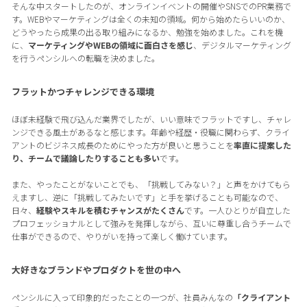
そんな中スタートしたのが、オンラインイベントの開催やSNSでのPR業務で
す。WEBやマーケティングは全くの未知の領域。何から始めたらいいのか、
どうやったら成果の出る取り組みになるか、勉強を始めました。これを機
に、
マーケティングやWEBの領域に面白さを感じ
、デジタルマーケティング
を行うペンシルへの転職を決めました。
フラットかつチャレンジできる環境
ほぼ未経験で飛び込んだ業界でしたが、いい意味でフラットですし、チャレ
ンジできる風土があるなと感じます。年齢や経歴・役職に関わらず、クライ
アントのビジネス成長のためにやった方が良いと思うことを
率直に提案した
り、チームで議論したりすることも多い
です。
また、やったことがないことでも、「挑戦してみない？」と声をかけてもら
えますし、逆に「挑戦してみたいです」と手を挙げることも可能なので、
日々、
経験やスキルを積むチャンスがたくさん
です。一人ひとりが自立した
プロフェッショナルとして強みを発揮しながら、互いに尊重し合うチームで
仕事ができるので、やりがいを持って楽しく働けています。
大好きなブランドやプロダクトを世の中へ
ペンシルに入って印象的だったことの一つが、社員みんなの
「クライアント