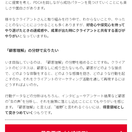
とに提案を考え、PDCAを回しながら成功パターンを見つけていくことにも楽
しさや面白さがあります。
様々なクライアントさんと取り組みを行う中で、わからないことや、やった
ことのないことにぶつかることも多くありますが、
好奇心や探究心を持って
やり遂げたときの達成感や、成果が出た時にクライアントと共有する喜びが
やりがい
となっていますね。
「顧客理解」の分野で尖りたい
いま目指しているのは、「顧客理解」の分野を極めることですね。クライア
ントのビジネスは、顧客なしに成り立たないもの。顧客がどのような接点
で、どのような体験をすると、どのような感情を抱き、どのような行動を起
こすのか。それをクライアントのマーケティング活動を通して再現するには
どうすればよいのか。
行動データなどの分析はもちろん、インタビューやアンケート結果など顧客
の"生の声"を分析し、それを施策に落とし込むことにとてもやりがいを感じ
ます。「顧客理解」と言えば、"姫野"と言われるぐらいには、
得意領域とし
て突きつめていく
つもりです。