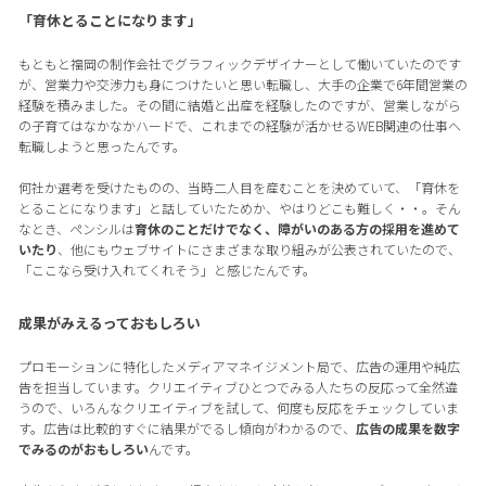
「育休とることになります」
もともと福岡の制作会社でグラフィックデザイナーとして働いていたのです
が、営業力や交渉力も身につけたいと思い転職し、大手の企業で6年間営業の
経験を積みました。その間に結婚と出産を経験したのですが、営業しながら
の子育てはなかなかハードで、これまでの経験が活かせるWEB関連の仕事へ
転職しようと思ったんです。
何社か選考を受けたものの、当時二人目を産むことを決めていて、「育休を
とることになります」と話していたためか、やはりどこも難しく・・。そん
なとき、ペンシルは
育休のことだけでなく、障がいのある方の採用を進めて
いたり
、他にもウェブサイトにさまざまな取り組みが公表されていたので、
「ここなら受け入れてくれそう」と感じたんです。
成果がみえるっておもしろい
プロモーションに特化したメディアマネイジメント局で、広告の運用や純広
告を担当しています。クリエイティブひとつでみる人たちの反応って全然違
うので、いろんなクリエイティブを試して、何度も反応をチェックしていま
す。広告は比較的すぐに結果がでるし傾向がわかるので、
広告の成果を数字
でみるのがおもしろい
んです。