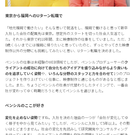
東京から福岡へのUターン転職で
「地元福岡で働きたい」そんな思いで就活をし、福岡で働けると思って新卒
入社した会社の配属先は東京。想定外のスタートを切った社会人生活でし
た。それから東京で約10年間、主に映像制作の仕事をしていました。ただ、3
0歳くらいまでには福岡に帰りたいと思っていたのと、ずっとやってきた映像
制作以外の分野にも挑戦してみたいと思い、Uターン転職を決めました。
ペンシルの仕事は未経験のWEB領域でしたが、ペンシルプロデューサーの
ク
ライアントの成功に向けて自分たちのアイデアを盛り込みながらより良いも
のを追求していく姿勢
や、
いろんな分野のスタッフと力を合わせて
1つのプロ
ジェクトを作り上げていく仕事に、映像制作と通じるものがあるなと感じま
した。また、ちょうどペンシルの社長が代替わりしたタイミングで、一番会
社が変わってゆく時期だろうと考えてペンシルを選びました。
ペンシルのここが好き
変化を止めない姿勢
ですね。入社を決めた理由の一つが「会社が変化してゆ
く様子を中から見てみたい」でしたが、ペンシルに入社して5年以上。その勢
いはとどまりません。社会の変化を先読みして研究開発やコンサルティング
を行っていますし、クライアントの課題も自社の課題もスピーディーに解決