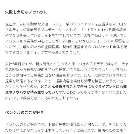
失敗も大切なノウハウに
現在は、主に不動産や交通・レジャー系のクライアントを担当するWEBコン
サルティング事業部でプロデューサーとして、リード系といわれる資料請求
や問合せを受け付けるサイトを担当しています。入社当時はサイト運用やデ
ィレクション業務が中心でしたが、2年目くらいからクライアントの課題をみ
つけだし、解決のための企画提案、制作や運営までのプロジェクト全体を統
括するコンサルティング業務が増えてきました。
入社5年目ですが、新人時代とくらべると思いつきのアイデアではなく、今ま
での経験から根拠や理由を持って提案ができるようになりました。もちろん
ときには期待する成果が出ない場合もあります。ただ、以前は失敗を怖れて
提案を躊躇するようなことも、提案内容を実施し効果を検証したうえでどこ
がよくなかったのか、
とことん分析することで自分にもクライアントにも知
見やノウハウが積み重なっていく
のだとわかってからは怖くなくなりました
ね。少しは成長できているのかもしれません。
ペンシルのここが好き
ペンシルの人が好きです。上司や先輩に憧れる人が何人もいて、そういう人
たちはなにより楽しんで仕事をしているように感じます。生活のために働く