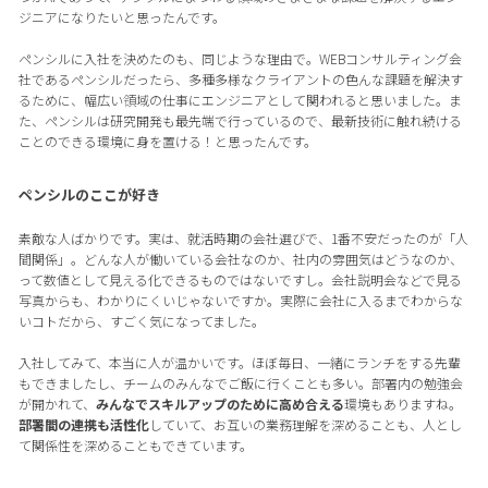
ジニアになりたいと思ったんです。
ペンシルに入社を決めたのも、同じような理由で。WEBコンサルティング会
社であるペンシルだったら、多種多様なクライアントの色んな課題を解決す
るために、幅広い領域の仕事にエンジニアとして関われると思いました。ま
た、ペンシルは研究開発も最先端で行っているので、最新技術に触れ続ける
ことのできる環境に身を置ける！と思ったんです。
ペンシルのここが好き
素敵な人ばかりです。実は、就活時期の会社選びで、1番不安だったのが「人
間関係」。どんな人が働いている会社なのか、社内の雰囲気はどうなのか、
って数値として見える化できるものではないですし。会社説明会などで見る
写真からも、わかりにくいじゃないですか。実際に会社に入るまでわからな
いコトだから、すごく気になってました。
入社してみて、本当に人が温かいです。ほぼ毎日、一緒にランチをする先輩
もできましたし、チームのみんなでご飯に行くことも多い。部署内の勉強会
が開かれて、
みんなでスキルアップのために高め合える
環境もありますね。
部署間の連携も活性化
していて、お互いの業務理解を深めることも、人とし
て関係性を深めることもできています。