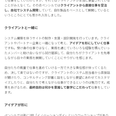
で仕事をしていたのですが、それではクライアントが本当に要望されている
ことがみえなくて。その点ペンシルでは
クライアントから直接仕事を受注
し、自社でシステム開発
していて、自社製品をベースとして展開していると
いうところにとても惹かれ入社しました。
クライアントと一緒に
システム構築を伴うサイトの制作・支援・設計開発を行っています。クライ
アントやパートナー企業と一緒になって考え、
アイデアを形にしていく仕事
ですね。受け身の仕事ではなく、業務を通じていろいろな経験を積んでいっ
たメンバーと助け合いながら試行錯誤して、自分たちがクライアントを先導
しながら日々の業務を展開していくことにやりがいを感じます。
自分たちの裁量で仕事を進めていける一方で大きな責任感が伴ってくるた
め、決して楽ではないのですが、クライアントのシステム担当者から直接話
が聞けたり、コンサルティング部署と話をしながら要望にあわせてカスタマ
イズしたりと、自分たちで考えながら仕事ができるというのは魅力です。成
果をあげるため、
最終目的は何かを意識して数字にこだわって
仕事をしてい
ます。
アイデアが形に
ペンシルでは年に1回「イノベーションデイ」というワークショップがあり、