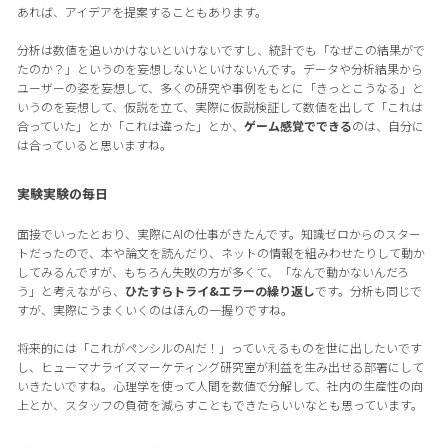
あれば、アイデアを提案することもあります。
分析は数値を追いかけないといけないですし、統計でも「なぜこの結果がで
たのか？」というのを妄想しないといけないんです。データや分析結果から
ユーザーの姿を妄想して、多くの研究や事例をもとに「きっとこうなる」と
いうのを妄想して、仮説を立て、実際に仮説検証して数値を出して「これは
合っていた」とか「これは違った」とか、
ゲーム感覚でできる
のは、自分に
は合っていると思いますね。
実験実験の毎日
面接でいったとおり、実際にAIの仕事がきたんです。知識ゼロからのスター
トだったので、本や論文を読んだり、ネットの情報を組みわせたりして動か
してみるんですが、もちろん失敗の方が多くて、「なんで動かないんだろ
う」と考えながら、
ひたすらトライ&エラーの繰り返し
です。分析も同じで
すが、実際にうまくいくのはほんの一握りですね。
将来的には「これがペンシルのAIだ！」っていえるものを世に出したいです
し、ヒューマナライズマーケティング研究室が利益を生み出せる部署にして
いきたいですね。心理学を使って人間を数値で分解して、社内の生産性の向
上とか、スタッフの負荷を減らすこともできたらいいなとも思っています。