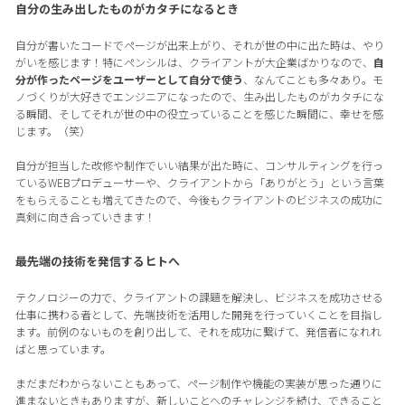
自分の生み出したものがカタチになるとき
自分が書いたコードでページが出来上がり、それが世の中に出た時は、やり
がいを感じます！特にペンシルは、クライアントが大企業ばかりなので、
自
分が作ったページをユーザーとして自分で使う
、なんてことも多々あり。モ
ノづくりが大好きでエンジニアになったので、生み出したものがカタチにな
る瞬間、そしてそれが世の中の役立っていることを感じた瞬間に、幸せを感
じます。（笑）
自分が担当した改修や制作でいい結果が出た時に、コンサルティングを行っ
ているWEBプロデューサーや、クライアントから「ありがとう」という言葉
をもらえることも増えてきたので、今後もクライアントのビジネスの成功に
真剣に向き合っていきます！
最先端の技術を発信するヒトへ
テクノロジーの力で、クライアントの課題を解決し、ビジネスを成功させる
仕事に携わる者として、先端技術を活用した開発を行っていくことを目指し
ます。前例のないものを創り出して、それを成功に繋げて、発信者になれれ
ばと思っています。
まだまだわからないこともあって、ページ制作や機能の実装が思った通りに
進まないときもありますが、新しいことへのチャレンジを続け、できること