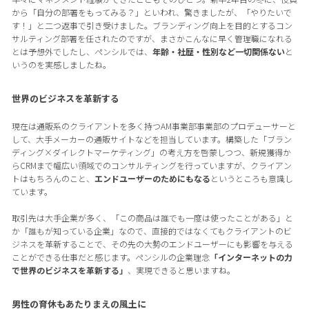
から「自分の部署をもってみる？」といわれ、驚きましたが、「やりたいで
す！」と二つ返事で引き受けました。ブランディング向上を目的とするコン
サルティング部署を任されたのですが、まさかこんなに早く管理職になれる
とは予想外でしたし、ペンシルでは、
年齢・社歴・性別など一切関係ない
と
いうのを実感しましたね。
世界のビジネスを革新する
現在は通販系のクライアントを多く持つAM事業部事業部のプロデューサーと
して、大手メーカーの通販サイトなどを担当しています。構築した「ブラン
ディング×ダイレクトマーケティング」の考え方を啓蒙しつつ、新規獲得か
らCRMまで幅広い領域でのコンサルティングを行っていますが、クライアン
トはもちろんのこと、
エンドユーザーのためにもなる
というところも意識し
ています。
取引先は大手企業が多く、「この商品は誰でも一度は使ったことがある」と
か「誰もが知っている企業」なので、直接的ではなくてもクライアントのビ
ジネスを革新することで、その先の大勢のエンドユーザーにも影響を与える
ことができる仕事だと感じます。ペンシルの企業理念
「インターネットの力
で世界のビジネスを革新する」
、実現できると思いますね。
男性の育休もあたりまえの風土に