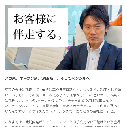
メカ系、オープン系、WEB系…、そしてペンシルへ
東京の会社に就職して、最初は車や携帯電話などいわゆるメカ系SEとして働
いていました。その後、目にみえるような仕事がしたいと思いオープン系SE
に転身し、九州へのUターンを機にITベンチャー企業のWEB系SEとなりまし
た。ペンシルのことは、前職で参加したある展示会でみかけて印象に残って
いたんですが、その後スカウトメールがきて「あのときの会社だ！」と。
これまでは、受託開発が主でクライアントと直接会えない下請けという立場