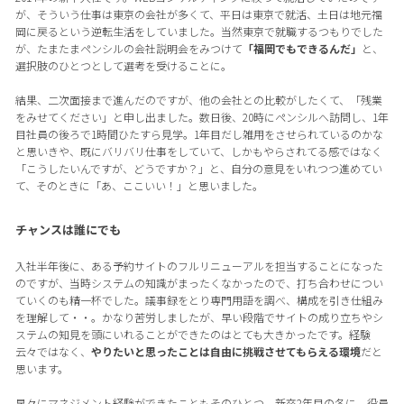
が、そういう仕事は東京の会社が多くて、平日は東京で就活、土日は地元福
岡に戻るという逆転生活をしていました。当然東京で就職するつもりでした
が、たまたまペンシルの会社説明会をみつけて
「福岡でもできるんだ」
と、
選択肢のひとつとして選考を受けることに。
結果、二次面接まで進んだのですが、他の会社との比較がしたくて、「残業
をみせてください」と申し出ました。数日後、20時にペンシルへ訪問し、1年
目社員の後ろで1時間ひたすら見学。1年目だし雑用をさせられているのかな
と思いきや、既にバリバリ仕事をしていて、しかもやらされてる感ではなく
「こうしたいんですが、どうですか？」と、自分の意見をいれつつ進めてい
て、そのときに「あ、ここいい！」と思いました。
チャンスは誰にでも
入社半年後に、ある予約サイトのフルリニューアルを担当することになった
のですが、当時システムの知識がまったくなかったので、打ち合わせについ
ていくのも精一杯でした。議事録をとり専門用語を調べ、構成を引き仕組み
を理解して・・。かなり苦労しましたが、早い段階でサイトの成り立ちやシ
ステムの知見を頭にいれることができたのはとても大きかったです。経験
云々ではなく、
やりたいと思ったことは自由に挑戦させてもらえる環境
だと
思います。
早々にマネジメント経験ができたこともそのひとつ。新卒2年目の冬に、役員