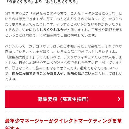
「うまくやろう」より「おもしろくやろう」
分析をするとき「普通ならこのやり方で、こんなデータが出るだろうな」と
いうのは想定できますが、毎回いつもどおりやるのではなく、どこかひとつ
だけ要素を変えてみたりします。そうすると思いがけない発見があったりも
するので、
いかにおもしろくやれるか
だと思いますね。正確性や期限を守る
ということは前提で、その範囲内で自由に挑戦しています。
ペンシルって「カテゴリがいっぱいある本棚」みたいな会社で、それぞれが
没頭していることも全然違うし、いろんな話ができておもしろいですよ。
「爬虫類大好き！」って人もいれば、デスクがフィギュアだらけの人もいま
すしね。自分は心理学やアニメが好きなのでそれを全面に押し出しています
が、好きなことって強みにもなると思うんです。趣味でもなんでもいいの
で、
何かに没頭できることがある人や、興味の幅が広い人
に入社してほしい
ですね。
募集要項（高専生採用）
最年少マネージャーがダイレクトマーケティングを革
新する