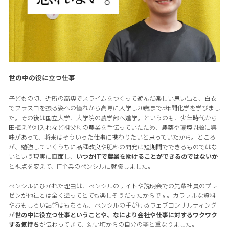
世の中の役に立つ仕事
子どもの頃、近所の高専でスライムをつくって遊んだ楽しい思い出と、白衣
でフラスコを振る姿への憧れから高専に入学し20歳まで5年間化学を学びまし
た。その後は国立大学、大学院の農学部へ進学。というのも、少年時代から
田植えや刈入れなど祖父母の農業を手伝っていたため、農薬や環境問題に興
味があって、将来はそういった仕事に携わりたいと思っていたから。ところ
が、勉強していくうちに品種改良や肥料の開発は短期間でできるものではな
いという現実に直面し、
いつかITで農業を助けることができるのではないか
と視点を変えて、IT企業のペンシルに就職しました。
ペンシルにひかれた理由は、ペンシルのサイトや説明会での先輩社員のプレ
ゼンが他社とは全く違ってとても楽しそうだったからです。カラフルな資料
やおもしろい話術はもちろん、ペンシルの手がけるウェブコンサルティング
が
世の中に役立つ仕事ということや、なにより会社や仕事に対するワクワク
する気持ち
が伝わってきて、幼い頃からの自分の夢と重なりました。