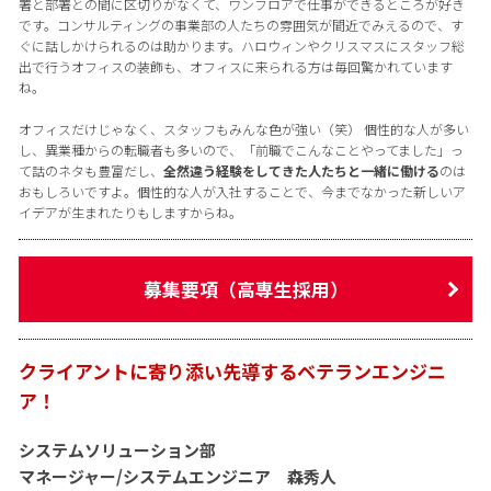
署と部署との間に区切りがなくて、ワンフロアで仕事ができるところが好き
です。コンサルティングの事業部の人たちの雰囲気が間近でみえるので、す
ぐに話しかけられるのは助かります。ハロウィンやクリスマスにスタッフ総
出で行うオフィスの装飾も、オフィスに来られる方は毎回驚かれています
ね。
オフィスだけじゃなく、スタッフもみんな色が強い（笑） 個性的な人が多い
し、異業種からの転職者も多いので、「前職でこんなことやってました」っ
て話のネタも豊富だし、
全然違う経験をしてきた人たちと一緒に働ける
のは
おもしろいですよ。個性的な人が入社することで、今までなかった新しいア
イデアが生まれたりもしますからね。
募集要項（高専生採用）
クライアントに寄り添い先導するベテランエンジニ
ア！
システムソリューション部
マネージャー/システムエンジニア 森秀人