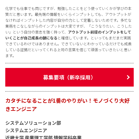
化学でも仕事でも同じですが、勉強したことをどう使っていくかが学びの本
質だと思います。最先端の情報をいくらインプットしても、アウトプットが
なければインプットした内容が自分の力として定着しないためです。多忙な
業務をこなしながらのインプットは大変ですが、「こうなりたい、こうした
い」という自分の意志を強く持って、
アウトプット前提のインプットをして
いくことが自己成長の鍵になる
と確信しています。といってもまだまだ実践
できているわけではありません。できていないとわかっているだけでも成長
している証拠だといってくれる上司の言葉を信じて頑張っていきたいと思い
ます。
募集要項（新卒採用）
カタチになることが1番のやりがい！モノづくり大好
きエンジニア
システムソリューション部
システムエンジニア
近畿大学 産業理工学部 情報学科卒業