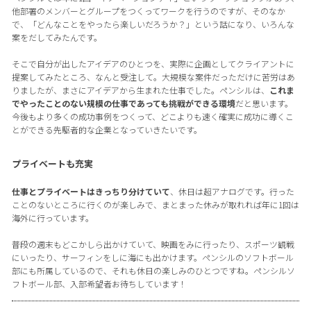
他部署のメンバーとグループをつくってワークを行うのですが、そのなか
で、「どんなことをやったら楽しいだろうか？」という話になり、いろんな
案をだしてみたんです。
そこで自分が出したアイデアのひとつを、実際に企画としてクライアントに
提案してみたところ、なんと受注して。大規模な案件だっただけに苦労はあ
りましたが、まさにアイデアから生まれた仕事でした。ペンシルは、
これま
でやったことのない規模の仕事であっても挑戦ができる環境
だと思います。
今後もより多くの成功事例をつくって、どこよりも速く確実に成功に導くこ
とができる先駆者的な企業となっていきたいです。
プライベートも充実
仕事とプライベートはきっちり分けていて
、休日は超アナログです。行った
ことのないところに行くのが楽しみで、まとまった休みが取れれば年に1回は
海外に行っています。
普段の週末もどこかしら出かけていて、映画をみに行ったり、スポーツ観戦
にいったり、サーフィンをしに海にも出かけます。ペンシルのソフトボール
部にも所属しているので、それも休日の楽しみのひとつですね。ペンシルソ
フトボール部、入部希望者お待ちしています！