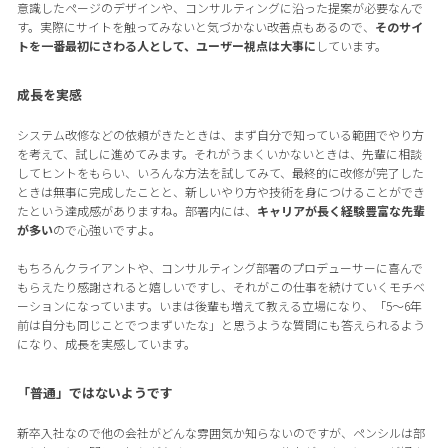
意識したページのデザインや、コンサルティングに沿った提案が必要なんで
す。実際にサイトを触ってみないと気づかない改善点もあるので、
そのサイ
トを一番最初にさわる人として、ユーザー視点は大事に
しています。
成長を実感
システム改修などの依頼がきたときは、まず自分で知っている範囲でやり方
を考えて、試しに進めてみます。それがうまくいかないときは、先輩に相談
してヒントをもらい、いろんな方法を試してみて、最終的に改修が完了した
ときは無事に完成したことと、新しいやり方や技術を身につけることができ
たという達成感がありますね。部署内には、
キャリアが長く経験豊富な先輩
が多い
ので心強いですよ。
もちろんクライアントや、コンサルティング部署のプロデューサーに喜んで
もらえたり感謝されると嬉しいですし、それがこの仕事を続けていくモチベ
ーションになっています。いまは後輩も増えて教える立場になり、「5〜6年
前は自分も同じことでつまずいたな」と思うような質問にも答えられるよう
になり、成長を実感しています。
「普通」ではないようです
新卒入社なので他の会社がどんな雰囲気か知らないのですが、ペンシルは部