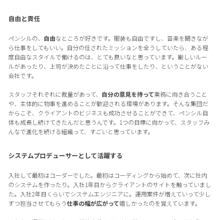
自由と責任
ペンシルの、
自由
なところが好きです。服装も自由ですし、音楽を聞きなが
ら仕事をしてもいい。自分の任されたミッションを全うしていたら、ある程
度自由なスタイルで働けるのは、とても良いなと思っています。厳しいルー
ルがあったり、上司が決めたことに沿って仕事をしたり、ということがない
会社です。
スタッフそれぞれに裁量があって、
自分の意見を持って
業務に向き合うこと
や、主体的に物事を進めることが歓迎される環境があります。そんな集団だ
からこそ、クライアントのビジネスも成功させることができて、ペンシル自
体も成長し続けてきたんだと思うんです。1つの目標に向かって、スタッフみ
んなで進化を続ける組織って、すごいと思っています。
システムプロデューサーとして活躍する
入社して最初はコーダーでした。最初はコーディングから始めて、次に社内
のシステムを作ったり。入社1年目からクライアントのサイトを触っていまし
た。入社2年目くらいでシステムエンジニアに。運用案件が増えていって少し
ずつ担当させてもらう
仕事の幅が広がって
嬉しかったのを覚えています。