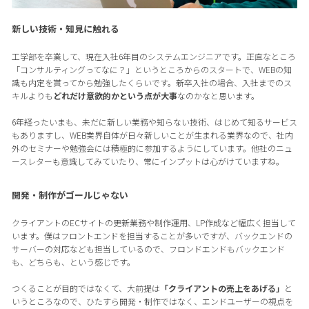
新しい技術・知見に触れる
工学部を卒業して、現在入社6年目のシステムエンジニアです。正直なところ
「コンサルティングってなに？」というところからのスタートで、WEBの知
識も内定を貰ってから勉強したくらいです。新卒入社の場合、入社までのス
キルよりも
どれだけ意欲的かという点が大事
なのかなと思います。
6年経ったいまも、未だに新しい業務や知らない技術、はじめて知るサービス
もありますし、WEB業界自体が日々新しいことが生まれる業界なので、社内
外のセミナーや勉強会には積極的に参加するようにしています。他社のニュ
ースレターも意識してみていたり、常にインプットは心がけていますね。
開発・制作がゴールじゃない
クライアントのECサイトの更新業務や制作運用、LP作成など幅広く担当して
います。僕はフロントエンドを担当することが多いですが、バックエンドの
サーバーの対応なども担当しているので、フロンドエンドもバックエンド
も、どちらも、という感じです。
つくることが目的ではなくて、大前提は
「クライアントの売上をあげる」
と
いうところなので、ひたすら開発・制作ではなく、エンドユーザーの視点を