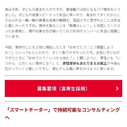
実は今年、子どもが産まれたのですが、管理職では初となるパパ育休をとり
ました。子どもの成長スピードって本当に早いので、産まれてすぐだからこ
そみられる一瞬一瞬の貴重な成長の瞬間を、見逃さずに見守れたことは本当
に嬉しかったですね。育休を取ることを「素晴らしい！」と快諾してくださ
ったお客様と、僕の仕事を引き継いでくれた社内のメンバーに本当に感謝し
ています。
今回、育休のことを上司に相談したとき「おめでとう！どう調整しよう
か？」といってもらえたので、すごく取りやすかったです。女性に子どもが
できたときに「おめでとう！いつから休む？」と聞くように、男性にも「い
つから、どのくらい育休とる？」と、
男性育休もあたりまえの風土
が今後も
広がっていくと嬉しいですし、僕もそんな風に声をかけようと思います。
募集要項（高専生採用）
「スマートチーター」で持続可能なコンサルティング
へ