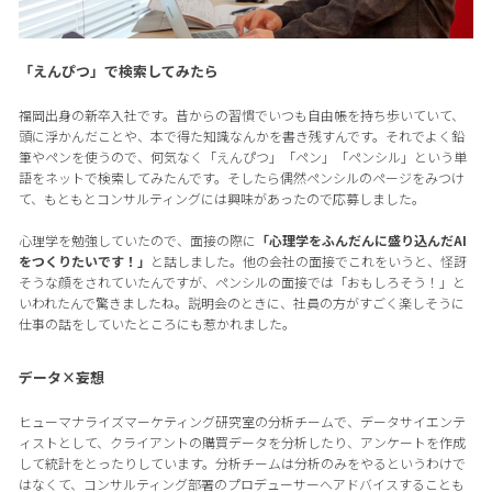
「えんぴつ」で検索してみたら
福岡出身の新卒入社です。昔からの習慣でいつも自由帳を持ち歩いていて、
頭に浮かんだことや、本で得た知識なんかを書き残すんです。それでよく鉛
筆やペンを使うので、何気なく「えんぴつ」「ペン」「ペンシル」という単
語をネットで検索してみたんです。そしたら偶然ペンシルのページをみつけ
て、もともとコンサルティングには興味があったので応募しました。
心理学を勉強していたので、面接の際に
「心理学をふんだんに盛り込んだAI
をつくりたいです！」
と話しました。他の会社の面接でこれをいうと、怪訝
そうな顔をされていたんですが、ペンシルの面接では「おもしろそう！」と
いわれたんで驚きましたね。説明会のときに、社員の方がすごく楽しそうに
仕事の話をしていたところにも惹かれました。
データ×妄想
ヒューマナライズマーケティング研究室の分析チームで、データサイエンテ
ィストとして、クライアントの購買データを分析したり、アンケートを作成
して統計をとったりしています。分析チームは分析のみをやるというわけで
はなくて、コンサルティング部署のプロデューサーへアドバイスすることも