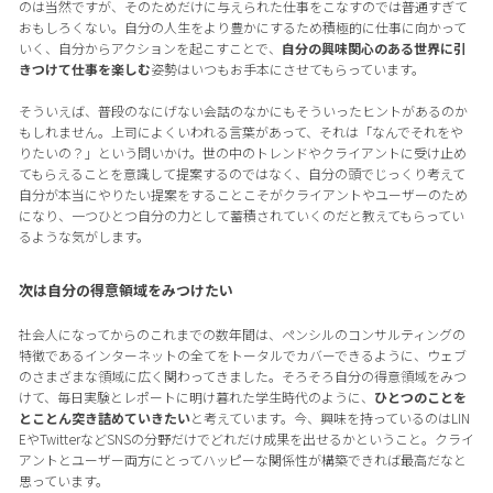
のは当然ですが、そのためだけに与えられた仕事をこなすのでは普通すぎて
おもしろくない。自分の人生をより豊かにするため積極的に仕事に向かって
いく、自分からアクションを起こすことで、
自分の興味関心のある世界に引
きつけて仕事を楽しむ
姿勢はいつもお手本にさせてもらっています。
そういえば、普段のなにげない会話のなかにもそういったヒントがあるのか
もしれません。上司によくいわれる言葉があって、それは「なんでそれをや
りたいの？」という問いかけ。世の中のトレンドやクライアントに受け止め
てもらえることを意識して提案するのではなく、自分の頭でじっくり考えて
自分が本当にやりたい提案をすることこそがクライアントやユーザーのため
になり、一つひとつ自分の力として蓄積されていくのだと教えてもらってい
るような気がします。
次は自分の得意領域をみつけたい
社会人になってからのこれまでの数年間は、ペンシルのコンサルティングの
特徴であるインターネットの全てをトータルでカバーできるように、ウェブ
のさまざまな領域に広く関わってきました。そろそろ自分の得意領域をみつ
けて、毎日実験とレポートに明け暮れた学生時代のように、
ひとつのことを
とことん突き詰めていきたい
と考えています。今、興味を持っているのはLIN
EやTwitterなどSNSの分野だけでどれだけ成果を出せるかということ。クライ
アントとユーザー両方にとってハッピーな関係性が構築できれば最高だなと
思っています。