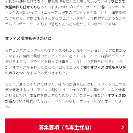
それから運用だけでなく、構築案件もだんだん増えていって、今は
ひとりで
大型案件も任せてもらって
います。WEBプロデューサーと一緒にコンサルテ
ィングの場にいって、リニューアル提案のプレゼンをすることも。構築業務
だけでなく、実際にお客さんからのヒアリングを行って提案するようなシス
テムプロデューサーとしての活躍もどんどん増やしていきたいですね。
オフィス環境もやりがいに
天神ビジネスセンターへのオフィス移転が、モチベーションアップに繋がっ
ています。福岡で最新のオフィスビルに通っていることで、背筋がピンっと
伸びるような、プライドを持って仕事をしようという気持ちになるという
か。オフィスが変わったことで、自分にとっては
働くオフィス環境もやりが
いのひとつ
になるんだと気づきました。
そして、通うビルだけではなく、社内の設備や仕掛けも。スタッフ同士の交
流を促進するフリーアドレス制やスペース作りの工夫、集中ブースなど仕事
が捗る仕掛け、生産性を向上するためのテクノロジー活用など。
オフィスDX
が進んでいて
時代の先を行く、ペンシルらしいオフィスだなと思っていま
す。
募集要項（高専生採用）