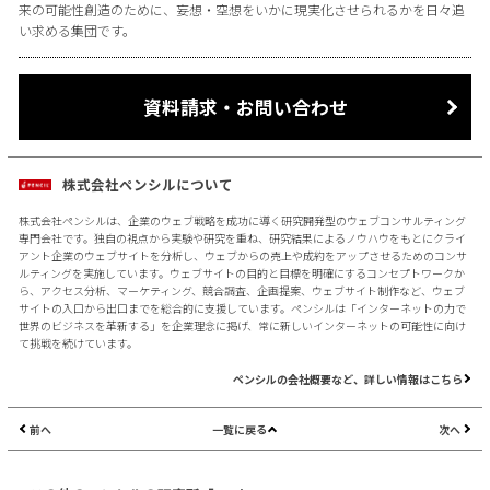
来の可能性創造のために、妄想・空想をいかに現実化させられるかを日々追
い求める集団です。
資料請求・お問い合わせ
株式会社ペンシルについて
株式会社ペンシルは、企業のウェブ戦略を成功に導く研究開発型のウェブコンサルティング
専門会社です。独自の視点から実験や研究を重ね、研究結果によるノウハウをもとにクライ
アント企業のウェブサイトを分析し、ウェブからの売上や成約をアップさせるためのコンサ
ルティングを実施しています。ウェブサイトの目的と目標を明確にするコンセプトワークか
ら、アクセス分析、マーケティング、競合調査、企画提案、ウェブサイト制作など、ウェブ
サイトの入口から出口までを総合的に支援しています。ペンシルは「インターネットの力で
世界のビジネスを革新する」を企業理念に掲げ、常に新しいインターネットの可能性に向け
て挑戦を続けています。
ペンシルの会社概要など、詳しい情報はこちら
前へ
一覧に戻る
次へ