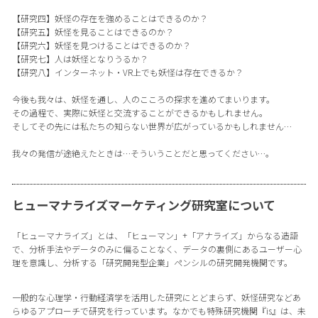
【研究四】妖怪の存在を強めることはできるのか？
【研究五】妖怪を見ることはできるのか？
【研究六】妖怪を見つけることはできるのか？
【研究七】人は妖怪となりうるか？
【研究八】インターネット・VR上でも妖怪は存在できるか？
今後も我々は、妖怪を通し、人のこころの探求を進めてまいります。
その過程で、実際に妖怪と交流することができるかもしれません。
そしてその先には私たちの知らない世界が広がっているかもしれません…
我々の発信が途絶えたときは…そういうことだと思ってください…。
ヒューマナライズマーケティング研究室について
「ヒューマナライズ」とは、「ヒューマン」+「アナライズ」からなる造語
で、分析手法やデータのみに偏ることなく、データの裏側にあるユーザー心
理を意識し、分析する「研究開発型企業」ペンシルの研究開発機関です。
一般的な心理学・行動経済学を活用した研究にとどまらず、妖怪研究などあ
らゆるアプローチで研究を行っています。なかでも特殊研究機関『is』は、未