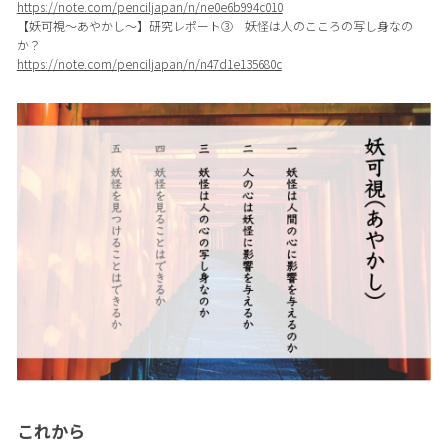
https://note.com/penciljapan/n/ne0e6b994c010
【妖可視〜あやかし〜】研究レポート③ 妖怪は人のこころの写し身なの
か？
https://note.com/penciljapan/n/n47d1e135680c
これから