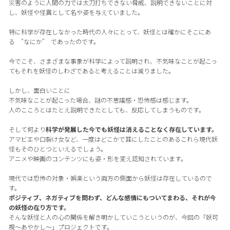
災害のように人間の力では太刀打ちできない脅威、説明できないことに対
し、妖怪や怪異として名や姿を与えていました。
特に科学が存在しなかった時代の人々にとって、妖怪とは確かにそこにあ
る "なにか" であったのです。
今でこそ、さまざまな事象が科学によって説明され、不気味なことが起こっ
てもそれを妖怪のしわざであると考えることは減りました。
しかし、面白いことに
不気味なことが起こった場合、謎の不思議感・恐怖感は感じます。
人のこころとはたとえ説明できたとしても、反応してしまうものです。
そして何より
科学が発展した今でも妖怪は消えることなく存在しています。
アマビエや口裂け女など、一度はどこかで耳にしたことのあるこれら現代妖
怪もそのひとつといえるでしょう。
アニメや映画のコンテンツにも姿・形を変え認知されています。
現代では恐怖の対象・娯楽という両方の側面から妖怪は存在しているので
す。
ポジティブ、ネガティブを問わず、どんな感情にもついてまわる、それが今
の妖怪の在り方です。
そんな妖怪と人の心の関係を解き明かしていこうというのが、今回の「妖可
視〜あやかし〜」プロジェクトです。