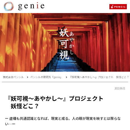
株式会社ペンシル
ペンシルの研究所「genie」
『妖可視〜あやかし〜』プロジェクト 妖怪どこ？
2022.06.01
『妖可視〜あやかし〜』プロジェクト
妖怪どこ？
ー 虚構も共通認識となれば、現実と成る。人の眼が現実を映すとは限らな
い…ー