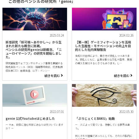
この他のペンシルの研究所「genie」
2025.03.24
2024.02.26
妖怪研究「妖可視〜あやかし〜」から生
【第一弾】ゲーミフィケーションを活用
まれた新たな概念に挑戦。
した生産性・モチベーションの向上を目
ペンシルの研究所genieは新概念、「ニ
的とした社内実験報告
ューロイマーシブ」の研究を開始しまし
生成AIの台頭により、働き方が変化しつつありま
た。
す。変化とともに、企業は新たな文化や習慣、業務
研究開発型ウェブコンサルティング事業を展開する
の導入を検討するときでもあります。し…
株式会社ペンシル（本社：福岡市中央区、代表取締
役社長CEO：倉橋美佳、以下：ペンシ…
続きを読む
続きを読む
2022.07.01
2022.05.30
genie 公式Youtubeはじめました
「ぷろじぇくとBAKU」始動
ー やぁ、日常に潜む科学にあなたは気づいています
ー 人によって見ている、想像している世界は違
か？ ー
う。
例えそれが虚構であったとしても、その人の脳内に