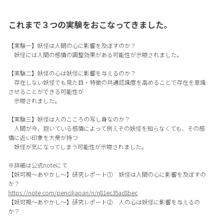
これまで３つの実験をおこなってきました。
【実験一】妖怪は人間の心に影響を及ぼすのか？
妖怪には人間の感情の調整効果がある可能性が示唆されました。
【実験二】妖怪の心は妖怪に影響を与えるのか？
存在しない妖怪でも見た目・特徴の共通認識度を高めることで存在を意識
させることができる可能性が
示唆されました。
【実験三】妖怪は人のこころの写し身なのか？
人間が今、抱いている感情によって例えその妖怪を知らなくても、その感
情に近い印象を大衆が持つ
妖怪が気になってしまう可能性が示唆されました。
※詳細は公式noteにて
【妖可視〜あやかし〜】研究レポート① 妖怪は人間の心に影響を及ぼすの
か？
https://note.com/penciljapan/n/n81ec35ac8bec
【妖可視〜あやかし〜】研究レポート② 人の心は妖怪に影響を与えるの
か？