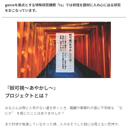
genieを拠点とする特殊研究機関『is』では妖怪を題材に人の心に迫る研究
をおこなっています。
『妖可視〜あやかし〜』
プロジェクトとは？
みなさんは夜に人気のない道を歩くとき、暗闇や葉擦れの音に不気味な "な
にか" を感じたことはありませんか？
まだ科学が発達していなかった頃、人々はそうした目には見えない恐怖や、