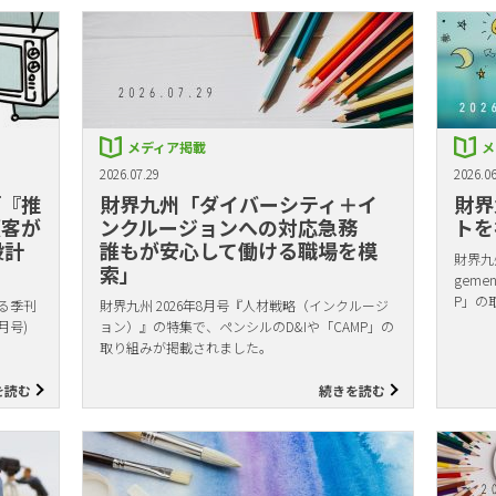
メディア掲載
メ
2026.07.29
2026.06
「『推
財界九州「ダイバーシティ＋イ
財界
顧客が
ンクルージョンへの対応急務
トを
設計
誰もが安心して働ける職場を模
財界九州
索」
gem
P」の
る季刊
財界九州 2026年8月号『人材戦略（インクルージ
月号)
ョン）』の特集で、ペンシルのD&Iや「CAMP」の
取り組みが掲載されました。
を読む
続きを読む