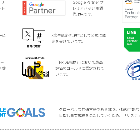
ソリ
Google Partner プ
ート
レミアバッジ 取得
代理店です。
ーに
X広告認定代理店として公式に認
定を受けています。
バー
「PRIDE指標」において最高
を受
評価のゴールドに認定されて
います。
グローバルな共通言語であるSDGs（持続可能
目指し事業成長を果たしていくため、「サステ