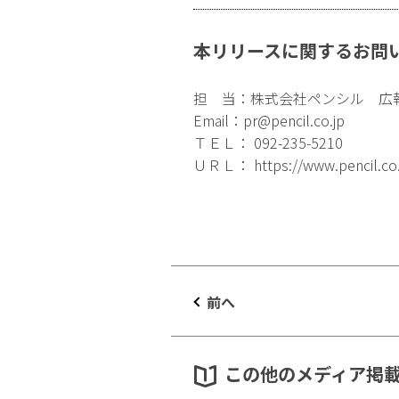
本リリースに関するお問
担 当：株式会社ペンシル 広
Email：
pr@pencil.co.jp
ＴＥＬ： 092-235-5210
ＵＲＬ：
https://www.pencil.co
前へ
この他のメディア掲