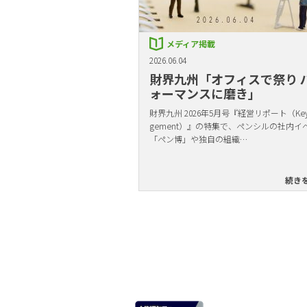
メディア掲載
2026.06.04
財界九州「オフィスで祭り 
ォーマンスに磨き」
財界九州 2026年5月号『経営リポート（Key 
gement）』の特集で、ペンシルの社内イ
「ペン博」や独自の組織…
続き