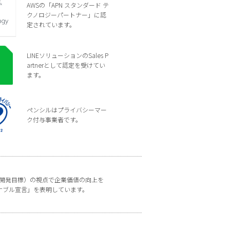
AWSの「APN スタンダード テ
クノロジーパートナー」に認
定されています。
LINEソリューションのSales P
artnerとして認定を受けてい
ます。
ペンシルはプライバシーマー
ク付与事業者です。
な開発目標）の視点で企業価値の向上を
ナブル宣言」を表明しています。