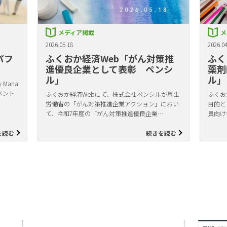
メディア掲載
メ
2026.05.18
2026.04
パフ
ふくおか経済Web「がん対策推
ふく
進優良企業として表彰 ペンシ
薬剤
ル」
ル」
Mana
ベント
ふくおか経済Webにて、株式会社ペンシルが厚生
ふくお
労働省の「がん対策推進企業アクション」におい
目的と
て、令和7年度の「がん対策推進優良企業…
員向け
を読む
続きを読む