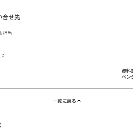
い合せ先
報担当
.jp
資料
ペン
一覧に戻る
載