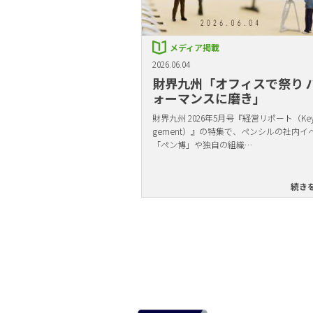
メディア掲載
2026.06.04
財界九州「オフィスで祭り 
ォーマンスに磨き」
財界九州 2026年5月号『経営リポート（Key 
gement）』の特集で、ペンシルの社内イ
「ペン博」や独自の組織…
続き