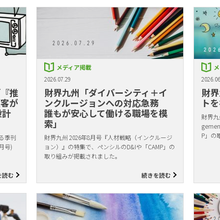
メディア掲載
メ
2026.07.29
2026.06
「『推
財界九州「ダイバーシティ＋イ
財界
顧客が
ンクルージョンへの対応急務
トを
設計
誰もが安心して働ける職場を模
財界九州
索」
gem
P」の
る季刊
財界九州 2026年8月号『人材戦略（インクルージ
月号)
ョン）』の特集で、ペンシルのD&Iや「CAMP」の
取り組みが掲載されました。
を読む
続きを読む