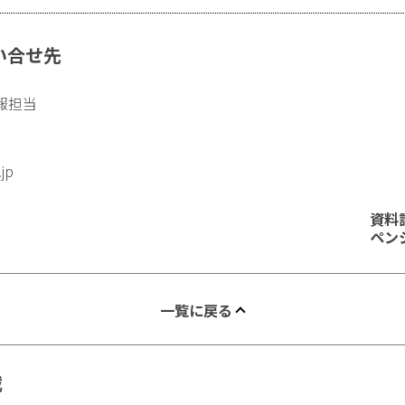
い合せ先
報担当
.jp
資料
ペン
一覧に戻る
載