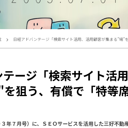
載
日経アドバンテージ「検索サイト活用、活用顧客が集まる”場”
ンテージ「検索サイト活
"を狙う、有償で「特等
０３年７月号）に、ＳＥＯサービスを活用した三好不動