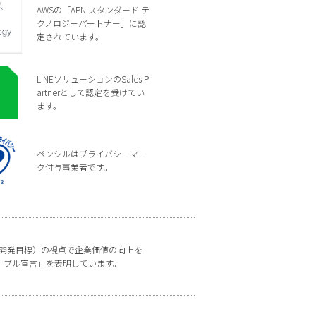
AWSの「APN スタンダード テ
クノロジーパートナー」に認
定されています。
LINEソリューションのSales P
artnerとして認定を受けてい
ます。
ペンシルはプライバシーマー
ク付与事業者です。
な開発目標）の視点で企業価値の向上を
ナブル宣言」を表明しています。