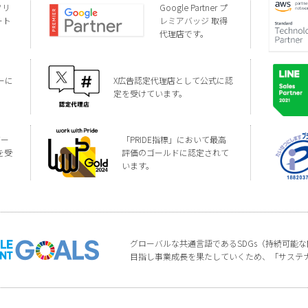
ソリ
Google Partner プ
ート
レミアバッジ 取得
代理店です。
ーに
X広告認定代理店として公式に認
定を受けています。
バー
「PRIDE指標」において最高
を受
評価のゴールドに認定されて
います。
グローバルな共通言語であるSDGs（持続可能
目指し事業成長を果たしていくため、「サステ