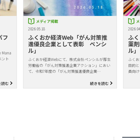
メディア掲載
メ
2026.05.18
2026.04
パフ
ふくおか経済Web「がん対策推
ふく
進優良企業として表彰 ペンシ
薬剤
ル」
ル」
Mana
ベント
ふくおか経済Webにて、株式会社ペンシルが厚生
ふくお
労働省の「がん対策推進企業アクション」におい
目的と
て、令和7年度の「がん対策推進優良企業…
員向け
を読む
続きを読む