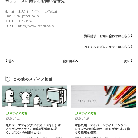
本リリースに関するお問い合せ先
担 当：株式会社ペンシル 広報担当
Email：
pr@pencil.co.jp
ＴＥＬ： 092-235-5210
ＵＲＬ：
https://www.pencil.co.jp
資料請求・お問い合わせはこちら
ペンシルのプレスキットはこちら
前へ
一覧に戻る
次へ
この他のメディア掲載
メディア掲載
メディア掲載
2026.07.31
2026.07.29
九州マーケティングアイズ「『推し』は
財界九州「ダイバーシティ＋インクルー
アイデンティティ。顧客が能動的に動
ジョンへの対応急務 誰もが安心して働
く、ブランドの設計とは」
ける職場を模索」