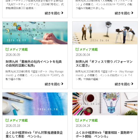
日本マーケティング協会九州支部が発行する季刊誌
財界九州 2026年8月号『人材戦略（インクルージョ
「九州マーケティングアイズ」 (2026年7月号)に、代
ン）』の特集で、ペンシルのD&Iや「CAMP」の取
表取締役社長CEO 倉橋美…
り組みが掲載されました。
続きを読む
続きを読む
メディア掲載
メディア掲載
2026.06.09
2026.06.04
財界九州「業務外の社内イベントを社員
財界九州「オフィスで祭り パフォーマン
の自発的活動に転換」
スに磨き」
財界九州 2026年6月号『経営リポート（Key Manage
財界九州 2026年5月号『経営リポート（Key Manage
ment）』の特集で、ペンシルのD&Iや「CAMP」の
ment）』の特集で、ペンシルの社内イベント「ペ
取り組みが掲…
ン博」や独自の組織…
続きを読む
続きを読む
メディア掲載
メディア掲載
2026.05.18
2026.04.24
ふくおか経済Web「がん対策推進優良企
ふくおか経済Web「健康相談・薬剤師サ
業として表彰 ペンシル」
ポート開始 ペンシル」