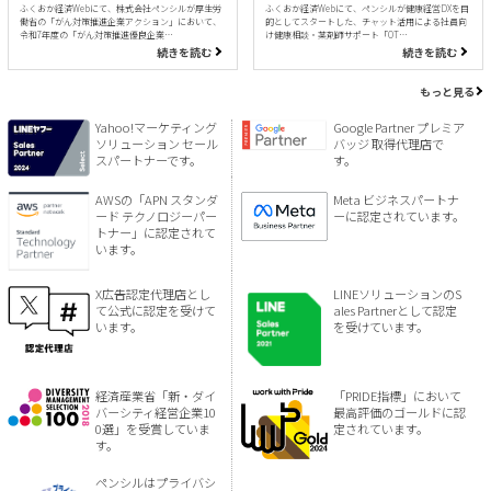
ふくおか経済Webにて、株式会社ペンシルが厚生労
ふくおか経済Webにて、ペンシルが健康経営DXを目
働省の「がん対策推進企業アクション」において、
的としてスタートした、チャット活用による社員向
令和7年度の「がん対策推進優良企業…
け健康相談・薬剤師サポート「OT…
続きを読む
続きを読む
もっと見る
Yahoo!マーケティング
Google Partner プレミア
ソリューション セール
バッジ 取得代理店で
スパートナーです。
す。
AWSの「APN スタンダ
Meta ビジネスパートナ
ード テクノロジーパー
ーに認定されています。
トナー」に認定されて
います。
X広告認定代理店とし
LINEソリューションのS
て公式に認定を受けて
ales Partnerとして認定
います。
を受けています。
経済産業省「新・ダイ
「PRIDE指標」において
バーシティ経営企業10
最高評価のゴールドに認
0選」を受賞していま
定されています。
す。
ペンシルはプライバシ