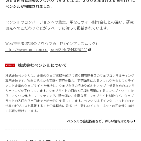
Ｗｅｂ担当者現場のノウハウ（Ｖｏｌ.１２、２００８年５月３０日発行）に
ペンシルが掲載されました。
ペンシルのコンバージョンへの熱意、単なるサイト制作会社との違い、研究
開発へのこだわりなどが５ページに渡って掲載されています。
Web担当者 現場のノウハウ Vol.12 (インプレスムック)
https://www.amazon.co.jp/o/ASIN/4844325744/
株式会社ペンシルについて
株式会社ペンシルは、企業のウェブ戦略を成功に導く研究開発型のウェブコンサルティング
専門会社です。独自の視点から実験や研究を重ね、研究結果によるノウハウをもとにクライ
アント企業のウェブサイトを分析し、ウェブからの売上や成約をアップさせるためのコンサ
ルティングを実施しています。ウェブサイトの目的と目標を明確にするコンセプトワークか
ら、アクセス分析、マーケティング、競合調査、企画提案、ウェブサイト制作など、ウェブ
サイトの入口から出口までを総合的に支援しています。ペンシルは「インターネットの力で
世界のビジネスを革新する」を企業理念に掲げ、常に新しいインターネットの可能性に向け
て挑戦を続けています。
ペンシルの会社概要など、詳しい情報はこちら