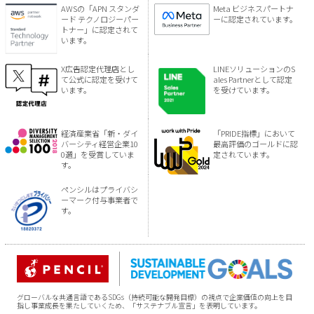
AWSの「APN スタンダ
Meta ビジネスパートナ
ード テクノロジーパー
ーに認定されています。
トナー」に認定されて
います。
X広告認定代理店とし
LINEソリューションのS
て公式に認定を受けて
ales Partnerとして認定
います。
を受けています。
経済産業省「新・ダイ
「PRIDE指標」において
バーシティ経営企業10
最高評価のゴールドに認
0選」を受賞していま
定されています。
す。
ペンシルはプライバシ
ーマーク付与事業者で
す。
グローバルな共通言語であるSDGs（持続可能な開発目標）の視点で企業価値の向上を目
指し事業成長を果たしていくため、「サステナブル宣言」を表明しています。