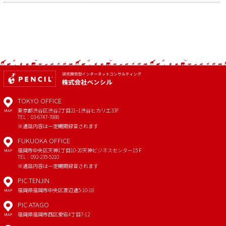
TOKYO OFFICE
東京都渋谷区渋谷2丁目21−1
渋谷ヒカリエ33F
MAP
TEL：03-6747-7888
※通話内容は一定期間録音されます
FUKUOKA OFFICE
福岡市中央区天神1丁目10-20
天神ビジネスセンター15Ｆ
MAP
TEL：092-235-5210
※通話内容は一定期間録音されます
PIC TENJIN
福岡県福岡市中央区渡辺通5-10-18
MAP
PIC ATAGO
福岡県福岡市西区愛宕4丁目7-12
MAP