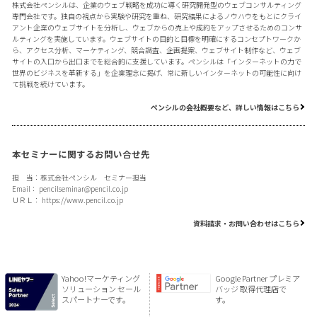
株式会社ペンシルは、企業のウェブ戦略を成功に導く研究開発型のウェブコンサルティング
専門会社です。独自の視点から実験や研究を重ね、研究結果によるノウハウをもとにクライ
アント企業のウェブサイトを分析し、ウェブからの売上や成約をアップさせるためのコンサ
ルティングを実施しています。ウェブサイトの目的と目標を明確にするコンセプトワークか
ら、アクセス分析、マーケティング、競合調査、企画提案、ウェブサイト制作など、ウェブ
サイトの入口から出口までを総合的に支援しています。ペンシルは「インターネットの力で
世界のビジネスを革新する」を企業理念に掲げ、常に新しいインターネットの可能性に向け
て挑戦を続けています。
ペンシルの会社概要など、詳しい情報はこちら
本セミナーに関するお問い合せ先
担 当：株式会社ペンシル セミナー担当
Email：
pencilseminar@pencil.co.jp
ＵＲＬ：
https://www.pencil.co.jp
資料請求・お問い合わせはこちら
Yahoo!マーケティング
Google Partner プレミア
ソリューション セール
バッジ 取得代理店で
スパートナーです。
す。