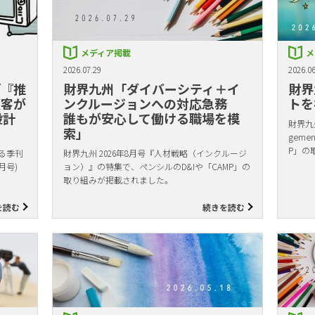
メディア掲載
メ
2026.07.29
2026.06
「『推
財界九州「ダイバーシティ＋イ
財界
顧客が
ンクルージョンへの対応急務
トを
設計
誰もが安心して働ける職場を模
財界九州
索」
gem
P」の
る季刊
財界九州 2026年8月号『人材戦略（インクルージ
月号)
ョン）』の特集で、ペンシルのD&Iや「CAMP」の
取り組みが掲載されました。
を読む
続きを読む