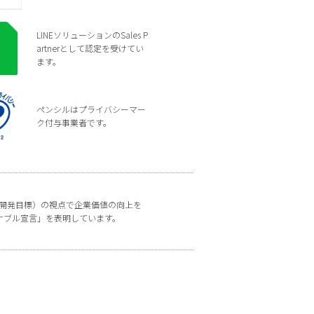
LINEソリューションのSales P
artnerとして認定を受けてい
ます。
ペンシルはプライバシーマー
ク付与事業者です。
な開発目標）の視点で企業価値の向上を
ナブル宣言」を表明しています。