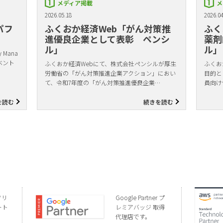
メディア掲載
メ
2026.05.18
2026.04
パフ
ふくおか経済Web「がん対策推
ふく
進優良企業として表彰 ペンシ
薬剤
ル」
ル」
Mana
ベント
ふくおか経済Webにて、株式会社ペンシルが厚生
ふくお
労働省の「がん対策推進企業アクション」におい
目的と
て、令和7年度の「がん対策推進優良企業…
員向け
を読む
続きを読む
ソリ
Google Partner プ
ート
レミアバッジ 取得
代理店です。