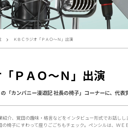
載
ＫＢＣラジオ「ＰＡＯ～Ｎ」出演
オ「ＰＡＯ～Ｎ」出演
の「カンパニー漫遊記 社長の椅子」コーナーに、代表
業紹介、覚田の趣味・格言などをインタビュー形式でお話しし
田の椅子にすわって座りごごちもチェック。ペンシルは、ＷＥ