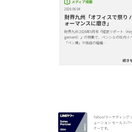
メディア掲載
2026.06.04
財界九州「オフィスで祭り 
ォーマンスに磨き」
財界九州 2026年5月号『経営リポート（Key 
gement）』の特集で、ペンシルの社内イ
「ペン博」や独自の組織…
続き
Yahoo!マーケティング
ューション セールスパ
ナーです。