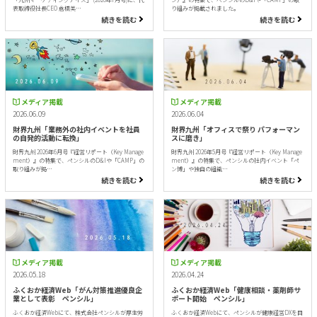
表取締役社長CEO 倉橋美…
り組みが掲載されました。
続きを読む
続きを読む
メディア掲載
メディア掲載
2026.06.09
2026.06.04
財界九州「業務外の社内イベントを社員
財界九州「オフィスで祭り パフォーマン
の自発的活動に転換」
スに磨き」
財界九州 2026年6月号『経営リポート（Key Manage
財界九州 2026年5月号『経営リポート（Key Manage
ment）』の特集で、ペンシルのD&Iや「CAMP」の
ment）』の特集で、ペンシルの社内イベント「ペ
取り組みが掲…
ン博」や独自の組織…
続きを読む
続きを読む
メディア掲載
メディア掲載
2026.05.18
2026.04.24
ふくおか経済Web「がん対策推進優良企
ふくおか経済Web「健康相談・薬剤師サ
業として表彰 ペンシル」
ポート開始 ペンシル」
ふくおか経済Webにて、株式会社ペンシルが厚生労
ふくおか経済Webにて、ペンシルが健康経営DXを目