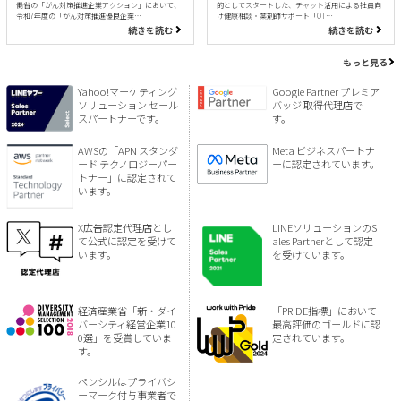
働省の「がん対策推進企業アクション」において、
的としてスタートした、チャット活用による社員向
令和7年度の「がん対策推進優良企業…
け健康相談・薬剤師サポート「OT…
続きを読む
続きを読む
もっと見る
Yahoo!マーケティング
Google Partner プレミア
ソリューション セール
バッジ 取得代理店で
スパートナーです。
す。
AWSの「APN スタンダ
Meta ビジネスパートナ
ード テクノロジーパー
ーに認定されています。
トナー」に認定されて
います。
X広告認定代理店とし
LINEソリューションのS
て公式に認定を受けて
ales Partnerとして認定
います。
を受けています。
経済産業省「新・ダイ
「PRIDE指標」において
バーシティ経営企業10
最高評価のゴールドに認
0選」を受賞していま
定されています。
す。
ペンシルはプライバシ
ーマーク付与事業者で