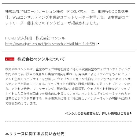
株式会社TYMコーポレーション様の「PICKUP求人」に、取締役COO倉橋美
佳、WEBコンサルティング事業部ユニットリーダー村里元気、BI事業部ユニ
ットリーダー藤未来子のインタビューが掲載されました。
PICKUP求人詳細 株式会社ペンシル
http://www.tym-co.net/job-search-detail.html?id=379
株式会社ペンシルについて
株式会社ペンシルは、企業のウェブ戦略を成功に導く研究開発型のウェブコンサルティング
専門会社です。独自の視点から実験や研究を重ね、研究結果によるノウハウをもとにクライ
アント企業のウェブサイトを分析し、ウェブからの売上や成約をアップさせるためのコンサ
ルティングを実施しています。ウェブサイトの目的と目標を明確にするコンセプトワークか
ら、アクセス分析、マーケティング、競合調査、企画提案、ウェブサイト制作など、ウェブ
サイトの入口から出口までを総合的に支援しています。ペンシルは「インターネットの力で
世界のビジネスを革新する」を企業理念に掲げ、常に新しいインターネットの可能性に向け
て挑戦を続けています。
ペンシルの会社概要など、詳しい情報はこちら
本リリースに関するお問い合せ先