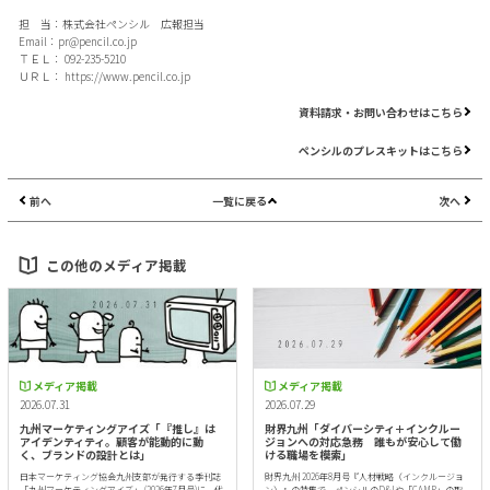
担 当：株式会社ペンシル 広報担当
Email：
pr@pencil.co.jp
ＴＥＬ： 092-235-5210
ＵＲＬ：
https://www.pencil.co.jp
資料請求・お問い合わせはこちら
ペンシルのプレスキットはこちら
前へ
一覧に戻る
次へ
この他のメディア掲載
メディア掲載
メディア掲載
2026.07.31
2026.07.29
九州マーケティングアイズ「『推し』は
財界九州「ダイバーシティ＋インクルー
アイデンティティ。顧客が能動的に動
ジョンへの対応急務 誰もが安心して働
く、ブランドの設計とは」
ける職場を模索」
日本マーケティング協会九州支部が発行する季刊誌
財界九州 2026年8月号『人材戦略（インクルージョ
「九州マーケティングアイズ」 (2026年7月号)に、代
ン）』の特集で、ペンシルのD&Iや「CAMP」の取