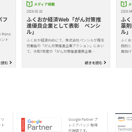
メディア掲載
メ
2026.05.18
2026.04
パフ
ふくおか経済Web「がん対策推
ふく
進優良企業として表彰 ペンシ
薬剤
ル」
ル」
Mana
ベント
ふくおか経済Webにて、株式会社ペンシルが厚生
ふくお
労働省の「がん対策推進企業アクション」におい
目的と
て、令和7年度の「がん対策推進優良企業…
員向け
を読む
続きを読む
ソリ
Google Partner プ
ート
レミアバッジ 取得
代理店です。