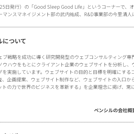
25日発行）の「Good Sleep Good Life」というコーナ
ーマンスマネイジメント部の武内祐成、R&D事業部の今里清人
ルについて
ェブ戦略を成功に導く研究開発型のウェブコンサルティング専
ノウハウをもとにクライアント企業のウェブサイトを分析し、
グを実施しています。ウェブサイトの目的と目標を明確にする
査、企画提案、ウェブサイト制作など、ウェブサイトの入口か
ットの力で世界のビジネスを革新する」を企業理念に掲げ、常
ペンシルの会社概