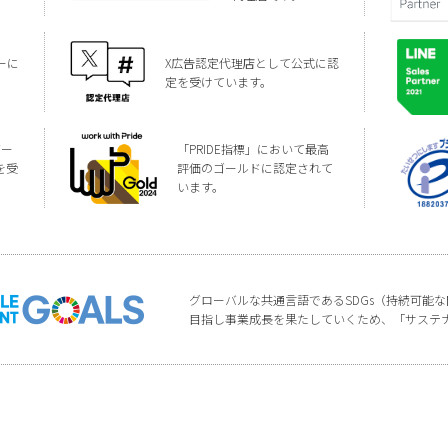
ーに
X広告認定代理店として公式に認
定を受けています。
バー
「PRIDE指標」において最高
を受
評価のゴールドに認定されて
います。
グローバルな共通言語であるSDGs（持続可能
目指し事業成長を果たしていくため、「サステ