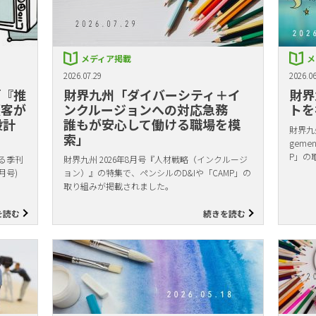
メディア掲載
メ
2026.07.29
2026.06
「『推
財界九州「ダイバーシティ＋イ
財界
顧客が
ンクルージョンへの対応急務
トを
設計
誰もが安心して働ける職場を模
財界九州
索」
gem
P」の
る季刊
財界九州 2026年8月号『人材戦略（インクルージ
月号)
ョン）』の特集で、ペンシルのD&Iや「CAMP」の
取り組みが掲載されました。
を読む
続きを読む