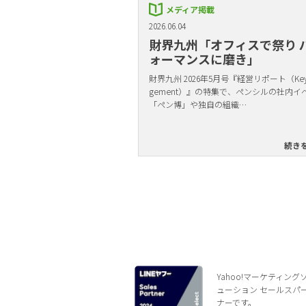
メディア掲載
2026.06.04
財界九州「オフィスで祭り 
ォーマンスに磨き」
財界九州 2026年5月号『経営リポート（Key 
gement）』の特集で、ペンシルの社内イ
「ペン博」や独自の組織…
続き
Yahoo!マーケティング
ューション セールスパ
ナーです。