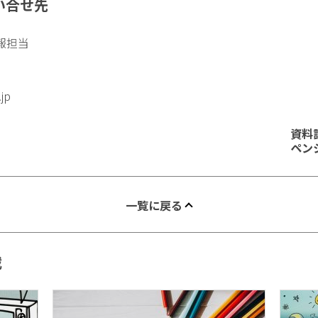
い合せ先
報担当
.jp
資料
ペン
一覧に戻る
載