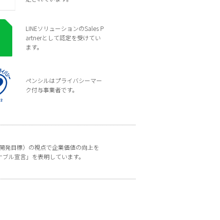
LINEソリューションのSales P
artnerとして認定を受けてい
ます。
ペンシルはプライバシーマー
ク付与事業者です。
な開発目標）の視点で企業価値の向上を
ナブル宣言」を表明しています。