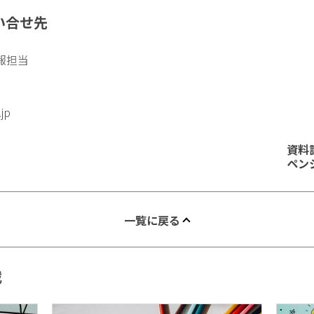
い合せ先
報担当
.jp
資料
ペン
一覧に戻る
載