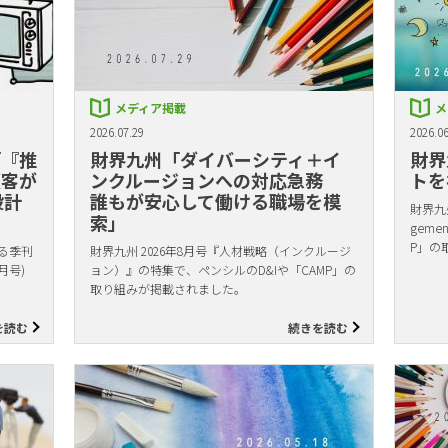
メディア掲載
メ
2026.07.29
2026.06
「『推
財界九州「ダイバーシティ＋イ
財界
顧客が
ンクルージョンへの対応急務
トを
設計
誰もが安心して働ける職場を模
財界九州
索」
gem
P」の
る季刊
財界九州 2026年8月号『人材戦略（インクルージ
月号)
ョン）』の特集で、ペンシルのD&Iや「CAMP」の
取り組みが掲載されました。
を読む
続きを読む