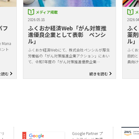
メディア掲載
メ
2026.05.18
2026.04
パフ
ふくおか経済Web「がん対策推
ふく
進優良企業として表彰 ペンシ
薬剤
ル」
ル」
Mana
ベント
ふくおか経済Webにて、株式会社ペンシルが厚生
ふくお
労働省の「がん対策推進企業アクション」におい
目的と
て、令和7年度の「がん対策推進優良企業…
員向け
を読む
続きを読む
ソリ
Google Partner プ