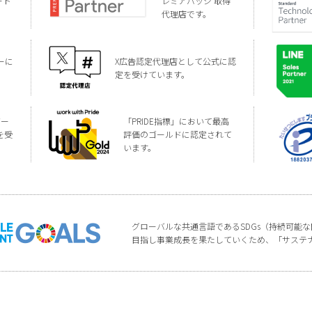
ート
レミアバッジ 取得
代理店です。
ーに
X広告認定代理店として公式に認
定を受けています。
バー
「PRIDE指標」において最高
を受
評価のゴールドに認定されて
います。
グローバルな共通言語であるSDGs（持続可能
目指し事業成長を果たしていくため、「サステ