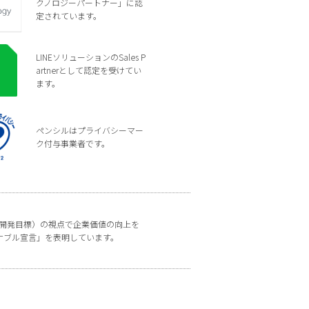
クノロジーパートナー」に認
定されています。
LINEソリューションのSales P
artnerとして認定を受けてい
ます。
ペンシルはプライバシーマー
ク付与事業者です。
な開発目標）の視点で企業価値の向上を
ナブル宣言」を表明しています。