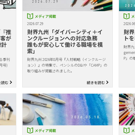
メディア掲載
メ
2026.07.29
2026.06
「『推
財界九州「ダイバーシティ＋イ
財界
顧客が
ンクルージョンへの対応急務
トを
設計
誰もが安心して働ける職場を模
財界九州
索」
gem
P」の
る季刊
財界九州 2026年8月号『人材戦略（インクルージ
月号)
ョン）』の特集で、ペンシルのD&Iや「CAMP」の
取り組みが掲載されました。
を読む
続きを読む
メディア掲載
メ