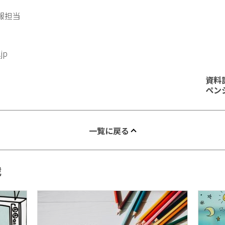
報担当
.jp
資料
ペン
一覧に戻る
載