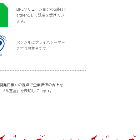
LINEソリューションのSales P
artnerとして認定を受けてい
ます。
ペンシルはプライバシーマー
ク付与事業者です。
な開発目標）の視点で企業価値の向上を
ナブル宣言」を表明しています。