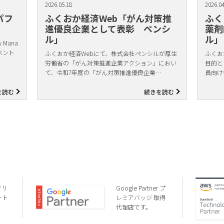
2026.05.18
2026.04
パフ
ふくおか経済Web「がん対策推
ふく
進優良企業として表彰 ペンシ
薬剤
ル」
ル」
Mana
ベント
ふくおか経済Webにて、株式会社ペンシルが厚生
ふくお
労働省の「がん対策推進企業アクション」におい
目的と
て、令和7年度の「がん対策推進優良企業…
員向け
を読む
続きを読む
ソリ
Google Partner プ
ート
レミアバッジ 取得
代理店です。