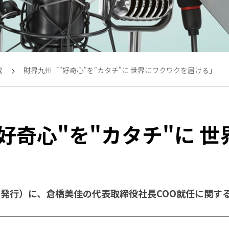
載
財界九州「"好奇心"を"カタチ"に 世界にワクワクを届ける」
好奇心"を"カタチ"に 
20日発行）に、倉橋美佳の代表取締役社長COO就任に関