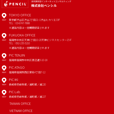
TOKYO OFFICE
東京都渋谷区渋谷2丁目21−1
渋谷ヒカリエ33F
MAP
TEL：03-6747-7888
※通話内容は一定期間録音されます
FUKUOKA OFFICE
福岡市中央区天神1丁目10-20
天神ビジネスセンター15Ｆ
MAP
TEL：092-235-5210
※通話内容は一定期間録音されます
PIC TENJIN
福岡県福岡市中央区渡辺通5-10-18
MAP
PIC ATAGO
福岡県福岡市西区愛宕4丁目7-12
MAP
PIC IKI
長崎県壱岐市郷ノ浦町郷ノ浦220
MAP
PIC Lab.
長崎県壱岐市郷ノ浦町郷ノ浦227
MAP
TAIWAN OFFICE
VIETNAM OFFICE