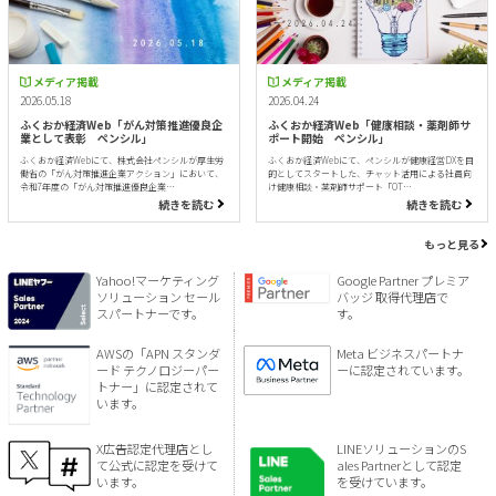
メディア掲載
メディア掲載
2026.05.18
2026.04.24
ふくおか経済Web「がん対策推進優良企
ふくおか経済Web「健康相談・薬剤師サ
業として表彰 ペンシル」
ポート開始 ペンシル」
ふくおか経済Webにて、株式会社ペンシルが厚生労
ふくおか経済Webにて、ペンシルが健康経営DXを目
働省の「がん対策推進企業アクション」において、
的としてスタートした、チャット活用による社員向
令和7年度の「がん対策推進優良企業…
け健康相談・薬剤師サポート「OT…
続きを読む
続きを読む
もっと見る
Yahoo!マーケティング
Google Partner プレミア
ソリューション セール
バッジ 取得代理店で
スパートナーです。
す。
AWSの「APN スタンダ
Meta ビジネスパートナ
ード テクノロジーパー
ーに認定されています。
トナー」に認定されて
います。
X広告認定代理店とし
LINEソリューションのS
て公式に認定を受けて
ales Partnerとして認定
います。
を受けています。