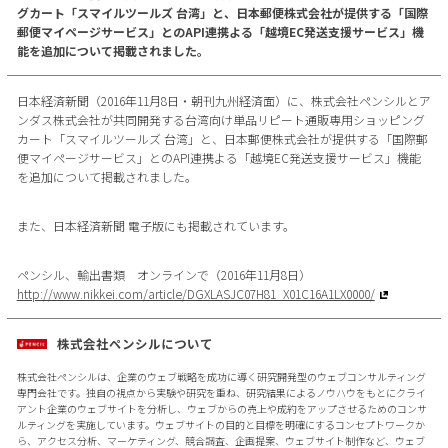
グカート「スマイルツールズ 台湾」と、日本郵便株式会社が提供する「国際
郵便マイページサービス」とのAPI連携よる「越境EC発送支援サービス」機
能を追加について掲載されました。
日本経済新聞（2016年11月8日・朝刊九州経済面）に、株式会社ペンシルとア
ンダス株式会社が共同開発する台湾向け単品リピート通販専用ショッピング
カート「スマイルツールズ 台湾」と、日本郵便株式会社が提供する「国際郵
便マイページサービス」とのAPI連携よる「越境EC発送支援サービス」機能
を追加について掲載されました。
また、日本経済新聞 電子版にも掲載されています。
ペンシル、輸出書類 オンラインで（2016年11月8日）
http://www.nikkei.com/article/DGXLASJC07H81_X01C16A1LX0000/
株式会社ペンシルについて
株式会社ペンシルは、企業のウェブ戦略を成功に導く研究開発型のウェブコンサルティング
専門会社です。独自の視点から実験や研究を重ね、研究結果によるノウハウをもとにクライ
アント企業のウェブサイトを分析し、ウェブからの売上や成約をアップさせるためのコンサ
ルティングを実施しています。ウェブサイトの目的と目標を明確にするコンセプトワークか
ら、アクセス分析、マーケティング、競合調査、企画提案、ウェブサイト制作など、ウェブ