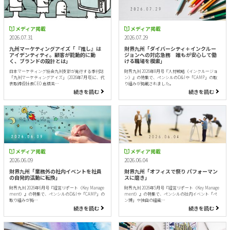
メディア掲載
メディア掲載
2026.07.31
2026.07.29
九州マーケティングアイズ「『推し』は
財界九州「ダイバーシティ＋インクルー
アイデンティティ。顧客が能動的に動
ジョンへの対応急務 誰もが安心して働
く、ブランドの設計とは」
ける職場を模索」
日本マーケティング協会九州支部が発行する季刊誌
財界九州 2026年8月号『人材戦略（インクルージョ
「九州マーケティングアイズ」 (2026年7月号)に、代
ン）』の特集で、ペンシルのD&Iや「CAMP」の取
表取締役社長CEO 倉橋美…
り組みが掲載されました。
続きを読む
続きを読む
メディア掲載
メディア掲載
2026.06.09
2026.06.04
財界九州「業務外の社内イベントを社員
財界九州「オフィスで祭り パフォーマン
の自発的活動に転換」
スに磨き」
財界九州 2026年6月号『経営リポート（Key Manage
財界九州 2026年5月号『経営リポート（Key Manage
ment）』の特集で、ペンシルのD&Iや「CAMP」の
ment）』の特集で、ペンシルの社内イベント「ペ
取り組みが掲…
ン博」や独自の組織…
続きを読む
続きを読む