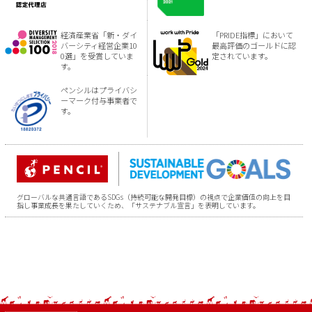
経済産業省「新・ダイ
「PRIDE指標」において
バーシティ経営企業10
最高評価のゴールドに認
0選」を受賞していま
定されています。
す。
ペンシルはプライバシ
ーマーク付与事業者で
す。
グローバルな共通言語であるSDGs（持続可能な開発目標）の視点で企業価値の向上を目
指し事業成長を果たしていくため、「サステナブル宣言」を表明しています。