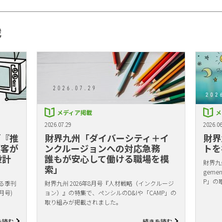
載
メディア掲載
メ
2026.07.29
2026.06
「『推
財界九州「ダイバーシティ＋イ
財界
顧客が
ンクルージョンへの対応急務
トを
設計
誰もが安心して働ける職場を模
財界九州
索」
gem
P」の
る季刊
財界九州 2026年8月号『人材戦略（インクルージ
月号)
ョン）』の特集で、ペンシルのD&Iや「CAMP」の
取り組みが掲載されました。
を読む
続きを読む