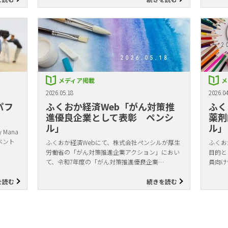
メディア掲載
メ
2026.05.18
2026.04
パフ
ふくおか経済Web「がん対策推
ふく
進優良企業として表彰 ペンシ
薬剤
ル」
ル」
Mana
ベント
ふくおか経済Webにて、株式会社ペンシルが厚生
ふくお
労働省の「がん対策推進企業アクション」におい
目的と
て、令和7年度の「がん対策推進優良企業…
員向け
を読む
続きを読む