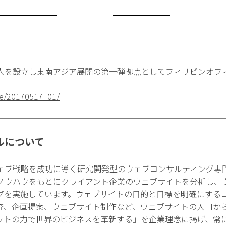
を設立し東南アジア展開の第一弾拠点としてフィリピンオフィス
ase/20170517_01/
ルについて
ェブ戦略を成功に導く研究開発型のウェブコンサルティング専
ノウハウをもとにクライアント企業のウェブサイトを分析し、
グを実施しています。ウェブサイトの目的と目標を明確にする
査、企画提案、ウェブサイト制作など、ウェブサイトの入口か
ットの力で世界のビジネスを革新する」を企業理念に掲げ、常