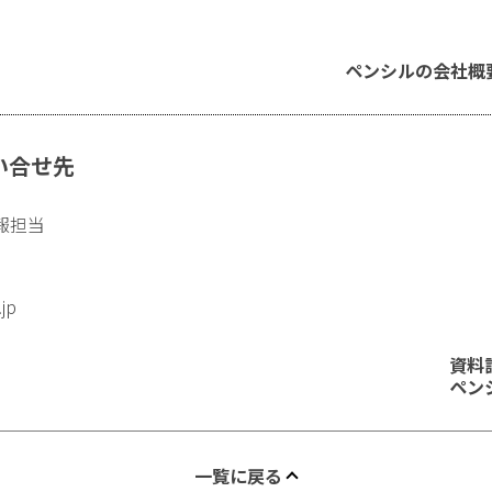
ペンシルの会社概
い合せ先
報担当
.jp
資料
ペン
一覧に戻る