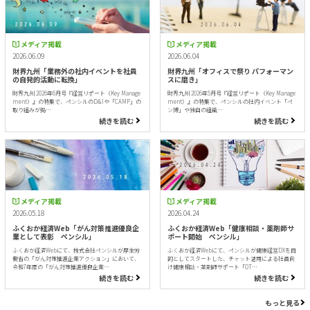
メディア掲載
メディア掲載
2026.06.09
2026.06.04
財界九州「業務外の社内イベントを社員
財界九州「オフィスで祭り パフォーマン
の自発的活動に転換」
スに磨き」
財界九州 2026年6月号『経営リポート（Key Manage
財界九州 2026年5月号『経営リポート（Key Manage
ment）』の特集で、ペンシルのD&Iや「CAMP」の
ment）』の特集で、ペンシルの社内イベント「ペ
取り組みが掲…
ン博」や独自の組織…
続きを読む
続きを読む
メディア掲載
メディア掲載
2026.05.18
2026.04.24
ふくおか経済Web「がん対策推進優良企
ふくおか経済Web「健康相談・薬剤師サ
業として表彰 ペンシル」
ポート開始 ペンシル」
ふくおか経済Webにて、株式会社ペンシルが厚生労
ふくおか経済Webにて、ペンシルが健康経営DXを目
働省の「がん対策推進企業アクション」において、
的としてスタートした、チャット活用による社員向
令和7年度の「がん対策推進優良企業…
け健康相談・薬剤師サポート「OT…
続きを読む
続きを読む
もっと見る