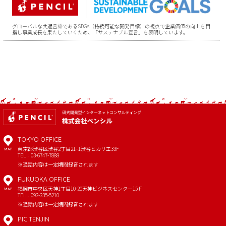
グローバルな共通言語であるSDGs（持続可能な開発目標）の視点で企業価値の向上を目
指し事業成長を果たしていくため、「サステナブル宣言」を表明しています。
TOKYO OFFICE
東京都渋谷区渋谷2丁目21−1
渋谷ヒカリエ33F
MAP
TEL：03-6747-7888
※通話内容は一定期間録音されます
FUKUOKA OFFICE
福岡市中央区天神1丁目10-20
天神ビジネスセンター15Ｆ
MAP
TEL：092-235-5210
※通話内容は一定期間録音されます
PIC TENJIN