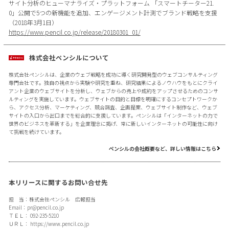
サイト分析のヒューマナライズ・プラットフォーム 「スマートチーター21.
0」公開で5つの新機能を追加、エンゲージメント計測でブランド戦略を支援
（2018年3月1日）
https://www.pencil.co.jp/release/20180301_01/
株式会社ペンシルについて
株式会社ペンシルは、企業のウェブ戦略を成功に導く研究開発型のウェブコンサルティング
専門会社です。独自の視点から実験や研究を重ね、研究結果によるノウハウをもとにクライ
アント企業のウェブサイトを分析し、ウェブからの売上や成約をアップさせるためのコンサ
ルティングを実施しています。ウェブサイトの目的と目標を明確にするコンセプトワークか
ら、アクセス分析、マーケティング、競合調査、企画提案、ウェブサイト制作など、ウェブ
サイトの入口から出口までを総合的に支援しています。ペンシルは「インターネットの力で
世界のビジネスを革新する」を企業理念に掲げ、常に新しいインターネットの可能性に向け
て挑戦を続けています。
ペンシルの会社概要など、詳しい情報はこちら
本リリースに関するお問い合せ先
担 当：株式会社ペンシル 広報担当
Email：
pr@pencil.co.jp
ＴＥＬ： 092-235-5210
ＵＲＬ：
https://www.pencil.co.jp