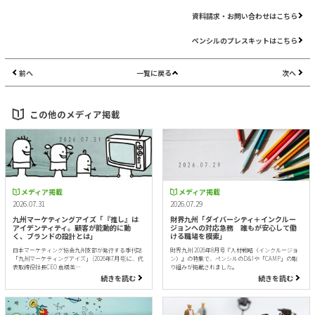
資料請求・お問い合わせはこちら
ペンシルのプレスキットはこちら
前へ
一覧に戻る
次へ
この他のメディア掲載
メディア掲載
メディア掲載
2026.07.31
2026.07.29
九州マーケティングアイズ「『推し』は
財界九州「ダイバーシティ＋インクルー
アイデンティティ。顧客が能動的に動
ジョンへの対応急務 誰もが安心して働
く、ブランドの設計とは」
ける職場を模索」
日本マーケティング協会九州支部が発行する季刊誌
財界九州 2026年8月号『人材戦略（インクルージョ
「九州マーケティングアイズ」 (2026年7月号)に、代
ン）』の特集で、ペンシルのD&Iや「CAMP」の取
表取締役社長CEO 倉橋美…
り組みが掲載されました。
続きを読む
続きを読む