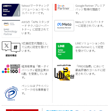
Yahoo!マーケティング
Google Partner プレミア
ソリューション セール
バッジ 取得代理店で
スパートナーです。
す。
AWSの「APN スタンダ
Meta ビジネスパートナ
ード テクノロジーパー
ーに認定されています。
トナー」に認定されて
います。
X広告認定代理店とし
LINEソリューションのS
て公式に認定を受けて
ales Partnerとして認定
います。
を受けています。
経済産業省「新・ダイ
「PRIDE指標」において
バーシティ経営企業10
最高評価のゴールドに認
0選」を受賞していま
定されています。
す。
ペンシルはプライバシ
ーマーク付与事業者で
す。